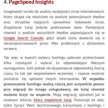
4.
PageSpeed Insights
Googlowski serwis do analizy wydajności stron internetowych,
który skupia się właściwie na analizie potencjalnych błędów
oraz skryptów mających spowalniać ładowanie stron.
Znajdziecie tutaj jedynie podstawowe dane. Pamiętajcie
również o analizie wszystkich błędów pojawiających się w
Google Search Console
, gdyż dzięki temu dowiecie się o
niezarejestrowanych przez Was problemach z działaniem
serwera.
Tak więc w kwestii wyboru hostingu polecam przetestować
kilka rozwiązań i wybrać to odpowiadające Waszym
wymaganiom. Jeśli jednak nie dysponujecie odpowiednią ilością
czasu, to tak jak wspominałem wcześniej – zawsze możecie
posłużcie się opiniami innych internautów.
W wypadku
przenoszenia hostingu ważną rzeczą jest oczywiście pomoc
przy migracji do innego usługodawcy, ale tutaj również
możecie liczyć na wsparcie
. Moją migrację opisałem już w
osobnym tekście,
który znajdziecie tutaj
. Pozostaje mi więc
tylko życzyć Wam bezstresowego korzystania z hostingu i