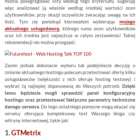
można posegregować listy według tego kryterium). Sugeruję
więc analizować ją właśnie według średniej wartości ocen
użytkowników, przy okazji oczywiście zwracając uwagę na ich
ilość. Tym się poniekąd kierowałem wybierając
mojego
aktualnego usługodawcę
, którego suma ocen użytkowników
oraz ich średnia jest najwyższa w całym zestawieniu! Takiej
rekomendacji nie można przegapić.
Zanim jednak dokonacie wyboru lub podejmiecie decyzję o
zmianie aktualnego hostingu polecam przetestować ofertę kilku
usługodawców (większość z nich oferuje hosting testowy) i
wybrać tą najlepiej dopasowaną do Waszych potrzeb.
Dzięki
temu będziecie mogli sprawdzić panel konfiguracyjny
hostingu oraz przetestować faktyczne parametry techniczne
danego serwera
. Do tego ostatniego pomocne mogą okazać się
serwisy oferujące kompleksowy test Waszego bloga czy
witryny internetowej, takie jak:
1.
GTMetrix