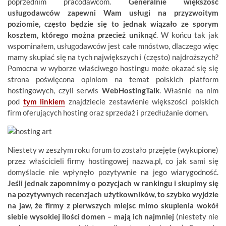
poprzednim pracodawcom.
Generalnie większość
usługodawców zapewni Wam usługi na przyzwoitym
poziomie, często będzie się to jednak wiązało ze sporym
kosztem, którego można przecież uniknąć
. W końcu tak jak
wspominałem, usługodawców jest całe mnóstwo, dlaczego więc
mamy skupiać się na tych największych i (często) najdroższych?
Pomocna w wyborze właściwego hostingu może okazać się się
strona poświęcona opiniom na temat polskich platform
hostingowych, czyli serwis
WebHostingTalk
. Właśnie na nim
pod
tym linkiem
znajdziecie zestawienie większości polskich
firm oferujących hosting oraz sprzedaż i przedłużanie domen.
Niestety w zeszłym roku forum to zostało przejęte (wykupione)
przez właścicieli firmy hostingowej nazwa.pl, co jak sami się
domyślacie nie wpłynęło pozytywnie na jego wiarygodność.
Jeśli jednak zapomnimy o pozycjach w rankingu i skupimy się
na pozytywnych recenzjach użytkowników, to szybko wyjdzie
na jaw, że firmy z pierwszych miejsc mimo skupienia wokół
siebie wysokiej ilości domen – mają ich najmniej
(niestety nie