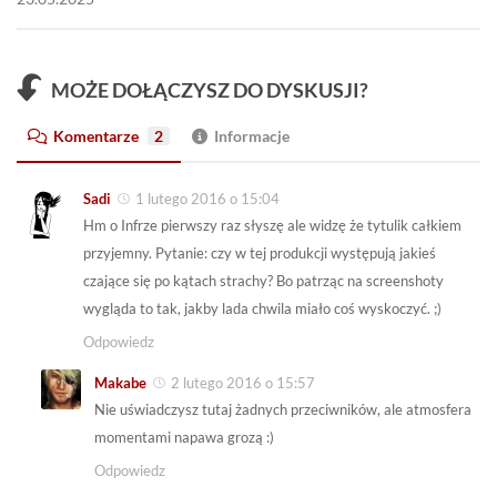
MOŻE DOŁĄCZYSZ DO DYSKUSJI?
Komentarze
2
Informacje
Sadi
1 lutego 2016 o 15:04
Hm o Infrze pierwszy raz słyszę ale widzę że tytulik całkiem
przyjemny. Pytanie: czy w tej produkcji występują jakieś
czające się po kątach strachy? Bo patrząc na screenshoty
wygląda to tak, jakby lada chwila miało coś wyskoczyć. ;)
Odpowiedz
Makabe
2 lutego 2016 o 15:57
Nie uświadczysz tutaj żadnych przeciwników, ale atmosfera
momentami napawa grozą :)
Odpowiedz