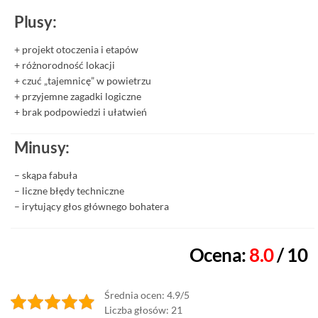
Plusy:
+ projekt otoczenia i etapów
+ różnorodność lokacji
+ czuć „tajemnicę” w powietrzu
+ przyjemne zagadki logiczne
+ brak podpowiedzi i ułatwień
Minusy:
– skąpa fabuła
– liczne błędy techniczne
– irytujący głos głównego bohatera
Ocena:
8.0
/ 10
Średnia ocen: 4.9/5
Liczba głosów: 21