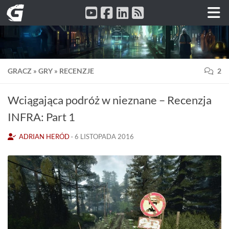
Przeskocz do treści
GRACZ
»
GRY
»
RECENZJE
2
Wciągająca podróż w nieznane – Recenzja
INFRA: Part 1
ADRIAN HERÓD
·
6 LISTOPADA 2016