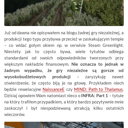
Już od dawna nie opisywałem na blogu żadnej gry niezależnej, a
produkcji tego typu przybywa przecież w zaskakującym tempie
– co widać gołym okiem np. w serwisie Steam Greenlight.
Niestety jak to często bywa, wiele tytułów odbiega
standardami od swoich odpowiedników tworzonych przy
większym nakładzie finansowym.
Nie oznacza to jednak w
żadnym wypadku, że gry niezależne są gorsze od
wysokobudżetowych produkcji
– zaryzykuję nawet
stwierdzenie, że często biją je na głowę. Przykładem niech
będzie rewelacyjne
NaissanceE
czy
MIND: Path to Thalamus
.
Dzisiaj opowiem Wam natomiast nieco o
INFRA: Part 1
– tytule
na który trafiłem przypadkiem, a który bardzo pozytywnie mnie
zaskoczył i był niespodziewaną atrakcją kilku ostatnich
wieczorów.