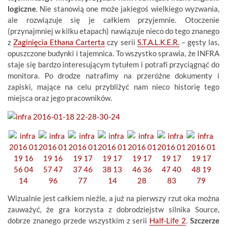
logiczne
. Nie stanowią one może jakiegoś wielkiego wyzwania,
ale rozwiązuje się je całkiem przyjemnie. Otoczenie
(przynajmniej w kilku etapach) nawiązuje nieco do tego znanego
z
Zaginięcia Ethana Carterta
czy serii
S.T.A.L.K.E.R.
– gęsty las,
opuszczone budynki i tajemnica. To wszystko sprawia, że INFRA
staje się bardzo interesującym tytułem i potrafi przyciągnąć do
monitora. Po drodze natrafimy na przeróżne dokumenty i
zapiski, mające na celu przybliżyć nam nieco historię tego
miejsca oraz jego pracowników.
Wizualnie jest całkiem nieźle, a już na pierwszy rzut oka można
zauważyć, że gra korzysta z dobrodziejstw silnika Source,
dobrze znanego przede wszystkim z serii
Half-Life 2
.
Szczerze