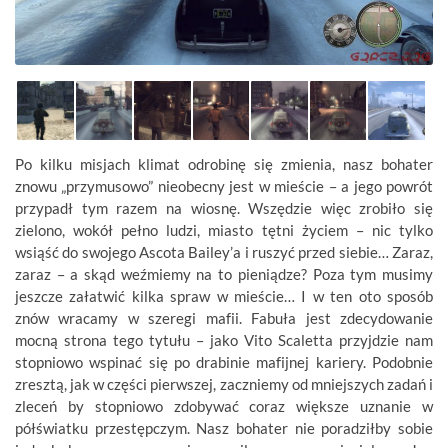
Po kilku misjach klimat odrobinę się zmienia, nasz bohater
znowu „przymusowo” nieobecny jest w mieście – a jego powrót
przypadł tym razem na wiosnę. Wszędzie więc zrobiło się
zielono, wokół pełno ludzi, miasto tętni życiem – nic tylko
wsiąść do swojego Ascota Bailey’a i ruszyć przed siebie… Zaraz,
zaraz – a skąd weźmiemy na to pieniądze? Poza tym musimy
jeszcze załatwić kilka spraw w mieście… I w ten oto sposób
znów wracamy w szeregi mafii. Fabuła jest zdecydowanie
mocną strona tego tytułu – jako Vito Scaletta przyjdzie nam
stopniowo wspinać się po drabinie mafijnej kariery. Podobnie
zresztą, jak w części pierwszej, zaczniemy od mniejszych zadań i
zleceń by stopniowo zdobywać coraz większe uznanie w
półświatku przestępczym. Nasz bohater nie poradziłby sobie