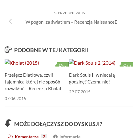
POPRZEDNI WPIS
W pogoni za światłem – Recenzja NaissanceE
PODOBNE W TEJ KATEGORII
2
0
Przełęcz Diatłowa, czyli
Dark Souls II w niecałą
tajemnica której nie sposób
godzinę? Czemu nie!
rozwikłać – Recenzja Kholat
29.07.2015
07.06.2015
MOŻE DOŁĄCZYSZ DO DYSKUSJI?
Komentarze
2
Informacje