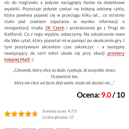
nic do rozgrywki, a jedynie naciągnęły fanów na dodatkowe
wydatki. Pozostaje jedynie czekać na kolejną odsłonę cyklu,
która powinna pojawić się w przeciągu kilku lat… co ostatnio
stało pod znakiem zapytania w wyniku informacji o
reorganizacji studia
2K Czech
i przeniesienia go z Pragi do
Kalifornii. Co z tego wyjdzie, zobaczymy. Na zakończenie mam
dla Was cytat, który pozostał mi w pamięci po ukończeniu gry. I
tym pozytywnym akcentem czas zakończyć – a następny
nawiązujący do serii tekst ukaże się przy okazji
premiery
kolejnej Mafii
:)
„Człowiek, który chce za dużo, ryzykuje, że wszystko straci.
Oczywiście ten,
który nie chce od życia zbyt wiele, może nie dostać nic…”
Ocena:
9.0
/ 10
Średnia ocen: 4.7/5
Liczba głosów: 57