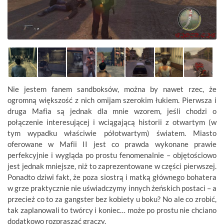
Nie jestem fanem sandboksów, można by nawet rzec, że
ogromną większość z nich omijam szerokim łukiem. Pierwsza i
druga Mafia są jednak dla mnie wzorem, jeśli chodzi o
połączenie interesującej i wciągającą historii z otwartym (w
tym wypadku właściwie półotwartym) światem. Miasto
oferowane w Mafii II jest co prawda wykonane prawie
perfekcyjnie i wygląda po prostu fenomenalnie – objętościowo
jest jednak mniejsze, niż to zaprezentowane w części pierwszej.
Ponadto dziwi fakt, że poza siostrą i matką głównego bohatera
w grze praktycznie nie uświadczymy innych żeńskich postaci – a
przecież co to za gangster bez kobiety u boku? No ale co zrobić,
tak zaplanowali to twórcy i koniec… może po prostu nie chciano
dodatkowo rozpraszać graczy.