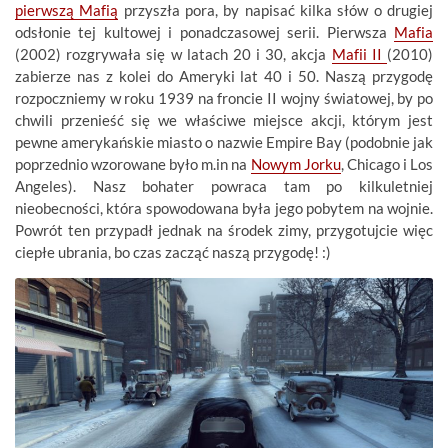
pierwszą Mafią
przyszła pora, by napisać kilka słów o drugiej
odsłonie tej kultowej i ponadczasowej serii. Pierwsza
Mafia
(2002) rozgrywała się w latach 20 i 30, akcja
Mafii II
(2010)
zabierze nas z kolei do Ameryki lat 40 i 50. Naszą przygodę
rozpoczniemy w roku 1939 na froncie II wojny światowej, by po
chwili przenieść się we właściwe miejsce akcji, którym jest
pewne amerykańskie miasto o nazwie Empire Bay (podobnie jak
poprzednio wzorowane było m.in na
Nowym Jorku
, Chicago i Los
Angeles). Nasz bohater powraca tam po kilkuletniej
nieobecności, która spowodowana była jego pobytem na wojnie.
Powrót ten przypadł jednak na środek zimy, przygotujcie więc
ciepłe ubrania, bo czas zacząć naszą przygodę! :)