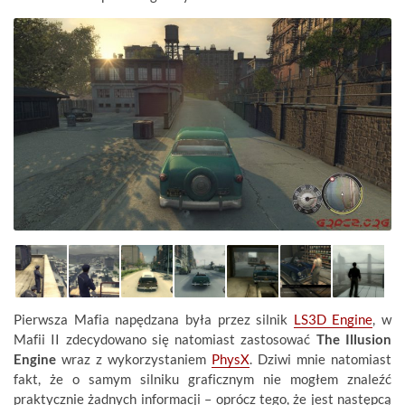
Pierwsza Mafia napędzana była przez silnik
LS3D Engine
, w
Mafii II zdecydowano się natomiast zastosować
The Illusion
Engine
wraz z wykorzystaniem
PhysX
. Dziwi mnie natomiast
fakt, że o samym silniku graficznym nie mogłem znaleźć
praktycznie żadnych informacji – oprócz tego, że jest następcą