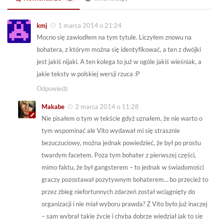
kmj
1 marca 2014 o 21:24
Mocno się zawiodłem na tym tytule. Liczyłem znowu na
bohatera, z którym można się identyfikować, a ten z dwójki
jest jakiś nijaki. A ten kolega to już w ogóle jakiś wieśniak, a
jakie teksty w polskiej wersji rzuca :P
Odpowiedz
Makabe
2 marca 2014 o 11:28
Nie pisałem o tym w tekście gdyż uznałem, że nie warto o
tym wspominać ale Vito wydawał mi się strasznie
bezuczuciowy, można jednak powiedzieć, że był po prostu
twardym facetem. Poza tym bohater z pierwszej części,
mimo faktu, że był gangsterem – to jednak w świadomości
graczy pozostawał pozytywnym bohaterem… bo przecież to
przez zbieg niefortunnych zdarzeń został wciągnięty do
organizacji i nie miał wyboru prawda? Z Vito było już inaczej
– sam wybrał takie życie i chyba dobrze wiedział jak to się