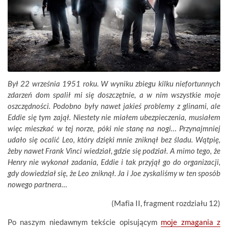
Był 22 września 1951 roku. W wyniku zbiegu kilku niefortunnych
zdarzeń dom spalił mi się doszczętnie, a w nim wszystkie moje
oszczędności. Podobno były nawet jakieś problemy z glinami, ale
Eddie się tym zajął. Niestety nie miałem ubezpieczenia, musiałem
więc mieszkać w tej norze, póki nie stanę na nogi… Przynajmniej
udało się ocalić Leo, który dzięki mnie zniknął bez śladu. Wątpię,
żeby nawet Frank Vinci wiedział, gdzie się podział. A mimo tego, że
Henry nie wykonał zadania, Eddie i tak przyjął go do organizacji,
gdy dowiedział się, że Leo zniknął. Ja i Joe zyskaliśmy w ten sposób
nowego partnera…
(Mafia II, fragment rozdziału 12)
Po naszym niedawnym tekście opisującym
moje zmagania z