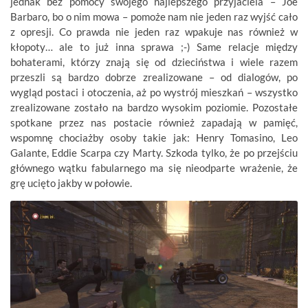
jednak bez pomocy swojego najlepszego przyjaciela – Joe
Barbaro, bo o nim mowa – pomoże nam nie jeden raz wyjść cało
z opresji. Co prawda nie jeden raz wpakuje nas również w
kłopoty… ale to już inna sprawa ;-) Same relacje między
bohaterami, którzy znają się od dzieciństwa i wiele razem
przeszli są bardzo dobrze zrealizowane – od dialogów, po
wygląd postaci i otoczenia, aż po wystrój mieszkań – wszystko
zrealizowane zostało na bardzo wysokim poziomie. Pozostałe
spotkane przez nas postacie również zapadają w pamięć,
wspomnę chociażby osoby takie jak: Henry Tomasino, Leo
Galante, Eddie Scarpa czy Marty. Szkoda tylko, że po przejściu
głównego wątku fabularnego ma się nieodparte wrażenie, że
grę ucięto jakby w połowie.