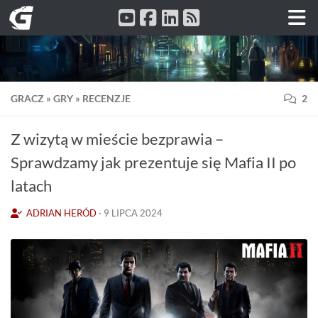
Przeskocz do treści
GRACZ
»
GRY
»
RECENZJE
2
Z wizytą w mieście bezprawia –
Sprawdzamy jak prezentuje się Mafia II po
latach
ADRIAN HERÓD
·
9 LIPCA 2024