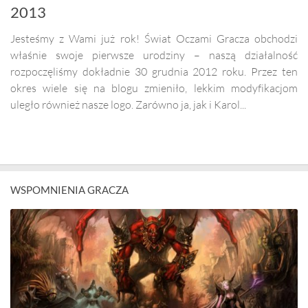
2013
Jesteśmy z Wami już rok! Świat Oczami Gracza obchodzi
właśnie swoje pierwsze urodziny – naszą działalność
rozpoczęliśmy dokładnie 30 grudnia 2012 roku. Przez ten
okres wiele się na blogu zmieniło, lekkim modyfikacjom
uległo również nasze logo. Zarówno ja, jak i Karol...
WSPOMNIENIA GRACZA