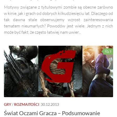
Motywy związane z tytułowymi zombie są obecne zarówno
w kinie, jak i grach od dobrych kilkudziesięciu lat. Dlaczego od
tak dawna stale obserwujemy wzrost zainteresowania
tematem nieumarłych? Powodów jest wiele. Jednym z nich
może być fakt, że często łatwiej nam uwier...
3
GRY
/
ROZMAITOŚCI
30.12.2013
Świat Oczami Gracza – Podsumowanie