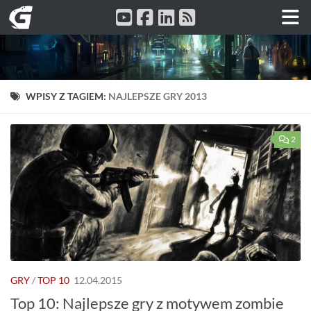
Przeskocz do treści
WPISY Z TAGIEM:
NAJLEPSZE GRY 2013
2
GRY
/
TOP 10
12.04.2015
Top 10: Najlepsze gry z motywem zombie