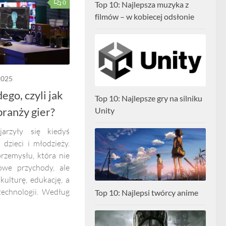
0
Top 10: Najlepsza muzyka z
filmów – w kobiecej odsłonie
2025
go, czyli jak
Top 10: Najlepsze gry na silniku
branży gier?
Unity
arzyły się kiedyś
dzieci i młodzieży.
rzemysłu, która nie
owe przychody, ale
ulturę, edukację, a
echnologii. Według
Top 10: Najlepsi twórcy anime