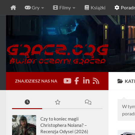
Gry
Filmy
Książki
Poradn
Przeskocz do treści
KAT
ZNAJDZIESZ NAS NA
W tym 
poradn
Czy to koniec magii
Christophera Nolana? –
Recenzja Odysei (2026)