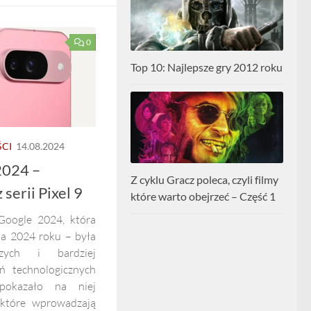
0
Top 10: Najlepsze gry 2012 roku
CI
14.08.2024
2024 –
Z cyklu Gracz poleca, czyli filmy
serii Pixel 9
które warto obejrzeć – Część 1
Google 2024, która
ia 2024 roku – była
zych i bardziej
ń technologicznych
pokazało na niej
 które wprowadzają