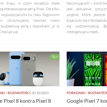
ym kraju, o czym świadczy stale
fascynujących i kontro
zainteresowanie serią Pixel. Od kilku
jest aktualnie sztuczn
a wypuszczanymi co roku flagowymi
pojęcie, które jeszcz
mi, otrzymujemy również nieco
kojarzyło się z fantastyk
j budżetową serią z dopiskiem „a” w
się codziennością. 
Chociaż we...
inteligencję w medi...
5
IKI
/
ROZMAITOŚCI
05.10.2023
PORADNIKI
/
ROZMAITOŚ
 Pixel 8 kontra Pixel 8
Google Pixel 7 kon