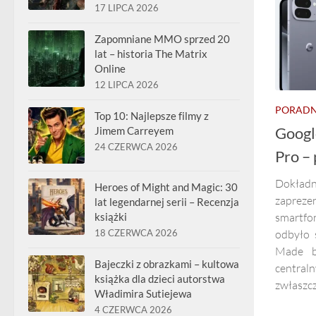
17 LIPCA 2026
Zapomniane MMO sprzed 20
lat – historia The Matrix
Online
12 LIPCA 2026
PORADN
Top 10: Najlepsze filmy z
Google
Jimem Carreyem
24 CZERWCA 2026
Pro –
Dokładn
Heroes of Might and Magic: 30
zapreze
lat legendarnej serii – Recenzja
smartfo
książki
odbyło 
18 CZERWCA 2026
Made b
Bajeczki z obrazkami – kultowa
centra
książka dla dzieci autorstwa
zwłaszcz
Władimira Sutiejewa
4 CZERWCA 2026