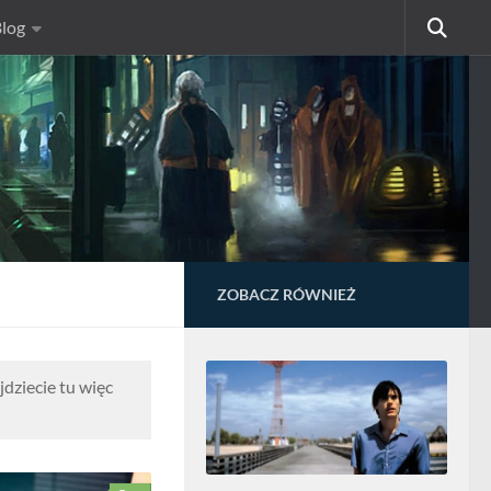
log
ZOBACZ RÓWNIEŻ
dziecie tu więc