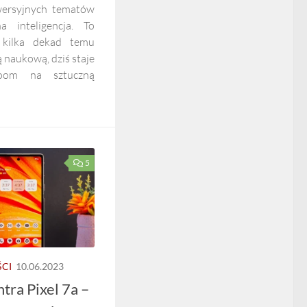
wersyjnych tematów
a inteligencja. To
e kilka dekad temu
ą naukową, dziś staje
Boom na sztuczną
5
CI
10.06.2023
tra Pixel 7a –