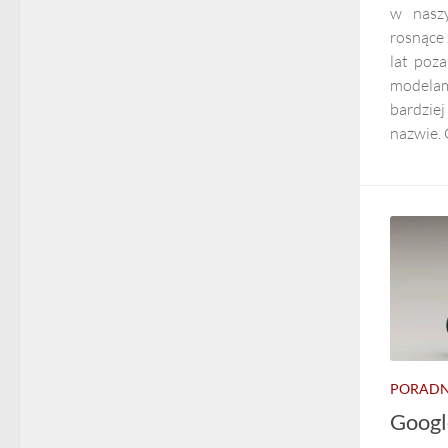
w nasz
rosnące 
lat poz
modela
bardzie
nazwie. 
PORADN
Google