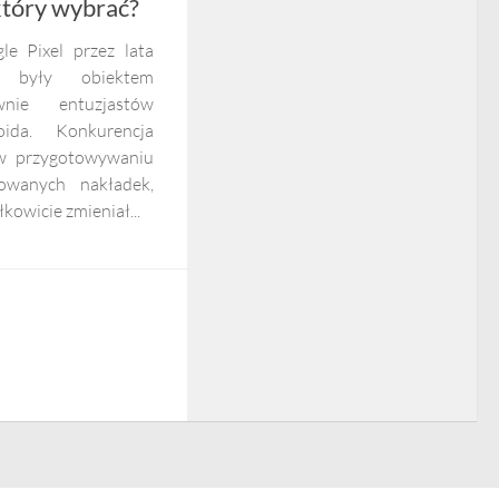
 który wybrać?
le Pixel przez lata
 były obiektem
wnie entuzjastów
oida. Konkurencja
 w przygotowywaniu
dowanych nakładek,
kowicie zmieniał...