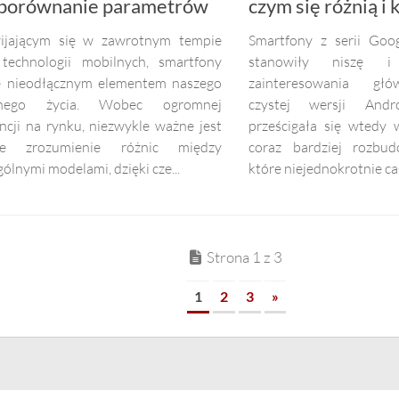
 porównanie parametrów
czym się różnią i
ijającym się w zawrotnym tempie
Smartfony z serii Goog
 technologii mobilnych, smartfony
stanowiły niszę i
ię nieodłącznym elementem naszego
zainteresowania głó
nnego życia. Wobec ogromnej
czystej wersji Andr
ncji na rynku, niezwykle ważne jest
prześcigała się wtedy
ne zrozumienie różnic między
coraz bardziej rozbu
ólnymi modelami, dzięki cze...
które niejednokrotnie cał
Strona 1 z 3
1
2
3
»