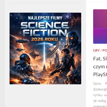
GRY
/
PO
Fat, S
czym 
PlayS
Sony P
dziewiąt
rynku w
ze sobą
premie