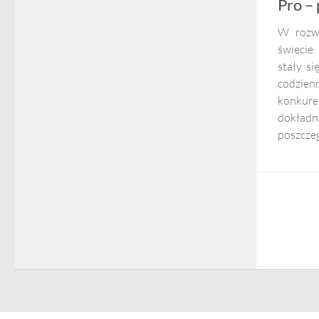
Pro –
W rozw
świecie
stały s
codzie
konkure
dokład
poszczeg