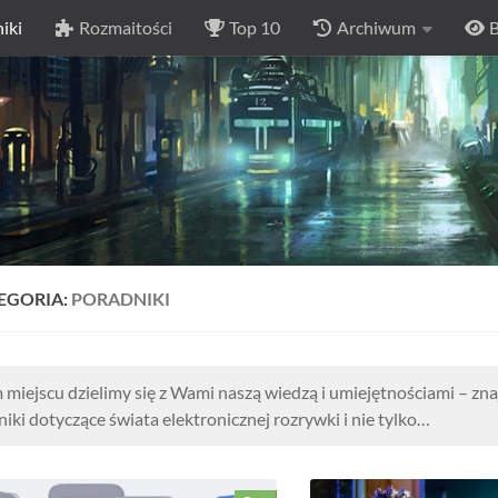
iki
Rozmaitości
Top 10
Archiwum
B
EGORIA:
PORADNIKI
miejscu dzielimy się z Wami naszą wiedzą i umiejętnościami – znaj
iki dotyczące świata elektronicznej rozrywki i nie tylko…