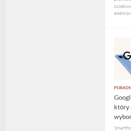
oczek
elektroni
PORADN
Google
który 
wybo
Smartfon