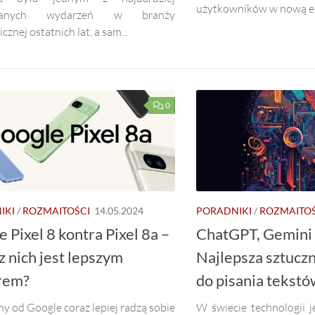
użytkowników w nową erę 
iwanych wydarzeń w branży
cznej ostatnich lat, a sam...
0
IKI
/
ROZMAITOŚCI
14.05.2024
PORADNIKI
/
ROZMAITOŚ
 Pixel 8 kontra Pixel 8a –
ChatGPT, Gemini 
z nich jest lepszym
Najlepsza sztuczn
rem?
do pisania tekst
y od Google coraz lepiej radzą sobie
W świecie technologii j