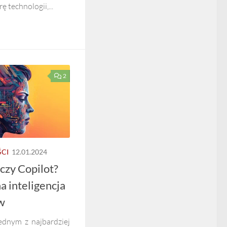
technologii,...
2
CI
12.01.2024
czy Copilot?
a inteligencja
ów
ednym z najbardziej