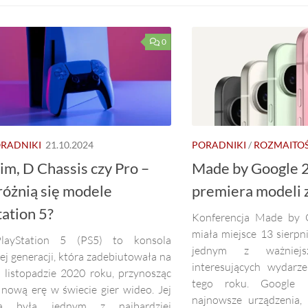
0
RADNIKI
21.10.2024
PORADNIKI
/
ROZMAITOŚ
lim, D Chassis czy Pro –
Made by Google 
różnią się modele
premiera modeli z 
tation 5?
Konferencja Made by 
miała miejsce 13 sierpn
layStation 5 (PS5) to konsola
jednym z ważniejs
ej generacji, która zadebiutowała na
interesujących wydarze
 listopadzie 2020 roku, przynosząc
tego roku. Google 
 nową erę w świecie gier wideo. Jej
najnowsze urządzenia,
ra była jednym z najbardziej