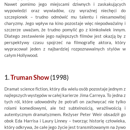
Nawet pomimo jego miejscami dziwnych i zaskakujących
wypowiedzi oraz wywiadów, czy wyraźnej niechęci do
szczepionek – trudno odmówić mu talentu i niesamowitej
charyzmy. Jego wpływ na kino pozostaje więc niepodważalny i
szczerze uważam, że trudno pomylić go z kimkolwiek innym.
Dlatego zestawienie jego najlepszych filmów jest okazją by z
perspektywy czasu spojrzeć na filmografię aktora, który
wypracował jeden z najbardziej rozpoznawalnych stylów w
całym Hollywood.
1.
Truman Show
(1998)
Dramat science fiction, który dla wielu osób pozostaje jednym z
najlepszych występów w całej karierze Jima Carreya. To jedna z
tych ról, które udowodniły że potrafi on zachwycać nie tylko
rolami komediowymi, ale też subtelnością, wrażliwością i
autentycznym dramatyzmem. Reżyser Peter Weir obsadził go
obok Eda Harrisa i Laury Linney – tworząc historię człowieka,
który odkrywa, że całe jego życie jest transmitowanym na żywo