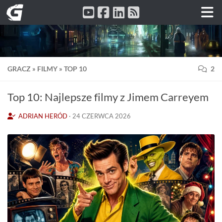
Przeskocz do treści
GRACZ
»
FILMY
»
TOP 10
2
Top 10: Najlepsze filmy z Jimem Carreyem
ADRIAN HERÓD
·
24 CZERWCA 2026