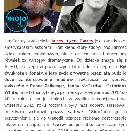
Jim Carrey, a właściwie
James Eugene Carrey
, jest kanadyjsko-
amerykańskim aktorem i komikiem, który zdobył popularność
dzięki rolom komediowym, ale z czasem został doceniony
również za występy dramatyczne. Od dziecka zmaga się z
ADHD, do czego w późniejszych latach doszła depresja.
Był
dwukrotnie żonaty, a jego życie prywatne przez lata budziło
duże zainteresowanie mediów, zwłaszcza za sprawą
związków z Renee Zellweger, Jenny McCarthy i Cathrioną
White
. Ta ostatnia była jego partnerką z przerwami od 2012 do
2015 roku, a po jej śmierci (w wyniku samobójstwa) we
wrześniu 2015 roku rodzina i były mąż kobiety skierowali
przeciwko aktorowi pozwy sądowe. Oskarżano go o
przyczynienie się do tragedii poprzez rzekome dostarczenie
leków na receptę. Jim Carrey od początku zaprzeczał tym
zarzutom, a na początku 2018 roku podano informacje, że