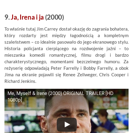
9.
Ja, Irena i ja
(2000)
To właśnie tutaj Jim Carrey dostał okazję do zagrania bohatera,
który rozdarty jest między łagodnością a kompletnym
szaleństwem – co idealnie pasowało do jego ekranowego stylu.
Historia policjanta cierpiącego na rozdwojenie jaźni – to
mieszanka komedii romantycznej, filmu drogi i bardzo
charakterystycznego, momentami bezczelnego humoru. Za
reżyserię odpowiadają Peter Farrelly i Bobby Farrelly, a obok
Jima na ekranie pojawili się Renee Zellweger, Chris Cooper i
Richard Jenkins.
Me, Myself & Irene (2000) ORIGINAL TRAILER [HD
1080p]