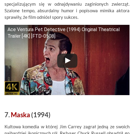
specjalizującym się w odnajdywaniu zaginionych zwierząt.
Szalone tempo, absurdalny humor i popisowa mimika aktora
sprawiły, że film odniósł spory sukces.
Ace Ventura Pet Detective (1994) Original Theatrical
Trailer [4K] [FTD-0508]
7.
Maska
(1994)
Kultowa komedia w której Jim Carrey zagrał jedną ze swoich
najbardziej ikonicznych ról. Reżyser Chuck Russell obsadził go