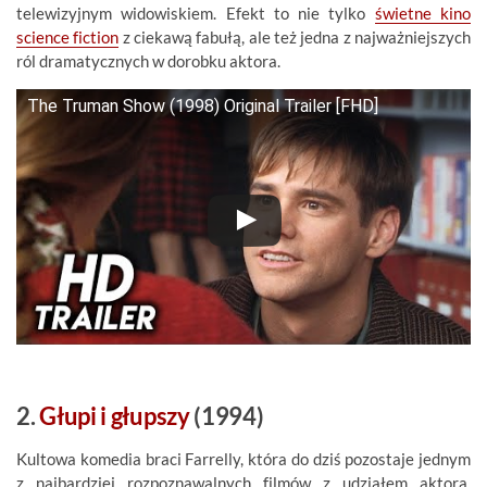
telewizyjnym widowiskiem. Efekt to nie tylko
świetne kino
science fiction
z ciekawą fabułą, ale też jedna z najważniejszych
ról dramatycznych w dorobku aktora.
The Truman Show (1998) Original Trailer [FHD]
2.
Głupi i głupszy
(1994)
Kultowa komedia braci Farrelly, która do dziś pozostaje jednym
z najbardziej rozpoznawalnych filmów z udziałem aktora.