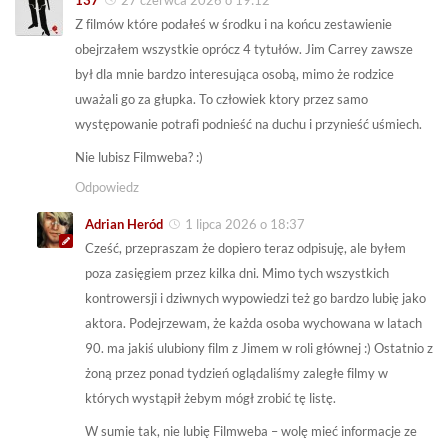
Z filmów które podałeś w środku i na końcu zestawienie
obejrzałem wszystkie oprócz 4 tytułów. Jim Carrey zawsze
był dla mnie bardzo interesująca osobą, mimo że rodzice
uważali go za głupka. To człowiek ktory przez samo
występowanie potrafi podnieść na duchu i przynieść uśmiech.
Nie lubisz Filmweba? :)
Odpowiedz
Adrian Heród
1 lipca 2026 o 18:37
Cześć, przepraszam że dopiero teraz odpisuję, ale byłem
poza zasięgiem przez kilka dni. Mimo tych wszystkich
kontrowersji i dziwnych wypowiedzi też go bardzo lubię jako
aktora. Podejrzewam, że każda osoba wychowana w latach
90. ma jakiś ulubiony film z Jimem w roli głównej :) Ostatnio z
żoną przez ponad tydzień oglądaliśmy zaległe filmy w
których wystąpił żebym mógł zrobić tę listę.
W sumie tak, nie lubię Filmweba – wolę mieć informacje ze