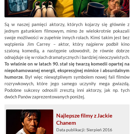
Są w naszej pamięci aktorzy, których kojarzy się głównie z
jednym gatunkiem filmowym, mimo że wielokrotnie pokazali
swoje możliwości w zupełnie innych rolach. Kimś takim jest bez
wątpienia Jim Carrey – aktor, który najpierw podbił kino
szaloną komedią, a następnie udowodnił, że równie dobrze
odnajduje się w rolach dramatycznych i bardziej nieoczywistych.
To właśnie on w latach 90. stał się twarzą komedii opartej na
niepohamowanej energii, ekspresyjnej mimice i absurdalnym
humorze
. Był więc niewątpliwym symbolem nowej fali filmów
rozrywkowych, które jego samego uczyniły mega gwiazdą.
Podobne sukcesy odnosili zresztą inni aktorzy, jak np. tych
dwóch Panów zaprezentowanych poniżej.
Najlepsze filmy z Jackie
Chanem
Data publikacji: Sierpień 2016