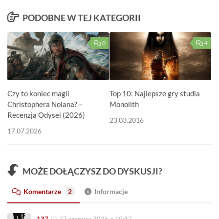
PODOBNE W TEJ KATEGORII
0
4
Czy to koniec magii
Top 10: Najlepsze gry studia
Christophera Nolana? –
Monolith
Recenzja Odysei (2026)
23.03.2016
17.07.2026
MOŻE DOŁĄCZYSZ DO DYSKUSJI?
Komentarze
2
Informacje
137
27 czerwca 2026 o 19:12