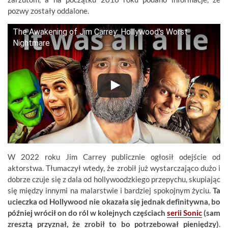
pozwy zostały oddalone.
The Awakening of Jim Carrey: Hollywood's Worst
Nightmare
W 2022 roku Jim Carrey publicznie ogłosił odejście od
aktorstwa. Tłumaczył wtedy, że zrobił już wystarczająco dużo i
dobrze czuje się z dala od hollywoodzkiego przepychu, skupiając
się między innymi na malarstwie i bardziej spokojnym życiu.
Ta
ucieczka od Hollywood nie okazała się jednak definitywna, bo
później wrócił on do ról w kolejnych częściach
serii Sonic
(sam
zresztą przyznał, że zrobił to bo potrzebował pieniędzy)
.