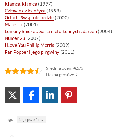
Kłamca, kłamca
(1997)
Człowiek z księżyca
(1999)
Grinch: Świąt nie będzie
(2000)
Majestic
(2001)
Lemony Snicket: Seria niefortunnych zdarzeń
(2004)
Numer 23
(2007)
I Love You Phillip Morris
(2009)
Pan Popper i jego pingwiny
(2011)
Średnia ocen: 4.5/5
Liczba głosów: 2
Tagi:
Najlepsze filmy