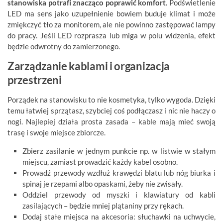
stanowiska potrafi znacząco poprawić komfort
. Podświetlenie
LED ma sens jako uzupełnienie bowiem buduje klimat i może
zmiękczyć tło za monitorem, ale nie powinno zastępować lampy
do pracy. Jeśli LED rozprasza lub miga w polu widzenia, efekt
będzie odwrotny do zamierzonego.
Zarządzanie kablami i organizacja
przestrzeni
Porządek na stanowisku to nie kosmetyka, tylko wygoda. Dzięki
temu łatwiej sprzątasz, szybciej coś podłączasz i nic nie haczy o
nogi. Najlepiej działa prosta zasada – kable mają mieć swoją
trasę i swoje miejsce zbiorcze.
Zbierz zasilanie w jednym punkcie np. w listwie w stałym
miejscu, zamiast prowadzić każdy kabel osobno.
Prowadź przewody wzdłuż krawędzi blatu lub nóg biurka i
spinaj je rzepami albo opaskami, żeby nie zwisały.
Oddziel przewody od myszki i klawiatury od kabli
zasilających – będzie mniej plątaniny przy rękach.
Dodaj stałe miejsca na akcesoria: słuchawki na uchwycie,