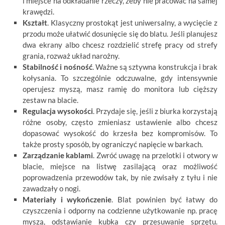
i miejsce na odkładanie rzeczy, żeby nie pracować na samej
krawędzi.
Kształt
. Klasyczny prostokąt jest uniwersalny, a wycięcie z
przodu może ułatwić dosunięcie się do blatu. Jeśli planujesz
dwa ekrany albo chcesz rozdzielić strefę pracy od strefy
grania, rozważ układ narożny.
Stabilność i nośność
. Ważne są sztywna konstrukcja i brak
kołysania. To szczególnie odczuwalne, gdy intensywnie
operujesz myszą, masz ramię do monitora lub cięższy
zestaw na blacie.
Regulacja wysokości
. Przydaje się, jeśli z biurka korzystają
różne osoby, często zmieniasz ustawienie albo chcesz
dopasować wysokość do krzesła bez kompromisów. To
także prosty sposób, by ograniczyć napięcie w barkach.
Zarządzanie kablami
. Zwróć uwagę na przelotki i otwory w
blacie, miejsce na listwę zasilającą oraz możliwość
poprowadzenia przewodów tak, by nie zwisały z tyłu i nie
zawadzały o nogi.
Materiały i wykończenie
. Blat powinien być łatwy do
czyszczenia i odporny na codzienne użytkowanie np. pracę
myszą, odstawianie kubka czy przesuwanie sprzętu.