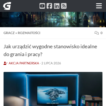
Przeskocz do treści
GRACZ
»
ROZMAITOŚCI
0
Jak urządzić wygodne stanowisko idealne
do grania i pracy?
AKCJA PARTNERSKA
·
2 LIPCA 2026