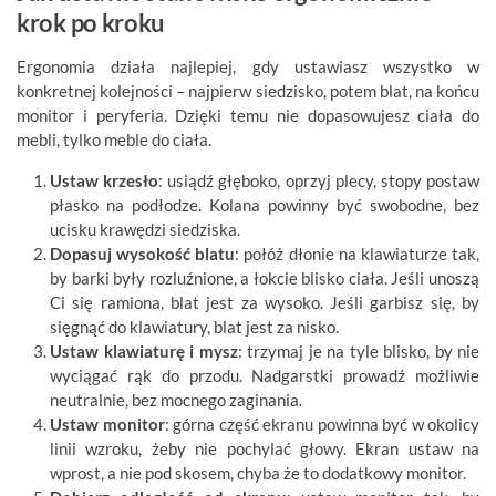
krok po kroku
Ergonomia działa najlepiej, gdy ustawiasz wszystko w
konkretnej kolejności – najpierw siedzisko, potem blat, na końcu
monitor i peryferia. Dzięki temu nie dopasowujesz ciała do
mebli, tylko meble do ciała.
Ustaw krzesło
: usiądź głęboko, oprzyj plecy, stopy postaw
płasko na podłodze. Kolana powinny być swobodne, bez
ucisku krawędzi siedziska.
Dopasuj wysokość blatu
: połóż dłonie na klawiaturze tak,
by barki były rozluźnione, a łokcie blisko ciała. Jeśli unoszą
Ci się ramiona, blat jest za wysoko. Jeśli garbisz się, by
sięgnąć do klawiatury, blat jest za nisko.
Ustaw klawiaturę i mysz
: trzymaj je na tyle blisko, by nie
wyciągać rąk do przodu. Nadgarstki prowadź możliwie
neutralnie, bez mocnego zaginania.
Ustaw monitor
: górna część ekranu powinna być w okolicy
linii wzroku, żeby nie pochylać głowy. Ekran ustaw na
wprost, a nie pod skosem, chyba że to dodatkowy monitor.