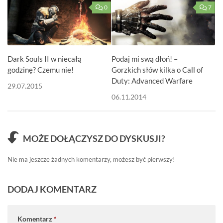
0
7
Dark Souls II w niecałą
Podaj mi swą dłoń! –
godzinę? Czemu nie!
Gorzkich słów kilka o Call of
Duty: Advanced Warfare
29.07.2015
06.11.2014
MOŻE DOŁĄCZYSZ DO DYSKUSJI?
Nie ma jeszcze żadnych komentarzy, możesz być pierwszy!
DODAJ KOMENTARZ
Komentarz
*