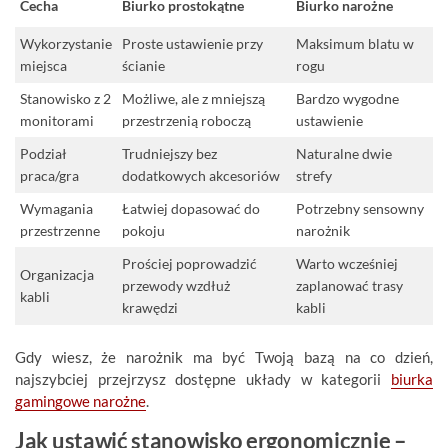
Cecha
Biurko prostokątne
Biurko narożne
Wykorzystanie
Proste ustawienie przy
Maksimum blatu w
miejsca
ścianie
rogu
Stanowisko z 2
Możliwe, ale z mniejszą
Bardzo wygodne
monitorami
przestrzenią roboczą
ustawienie
Podział
Trudniejszy bez
Naturalne dwie
praca/gra
dodatkowych akcesoriów
strefy
Wymagania
Łatwiej dopasować do
Potrzebny sensowny
przestrzenne
pokoju
narożnik
Prościej poprowadzić
Warto wcześniej
Organizacja
przewody wzdłuż
zaplanować trasy
kabli
krawędzi
kabli
Gdy wiesz, że narożnik ma być Twoją bazą na co dzień,
najszybciej przejrzysz dostępne układy w kategorii
biurka
gamingowe narożne
.
Jak ustawić stanowisko ergonomicznie –