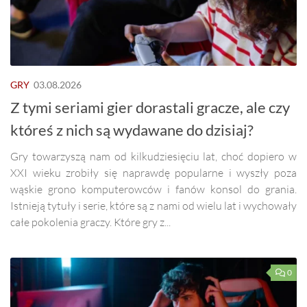
GRY
03.08.2026
Z tymi seriami gier dorastali gracze, ale czy
któreś z nich są wydawane do dzisiaj?
Gry towarzyszą nam od kilkudziesięciu lat, choć dopiero w
XXI wieku zrobiły się naprawdę popularne i wyszły poza
wąskie grono komputerowców i fanów konsol do grania.
Istnieją tytuły i serie, które są z nami od wielu lat i wychowały
całe pokolenia graczy. Które gry z...
0