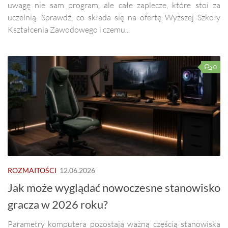
uwagę nie sam program, ale całe zaplecze, które stoi za
uczelnią. Sprawdź, co składa się na ofertę Wyższej Szkoły
Kształcenia Zawodowego i czemu...
0
ROZMAITOŚCI
12.06.2026
Jak może wyglądać nowoczesne stanowisko
gracza w 2026 roku?
Parametry komputera pozostają ważną częścią stanowiska