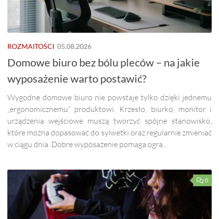
ROZMAITOŚCI
05.08.2026
Domowe biuro bez bólu pleców – na jakie
wyposażenie warto postawić?
Wygodne domowe biuro nie powstaje tylko dzięki jednemu
„ergonomicznemu” produktowi. Krzesło, biurko, monitor i
urządzenia wejściowe muszą tworzyć spójne stanowisko,
które można dopasować do sylwetki oraz regularnie zmieniać
w ciągu dnia. Dobre wyposażenie pomaga ogra...
0