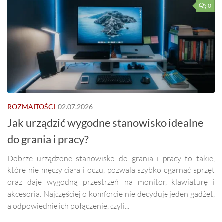
0
ROZMAITOŚCI
02.07.2026
Jak urządzić wygodne stanowisko idealne
do grania i pracy?
Dobrze urządzone stanowisko do grania i pracy to takie,
które nie męczy ciała i oczu, pozwala szybko ogarnąć sprzęt
oraz daje wygodną przestrzeń na monitor, klawiaturę i
akcesoria. Najczęściej o komforcie nie decyduje jeden gadżet,
a odpowiednie ich połączenie, czyli...