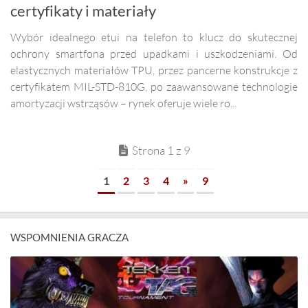
certyfikaty i materiały
Wybór idealnego etui na telefon to klucz do skutecznej
ochrony smartfona przed upadkami i uszkodzeniami. Od
elastycznych materiałów TPU, przez pancerne konstrukcje z
certyfikatem MIL-STD-810G, po zaawansowane technologie
amortyzacji wstrząsów – rynek oferuje wiele ro...
Strona 1 z 9
1
2
3
4
»
9
WSPOMNIENIA GRACZA