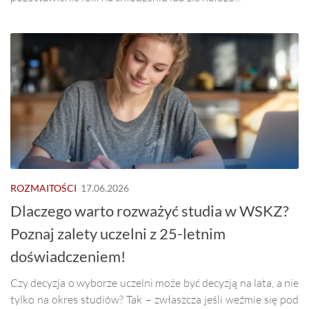
ROZMAITOŚCI
17.06.2026
Dlaczego warto rozważyć studia w WSKZ?
Poznaj zalety uczelni z 25-letnim
doświadczeniem!
Czy decyzja o wyborze uczelni może być decyzją na lata, a nie
tylko na okres studiów? Tak – zwłaszcza jeśli weźmie się pod