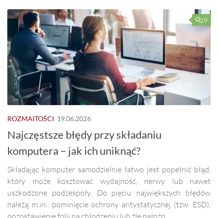
0
ROZMAITOŚCI
19.06.2026
Najczęstsze błędy przy składaniu
komputera – jak ich uniknąć?
Składając komputer samodzielnie łatwo jest popełnić błąd,
który może kosztować wydajność, nerwy lub nawet
uszkodzone podzespoły. Do pięciu największych błędów
należą m.in.: pominięcie ochrony antystatycznej (tzw. ESD),
pozostawienie folii na chłodzeniu lub źle nałożo...