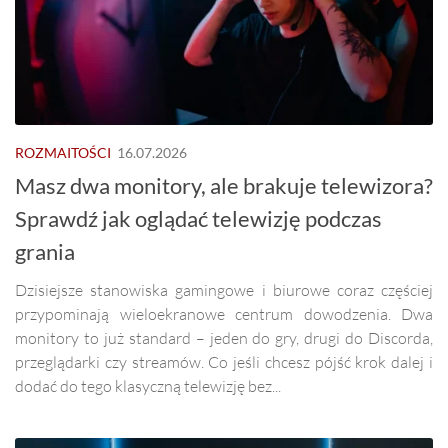
ROZMAITOŚCI
16.07.2026
Masz dwa monitory, ale brakuje telewizora?
Sprawdź jak oglądać telewizję podczas
grania
Dzisiejsze stanowiska gamingowe i biurowe coraz częściej
przypominają wieloekranowe centrum dowodzenia. Dwa
monitory to już standard – jeden do gry, drugi do Discorda,
przeglądarki czy streamów. Co jeśli chcesz pójść krok dalej i
dodać do tego klasyczną telewizję bez...