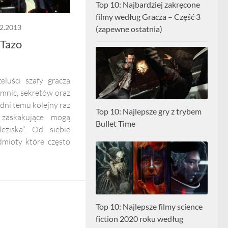
Top 10: Najbardziej zakręcone
filmy według Gracza – Część 3
2.2013
(zapewne ostatnia)
 Tazo
eluści szafy gracza
mnic, sekretów oraz
 dni temu kolejny raz
Top 10: Najlepsze gry z trybem
 zaskakujące mogą
Bullet Time
eziska”. Od siebie
dmioty które często
Top 10: Najlepsze filmy science
fiction 2020 roku według