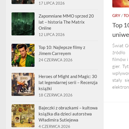
17 LIPCA 2026
GRY
/
TO
Zapomniane MMO sprzed 20
lat – historia The Matrix
Top 10
Online
uniwe
12 LIPCA 2026
Świat G
Top 10: Najlepsze filmy z
źródło 
Jimem Carreyem
filmów i
24 CZERWCA 2026
gier. Ty
wpływow
Heroes of Might and Magic: 30
stały s
lat legendarnej serii – Recenzja
elektroni
książki
18 CZERWCA 2026
Bajeczki z obrazkami – kultowa
książka dla dzieci autorstwa
Władimira Sutiejewa
4 CZERWCA 2026