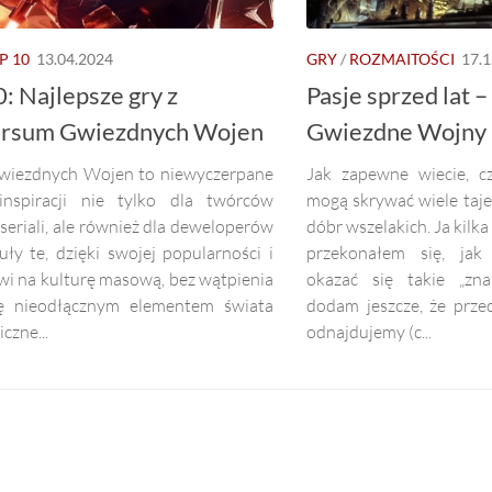
P 10
13.04.2024
GRY
/
ROZMAITOŚCI
17.1
: Najlepsze gry z
Pasje sprzed lat –
rsum Gwiezdnych Wojen
Gwiezdne Wojny
wiezdnych Wojen to niewyczerpane
Jak zapewne wiecie, cz
inspiracji nie tylko dla twórców
mogą skrywać wiele taje
 seriali, ale również dla deweloperów
dóbr wszelakich. Ja kilka
tuły te, dzięki swojej popularności i
przekonałem się, jak
i na kulturę masową, bez wątpienia
okazać się takie „znal
ię nieodłącznym elementem świata
dodam jeszcze, że prze
czne...
odnajdujemy (c...