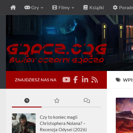
Gry
Filmy
Książki
Poradn
Przeskocz do treści
WPI
ZNAJDZIESZ NAS NA
Czy to koniec magii
Christophera Nolana? –
Recenzja Odysei (2026)