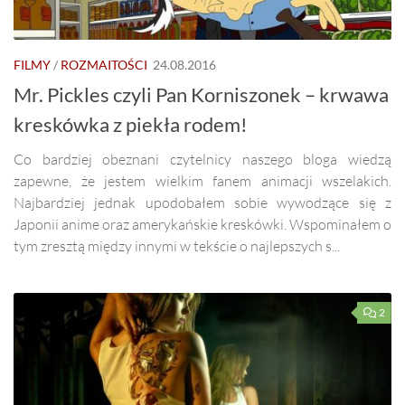
FILMY
/
ROZMAITOŚCI
24.08.2016
Mr. Pickles czyli Pan Korniszonek – krwawa
kreskówka z piekła rodem!
Co bardziej obeznani czytelnicy naszego bloga wiedzą
zapewne, że jestem wielkim fanem animacji wszelakich.
Najbardziej jednak upodobałem sobie wywodzące się z
Japonii anime oraz amerykańskie kreskówki. Wspominałem o
tym zresztą między innymi w tekście o najlepszych s...
2