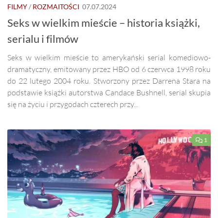
FILMY
/
ROZMAITOŚCI
07.07.2024
Seks w wielkim mieście – historia książki,
serialu i filmów
Seks w wielkim mieście to amerykański serial komediowo-
dramatyczny, emitowany przez HBO od 6 czerwca 1998 roku
do 22 lutego 2004 roku. Stworzony przez Darrena Stara na
podstawie książki autorstwa Candace Bushnell, serial skupia
się na życiu i przygodach czterech przy...
1