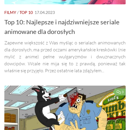
FILMY
/
TOP 10
17.04.2023
Top 10: Najlepsze i najdziwniejsze seriale
animowane dla dorosłych
Zapewne większość z Was myśląc o serialach animowanych
dla dorosłych, ma przed oczami amerykańskie kreskówki (nie
mylić z anime) pełne wulgaryzmów i dwuznacznych
dowcipów. Wcale nie mija się to z prawdą, ponieważ tak
właśnie się przyjęło. Przez ostatnie lata zdążyłem...
3