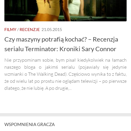
FILMY
/
RECENZJE
21.05.2015
Czy maszyny potrafią kochać? – Recenzja
serialu Terminator: Kroniki Sary Connor
Nie przypominam sobie, bym pisał kiedykolwiek na łamach
naszego bloga o jakimś serialu (pojawiały się jedynie
wzmianki o The Walking Dead). Częściowo wynika to z faktu,
że od wielu lat po prostu nie oglądam telewizji – po pierwsze
dlatego, że nie lubię. A po drugie,...
WSPOMNIENIA GRACZA