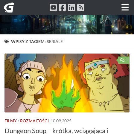
Przeskocz do treści
WPISY Z TAGIEM:
SERIALE
3
FILMY
/
ROZMAITOŚCI
10.09.2025
Dungeon Soup – krótka, wciągająca i