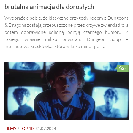
brutalna animacja dla dorosłych
Wyobraźcie sobie, że klasyczne przygody rodem z Dungeons
& Dragons zostają przepuszczone przez krzywe zwierciadło, a
potem doprawione solidną porcją czarnego humoru. Z
takiego właśnie miksu powstało Dungeon Soup –
internetowa kreskówka, która w kilka minut potraf...
2
FILMY
/
TOP 10
31.07.2024