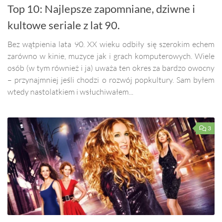
Top 10: Najlepsze zapomniane, dziwne i
kultowe seriale z lat 90.
Bez wątpienia lata 90. XX wieku odbiły się szerokim echem
zarówno w kinie, muzyce jak i grach komputerowych. Wiele
osób (w tym również i ja) uważa ten okres za bardzo owocny
– przynajmniej jeśli chodzi o rozwój popkultury. Sam byłem
wtedy nastolatkiem i wsłuchiwałem...
3