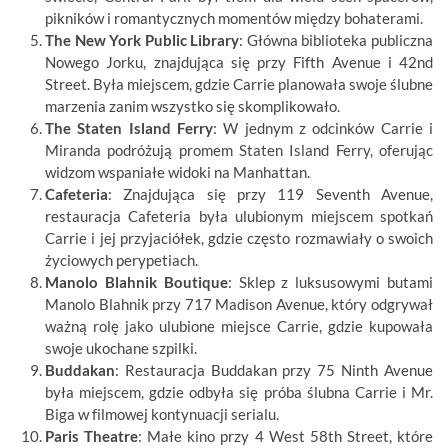
pikników i romantycznych momentów między bohaterami.
The New York Public Library
: Główna biblioteka publiczna
Nowego Jorku, znajdująca się przy Fifth Avenue i 42nd
Street. Była miejscem, gdzie Carrie planowała swoje ślubne
marzenia zanim wszystko się skomplikowało.
The Staten Island Ferry
: W jednym z odcinków Carrie i
Miranda podróżują promem Staten Island Ferry, oferując
widzom wspaniałe widoki na Manhattan.
Cafeteria
: Znajdująca się przy 119 Seventh Avenue,
restauracja Cafeteria była ulubionym miejscem spotkań
Carrie i jej przyjaciółek, gdzie często rozmawiały o swoich
życiowych perypetiach.
Manolo Blahnik Boutique
: Sklep z luksusowymi butami
Manolo Blahnik przy 717 Madison Avenue, który odgrywał
ważną rolę jako ulubione miejsce Carrie, gdzie kupowała
swoje ukochane szpilki.
Buddakan
: Restauracja Buddakan przy 75 Ninth Avenue
była miejscem, gdzie odbyła się próba ślubna Carrie i Mr.
Biga w filmowej kontynuacji serialu.
Paris Theatre
: Małe kino przy 4 West 58th Street, które