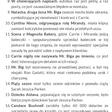
W otwierających napisach
, autobus raz jest pełny, a raz
pusty, co jest zauważalnym błędem w montażu.
Natasha, druga żona Mr. Biga
zawsze nosiła białe ubrania,
symbolizujące jej niewinność i kontrast z Carrie.
Cynthia Nixon, odgrywająca rolę Mirandy
, miała klipsy
zamiast kolczyków ponieważ nie miała przebitych uszu.
Scena z Magnolia Bakery
, gdzie Carrie i Miranda jedzą
babeczki – spopularyzowała sprzedaż babeczek w tej
piekarni do tego stopnia, że musieli wprowadzić specjalne
zasady by poradzić sobie z napływem klientów.
Carrie nigdy nie nazywała Mr. Biga po imieniu
, co jest
dość interesującym detalem w ich relacji.
Mr. Big
był wzorowany na prawdziwej postaci, a był nią
niejaki Ron Galotti, który miał rzekomo podobny urok i
charyzmę.
Piąty sezon
miał tylko osiem odcinków z powodu ciąży
Sarah Jessica Parker.
Dziecko Aidana
, pojawiające się w szóstym sezonie, było
faktycznym dzieckiem Sarah Jessica Parker.
Candace Bushnell
zarobiła tylko 60 000 dolarów ze
sprzedaży praw do książki, co jest stosunkowo niewielką