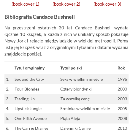
Bibliografia Candace Bushnell
Na przestrzeni ostatnich 30 lat Candace Bushnell wydała
łącznie 10 książek, a każda z nich w unikalny sposób pokazuje
Nowy Jork i relacje międzyludzkie w wielkiej metropolii. Pełną
listę jej książek wraz z oryginalnymi tytułami i datami wydania
znajdziecie poniżej.
Tytuł oryginalny
Tytuł polski
Rok
1.
Sex and the City
Seks w wielkim mieście
1996
2.
Four Blondes
Cztery blondynki
2000
3.
Trading Up
Za wszelką cenę
2003
4.
Lipstick Jungle
Szminka w wielkim mieście
2005
5.
One Fifth Avenue
Piąta Aleja
2008
6.
The Carrie Diaries
Dzienniki Carrie
2010