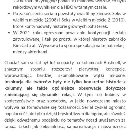
2004 roku przyciągnął ponad 10 milionów widzów, co było
rekordowym wynikiem dla HBO w tamtym czasie.
Po zakończeniu serialu powstały dwa filmy kinowe: Seks w
wielkim mieście (2008) i Seks w wielkim mieście 2 (2010),
które kontynuowały historie głównych bohaterek.
W 2021 roku ogłoszono powstanie kontynuacji serialu
zatytułowanej I tak po prostu, w której niestety zabrakło
Kim Cattrall. Wywołało to sporo spekulacji na temat relacji
między aktorkami.
Chociaż sam serial był luźno oparty na kolumnach Bushnell, w
znacznym stopniu rozszerzył pierwotną koncepcję,
wprowadzając bardziej skomplikowane wątki miłosne.
Inspiracją dla twórców były nie tylko konkretne historie z
kolumny, ale także ogólniejsze obserwacje dotyczące
zmieniającej się dynamiki relacji
. W tym roli kobiety w
społeczeństwie oraz sposobów, w jakie nowoczesne miasto
wpływa na formowanie się tożsamości. Serial zyskał ogromną
popularność nie tylko dzięki błyskotliwym dialogom, ale również
dzięki odważnemu podejściu do tematów dotąd uważanych za
tabu… takich jak seksualność, samorealizacja i niezależność