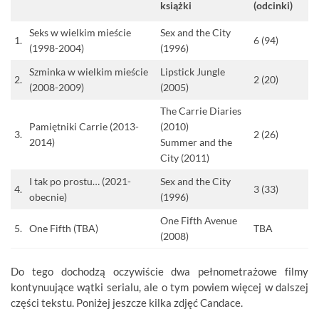
książki
(odcinki)
Seks w wielkim mieście
Sex and the City
1.
6 (94)
(1998-2004)
(1996)
Szminka w wielkim mieście
Lipstick Jungle
2.
2 (20)
(2008-2009)
(2005)
The Carrie Diaries
Pamiętniki Carrie (2013-
(2010)
3.
2 (26)
2014)
Summer and the
City (2011)
I tak po prostu… (2021-
Sex and the City
4.
3 (33)
obecnie)
(1996)
One Fifth Avenue
5.
One Fifth (TBA)
TBA
(2008)
Do tego dochodzą oczywiście dwa pełnometrażowe filmy
kontynuujące wątki serialu, ale o tym powiem więcej w dalszej
części tekstu. Poniżej jeszcze kilka zdjęć Candace.