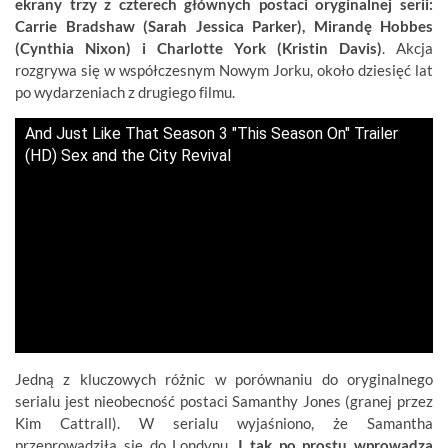
ekrany trzy z czterech głównych postaci oryginalnej serii:
Carrie Bradshaw (Sarah Jessica Parker), Mirandę Hobbes
(Cynthia Nixon) i Charlotte York (Kristin Davis)
. Akcja
rozgrywa się w współczesnym Nowym Jorku, około dziesięć lat
po wydarzeniach z drugiego filmu.
And Just Like That Season 3 "This Season On" Trailer
(HD) Sex and the City Revival
Jedną z kluczowych różnic w porównaniu do oryginalnego
serialu jest nieobecność postaci Samanthy Jones (granej przez
Kim Cattrall). W serialu wyjaśniono, że Samantha
przeprowadziła się do Londynu.
I tak po prostu wprowadza