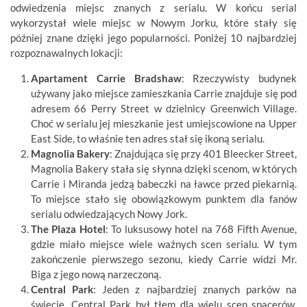
odwiedzenia miejsc znanych z serialu. W końcu serial
wykorzystał wiele miejsc w Nowym Jorku, które stały się
później znane dzięki jego popularności. Poniżej 10 najbardziej
rozpoznawalnych lokacji:
Apartament Carrie Bradshaw
: Rzeczywisty budynek
używany jako miejsce zamieszkania Carrie znajduje się pod
adresem 66 Perry Street w dzielnicy Greenwich Village.
Choć w serialu jej mieszkanie jest umiejscowione na Upper
East Side, to właśnie ten adres stał się ikoną serialu.
Magnolia Bakery
: Znajdująca się przy 401 Bleecker Street,
Magnolia Bakery stała się słynna dzięki scenom, w których
Carrie i Miranda jedzą babeczki na ławce przed piekarnią.
To miejsce stało się obowiązkowym punktem dla fanów
serialu odwiedzających Nowy Jork.
The Plaza Hotel
: To luksusowy hotel na 768 Fifth Avenue,
gdzie miało miejsce wiele ważnych scen serialu. W tym
zakończenie pierwszego sezonu, kiedy Carrie widzi Mr.
Biga z jego nową narzeczoną.
Central Park
: Jeden z najbardziej znanych parków na
świecie, Central Park był tłem dla wielu scen spacerów,