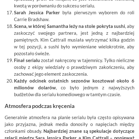
kwotą w porównaniu do sukcesu serialu.
Sarah Jessica Parker
była pierwszym wyborem do roli
Carrie Bradshaw.
Scena, w której Samantha leży na stole pokryta sushi
, aby
zaskoczyć swojego partnera, jest jedną z najbardziej
pamiętnych. Kim Cattrall musiała wytrzymać kilka godzin
w tej pozycji, a sushi było wymieniane wielokrotnie, aby
pozostało świeże.
Finał serialu
został nakręcony w tajemnicy. Tylko nieliczne
osoby z ekipy wiedziały o prawdziwym zakończeniu, aby
zachować jego element zaskoczenia.
Każdy odcinek ostatnich sezonów kosztował około 6
milionów dolarów
, co było jednym z najwyższych
budżetów dla serialu komediowego w tamtym czasie.
Atmosfera podczas kręcenia
Generalnie atmosfera na planie serialu była często opisywana
jako przyjazna, jednak media donosiły o napięciach między
członkami obsady.
Najbardziej znane są spekulacje dotyczące
relacji między Sarą Jessicą Parker, a Kim Cattrall – ponieważ