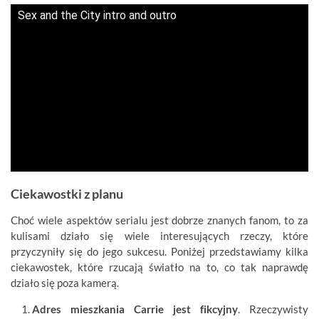
Sex and the City intro and outro
Ciekawostki z planu
Choć wiele aspektów serialu jest dobrze znanych fanom, to za
kulisami działo się wiele interesujących rzeczy, które
przyczyniły się do jego sukcesu. Poniżej przedstawiamy kilka
ciekawostek, które rzucają światło na to, co tak naprawdę
działo się poza kamerą.
Adres mieszkania Carrie jest fikcyjny
. Rzeczywisty