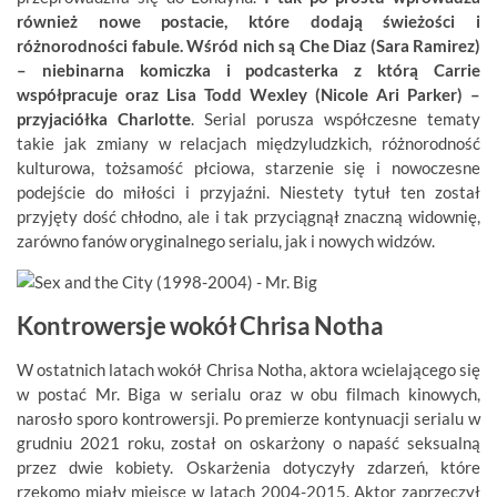
również nowe postacie, które dodają świeżości i
różnorodności fabule. Wśród nich są Che Diaz (Sara Ramirez)
– niebinarna komiczka i podcasterka z którą Carrie
współpracuje oraz Lisa Todd Wexley (Nicole Ari Parker) –
przyjaciółka Charlotte
. Serial porusza współczesne tematy
takie jak zmiany w relacjach międzyludzkich, różnorodność
kulturowa, tożsamość płciowa, starzenie się i nowoczesne
podejście do miłości i przyjaźni. Niestety tytuł ten został
przyjęty dość chłodno, ale i tak przyciągnął znaczną widownię,
zarówno fanów oryginalnego serialu, jak i nowych widzów.
Kontrowersje wokół Chrisa Notha
W ostatnich latach wokół Chrisa Notha, aktora wcielającego się
w postać Mr. Biga w serialu oraz w obu filmach kinowych,
narosło sporo kontrowersji. Po premierze kontynuacji serialu w
grudniu 2021 roku, został on oskarżony o napaść seksualną
przez dwie kobiety. Oskarżenia dotyczyły zdarzeń, które
rzekomo miały miejsce w latach 2004-2015. Aktor zaprzeczył