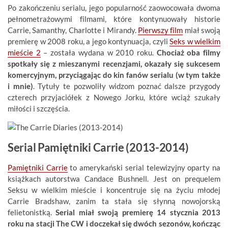
Po zakończeniu serialu, jego popularność zaowocowała dwoma
pełnometrażowymi filmami, które kontynuowały historie
Carrie, Samanthy, Charlotte i Mirandy.
Pierwszy film
miał swoją
premierę w 2008 roku, a jego kontynuacja, czyli
Seks w wielkim
mieście 2
– została wydana w 2010 roku.
Chociaż oba filmy
spotkały się z mieszanymi recenzjami, okazały się sukcesem
komercyjnym, przyciągając do kin fanów serialu (w tym także
i mnie)
. Tytuły te pozwoliły widzom poznać dalsze przygody
czterech przyjaciółek z Nowego Jorku, które wciąż szukały
miłości i szczęścia.
Serial Pamiętniki Carrie (2013-2014)
Pamiętniki Carrie
to amerykański serial telewizyjny oparty na
książkach autorstwa Candace Bushnell. Jest on prequelem
Seksu w wielkim mieście i koncentruje się na życiu młodej
Carrie Bradshaw, zanim ta stała się słynną nowojorską
felietonistką.
Serial miał swoją premierę 14 stycznia 2013
roku na stacji The CW i doczekał się dwóch sezonów, kończąc