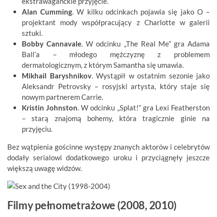
ekstrawaganckie przyjęcie.
Alan Cumming
. W kilku odcinkach pojawia się jako O –
projektant mody współpracujący z Charlotte w galerii
sztuki.
Bobby Cannavale
. W odcinku „The Real Me” gra Adama
Ball’a – młodego mężczyznę z problemem
dermatologicznym, z którym Samantha się umawia.
Mikhail Baryshnikov
. Wystąpił w ostatnim sezonie jako
Aleksandr Petrovsky – rosyjski artysta, który staje się
nowym partnerem Carrie.
Kristin Johnston
. W odcinku „Splat!” gra Lexi Featherston
– starą znajomą bohemy, która tragicznie ginie na
przyjęciu.
Bez wątpienia gościnne występy znanych aktorów i celebrytów
dodały serialowi dodatkowego uroku i przyciągnęły jeszcze
większą uwagę widzów.
Filmy pełnometrażowe (2008, 2010)