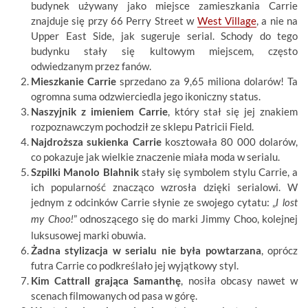
budynek używany jako miejsce zamieszkania Carrie
znajduje się przy 66 Perry Street w
West Village
, a nie na
Upper East Side, jak sugeruje serial. Schody do tego
budynku stały się kultowym miejscem, często
odwiedzanym przez fanów.
Mieszkanie Carrie
sprzedano za 9,65 miliona dolarów! Ta
ogromna suma odzwierciedla jego ikoniczny status.
Naszyjnik z imieniem Carrie
, który stał się jej znakiem
rozpoznawczym pochodził ze sklepu Patricii Field.
Najdroższa sukienka Carrie
kosztowała 80 000 dolarów,
co pokazuje jak wielkie znaczenie miała moda w serialu.
Szpilki Manolo Blahnik
stały się symbolem stylu Carrie, a
ich popularność znacząco wzrosła dzięki serialowi. W
jednym z odcinków Carrie słynie ze swojego cytatu: „
I lost
” odnoszącego się do marki Jimmy Choo, kolejnej
my Choo!
luksusowej marki obuwia.
Żadna stylizacja w serialu nie była powtarzana
, oprócz
futra Carrie co podkreślało jej wyjątkowy styl.
Kim Cattrall grająca Samanthę
, nosiła obcasy nawet w
scenach filmowanych od pasa w górę.