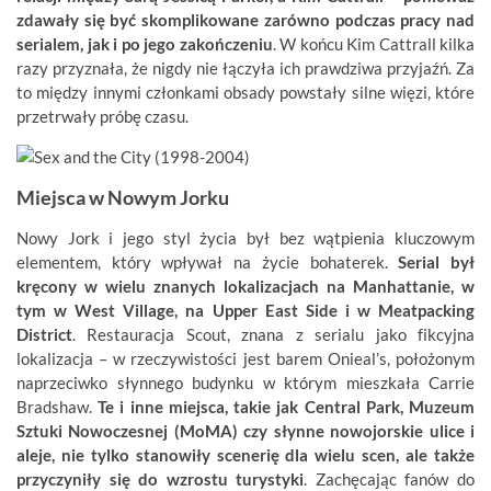
zdawały się być skomplikowane zarówno podczas pracy nad
serialem, jak i po jego zakończeniu
. W końcu Kim Cattrall kilka
razy przyznała, że nigdy nie łączyła ich prawdziwa przyjaźń. Za
to między innymi członkami obsady powstały silne więzi, które
przetrwały próbę czasu.
Miejsca w Nowym Jorku
Nowy Jork i jego styl życia był bez wątpienia kluczowym
elementem, który wpływał na życie bohaterek.
Serial był
kręcony w wielu znanych lokalizacjach na Manhattanie, w
tym w West Village, na Upper East Side i w Meatpacking
District
. Restauracja Scout, znana z serialu jako fikcyjna
lokalizacja – w rzeczywistości jest barem Onieal’s, położonym
naprzeciwko słynnego budynku w którym mieszkała Carrie
Bradshaw.
Te i inne miejsca, takie jak Central Park, Muzeum
Sztuki Nowoczesnej (MoMA) czy słynne nowojorskie ulice i
aleje, nie tylko stanowiły scenerię dla wielu scen, ale także
przyczyniły się do wzrostu turystyki
. Zachęcając fanów do