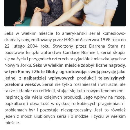
Seks w wielkim mieście to amerykański serial komediowo-
dramatyczny, emitowany przez HBO od 6 czerwca 1998 roku do
22 lutego 2004 roku. Stworzony przez Darrena Stara na
podstawie książki autorstwa Candace Bushnell, serial skupia
się na życiu i przygodach czterech przyjaciółek mieszkających w
Nowym Jorku.
Seks w wielkim mieście zdobył liczne nagrody,
w tym Emmy i Złote Globy, ugruntowując swoją pozycję jako
jednej z najbardziej wpływowych produkcji telewizyjnych
przełomu wieków
. Serial nie tylko rozśmieszał i wzruszał, ale
także skłaniał do refleksji, stając się kulturowym fenomenem i
inspiracją dla wielu kolejnych produkcji. Jego wpływ na modę,
popkulturę i otwartość w dyskusji o kobiecych pragnieniach i
problemach był i pozostaje niezaprzeczalny. Jest to również
jeden z moich ulubionych seriali o modzie i życiu w wielkim
mieście.