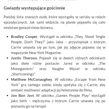
Gwiazdy występujące gościnnie
Poniżej lista znanych osób, które wystąpiły w serialu w rolach
epizodycznych. Jak sami widzicie, na planie pojawiło się całe
mnóstwo gwiazd show-biznesu.
Bradley Cooper
. Wystąpił w odcinku „They Shoot Single
People, Don’t They?” jako Jake – przystojniak z którym
Carrie umawia się po tym, jak jej zdjęcie pojawia się w
magazynie New York Magazine.
Justin Theroux
. Pojawił się w dwóch różnych odcinkach
jako dwie różne postacie: Jared w odcinku „The
Monogamists” oraz Vaughn Wysel w odcinku
„Shortcomings”.
Matthew McConaughey
. W odcinku „Escape from New
York” gra samego siebie, kiedy spotyka się z Carrie, aby
omówić możliwość adaptacji jej felietonów do filmu.
Jon Bon Jovi
. W odcinku „Games People Play” wystąpił
jako Seth – mężczyzna z którym Carrie umawia się po
poznaniu go na terapii.