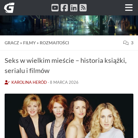
Przeskocz do treści
GRACZ
»
FILMY
»
ROZMAITOŚCI
3
Seks w wielkim mieście – historia książki,
serialu i filmów
KAROLINA HERÓD
·
8 MARCA 2026