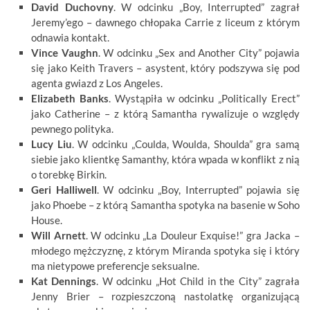
David Duchovny
. W odcinku „Boy, Interrupted” zagrał
Jeremy’ego – dawnego chłopaka Carrie z liceum z którym
odnawia kontakt.
Vince Vaughn
. W odcinku „Sex and Another City” pojawia
się jako Keith Travers – asystent, który podszywa się pod
agenta gwiazd z Los Angeles.
Elizabeth Banks
. Wystąpiła w odcinku „Politically Erect”
jako Catherine – z którą Samantha rywalizuje o względy
pewnego polityka.
Lucy Liu
. W odcinku „Coulda, Woulda, Shoulda” gra samą
siebie jako klientkę Samanthy, która wpada w konflikt z nią
o torebkę Birkin.
Geri Halliwell
. W odcinku „Boy, Interrupted” pojawia się
jako Phoebe – z którą Samantha spotyka na basenie w Soho
House.
Will Arnett
. W odcinku „La Douleur Exquise!” gra Jacka –
młodego mężczyznę, z którym Miranda spotyka się i który
ma nietypowe preferencje seksualne.
Kat Dennings
. W odcinku „Hot Child in the City” zagrała
Jenny Brier – rozpieszczoną nastolatkę organizującą