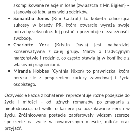
skomplikowane relacje miłosne (zwłaszcza z Mr. Bigiem) –
stanowią oś fabularną wielu odcinków.
Samantha Jones
(Kim Cattrall) to kobieta odnosząca
sukcesy w branży PR, która otwarcie wyraża swoje
potrzeby seksualne. Jej postać reprezentuje niezależność i
swobodę.
Charlotte York
(Kristin Davis) jest najbardziej
konserwatywna z całej grupy. Marzy o tradycyjnym
małżeństwie i rodzinie, co często stawia ją w konflikcie z
własnymi pragnieniami.
Miranda Hobbes
(Cynthia Nixon) to prawniczka, która
boryka się z połączeniem kariery zawodowej i życia
osobistego.
Oczywiście każda z bohaterek reprezentuje różne podejście do
życia i miłości – od luźnych romansów po zmagania z
niepłodnością, od walki o karierę po poszukiwanie sensu w
życiu. Zróżnicowane postacie zaoferowały widzom szersze
spojrzenie na życie w nowoczesnym mieście, miłość oraz
przyjaźń.