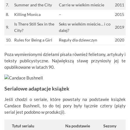
7.
Summer and the City
Carrie w wielkim mieście
2011
8.
Killing Monica
–
2015
Is There Still Sex in the
Seks w wielkim mieście… i co
9.
2019
City?
dalej?
10.
Rules for Being a Girl
Reguły dla dziewczyn
2020
Poza wymienionymi dziełami pisała również felietony, artykuły i
teksty publicystyczne. Największą sławę przyniosły jej te
opublikowane w latach 90.
Serialowe adaptacje książek
Jeśli chodzi o seriale, które powstały na podstawie książek
Candace Bushnell, to do tej pory były łącznie cztery (piąty
serial jest podobno w produkcji).
Tytuł serialu
Na podstawie
Sezony