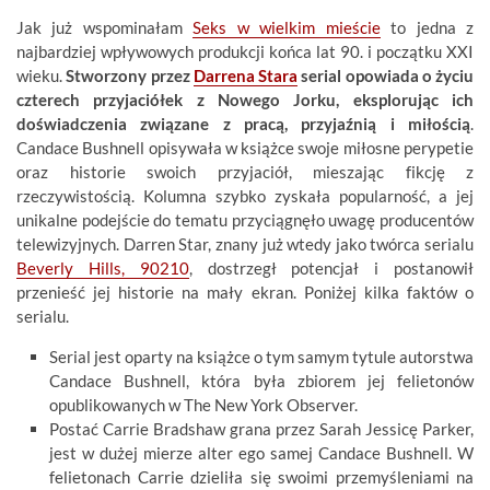
Jak już wspominałam
Seks w wielkim mieście
to jedna z
najbardziej wpływowych produkcji końca lat 90. i początku XXI
wieku.
Stworzony przez
Darrena Stara
serial opowiada o życiu
czterech przyjaciółek z Nowego Jorku, eksplorując ich
doświadczenia związane z pracą, przyjaźnią i miłością
.
Candace Bushnell opisywała w książce swoje miłosne perypetie
oraz historie swoich przyjaciół, mieszając fikcję z
rzeczywistością. Kolumna szybko zyskała popularność, a jej
unikalne podejście do tematu przyciągnęło uwagę producentów
telewizyjnych. Darren Star, znany już wtedy jako twórca serialu
Beverly Hills, 90210
, dostrzegł potencjał i postanowił
przenieść jej historie na mały ekran. Poniżej kilka faktów o
serialu.
Serial jest oparty na książce o tym samym tytule autorstwa
Candace Bushnell, która była zbiorem jej felietonów
opublikowanych w The New York Observer.
Postać Carrie Bradshaw grana przez Sarah Jessicę Parker,
jest w dużej mierze alter ego samej Candace Bushnell. W
felietonach Carrie dzieliła się swoimi przemyśleniami na