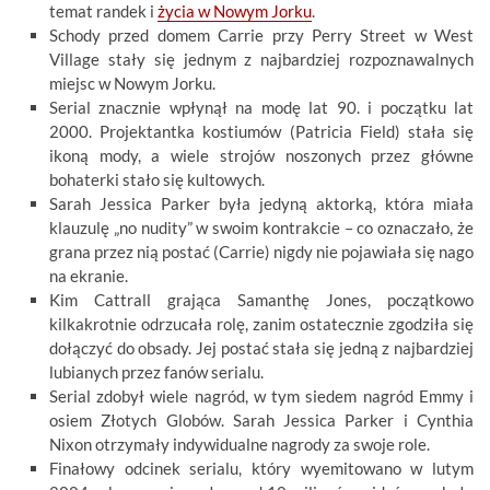
temat randek i
życia w Nowym Jorku
.
Schody przed domem Carrie przy Perry Street w West
Village stały się jednym z najbardziej rozpoznawalnych
miejsc w Nowym Jorku.
Serial znacznie wpłynął na modę lat 90. i początku lat
2000. Projektantka kostiumów (Patricia Field) stała się
ikoną mody, a wiele strojów noszonych przez główne
bohaterki stało się kultowych.
Sarah Jessica Parker była jedyną aktorką, która miała
klauzulę „no nudity” w swoim kontrakcie – co oznaczało, że
grana przez nią postać (Carrie) nigdy nie pojawiała się nago
na ekranie.
Kim Cattrall grająca Samanthę Jones, początkowo
kilkakrotnie odrzucała rolę, zanim ostatecznie zgodziła się
dołączyć do obsady. Jej postać stała się jedną z najbardziej
lubianych przez fanów serialu.
Serial zdobył wiele nagród, w tym siedem nagród Emmy i
osiem Złotych Globów. Sarah Jessica Parker i Cynthia
Nixon otrzymały indywidualne nagrody za swoje role.
Finałowy odcinek serialu, który wyemitowano w lutym