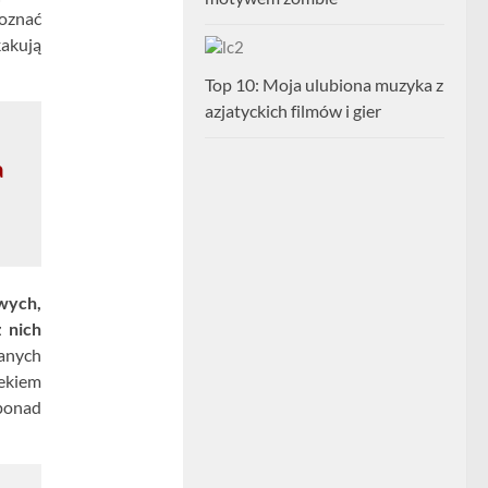
poznać
akują
Top 10: Moja ulubiona muzyka z
azjatyckich filmów i gier
a
wych,
 nich
wanych
ekiem
ponad