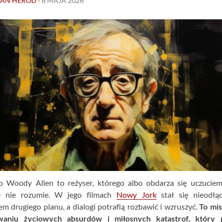
IAN HERÓD
·
8 MAJA 2026
 Woody Allen to reżyser, którego albo obdarza się uczuciem
e nie rozumie. W jego filmach
Nowy Jork
stał się nieodłą
m drugiego planu, a dialogi potrafią rozbawić i wzruszyć.
To mis
waniu życiowych absurdów i miłosnych katastrof, który 