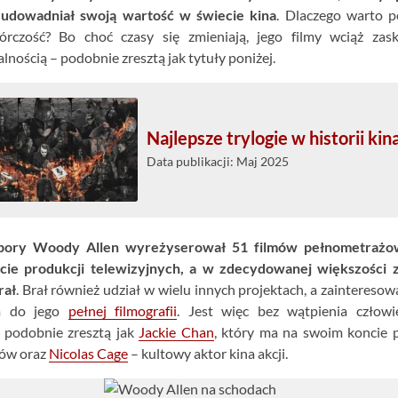
udowadniał swoją wartość w świecie kina
. Dlaczego warto 
órczość? Bo choć czasy się zmieniają, jego filmy wciąż zask
lnością – podobnie zresztą jak tytuły poniżej.
Najlepsze trylogie w historii kin
Data publikacji: Maj 2025
 pory Woody Allen wyreżyserował 51 filmów pełnometrażo
ście produkcji telewizyjnych, a w zdecydowanej większości z
rał
. Brał również udział w wielu innych projektach, a zaintereso
m do jego
pełnej filmografii
. Jest więc bez wątpienia człowi
, podobnie zresztą jak
Jackie Chan
, który ma na swoim koncie 
mów oraz
Nicolas Cage
– kultowy aktor kina akcji.