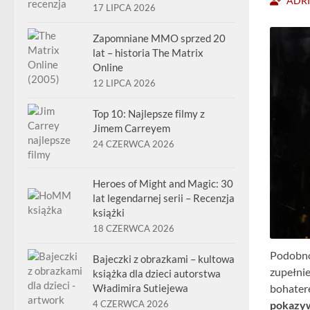
ADR
17 LIPCA 2026
Zapomniane MMO sprzed 20
lat – historia The Matrix
Online
12 LIPCA 2026
Top 10: Najlepsze filmy z
Jimem Carreyem
24 CZERWCA 2026
Heroes of Might and Magic: 30
lat legendarnej serii – Recenzja
książki
18 CZERWCA 2026
Podobno
Bajeczki z obrazkami – kultowa
zupełni
książka dla dzieci autorstwa
Władimira Sutiejewa
bohatere
4 CZERWCA 2026
pokazy