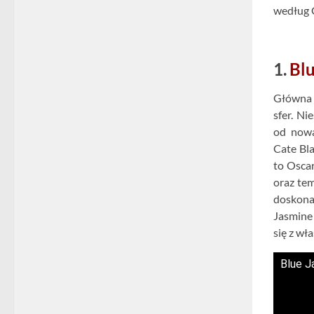
według 
1.
Blu
Główna 
sfer. N
od nowa
Cate Bla
to Oscar
oraz tem
doskona
Jasmine
się z wł
Blue J