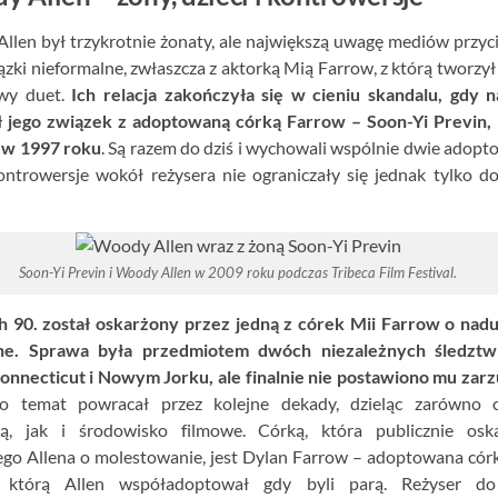
llen był trzykrotnie żonaty, ale największą uwagę mediów przyc
ązki nieformalne, zwłaszcza z aktorką Mią Farrow, z którą tworzył
wy duet.
Ich relacja zakończyła się w cieniu skandalu, gdy 
 jego związek z adoptowaną córką Farrow – Soon-Yi Previn, 
ł w 1997 roku
. Są razem do dziś i wychowali wspólnie dwie adop
Kontrowersje wokół reżysera nie ograniczały się jednak tylko d
Soon-Yi Previn i Woody Allen w 2009 roku podczas Tribeca Film Festival.
h 90. został oskarżony przez jedną z córek Mii Farrow o nad
lne. Sprawa była przedmiotem dwóch niezależnych śledzt
Connecticut i Nowym Jorku, ale finalnie nie postawiono mu zar
 temat powracał przez kolejne dekady, dzieląc zarówno o
ną, jak i środowisko filmowe. Córką, która publicznie oska
go Allena o molestowanie, jest Dylan Farrow – adoptowana cór
, którą Allen współadoptował gdy byli parą. Reżyser do