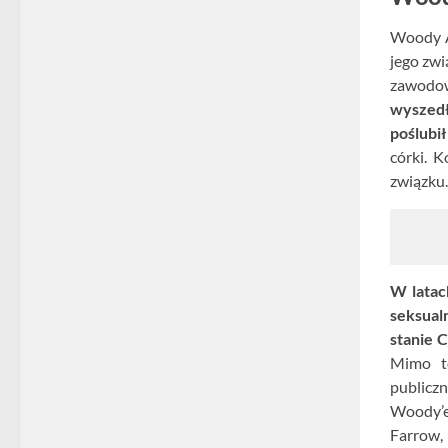
Woody A
jego zwi
zawodo
wyszedł
poślubi
córki. 
związku.
W latac
seksua
stanie 
Mimo to
publicz
Woody’e
Farrow