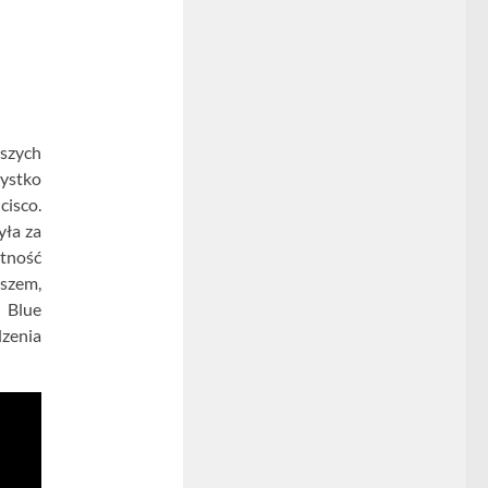
ższych
zystko
cisco.
yła za
otność
uszem,
 Blue
dzenia