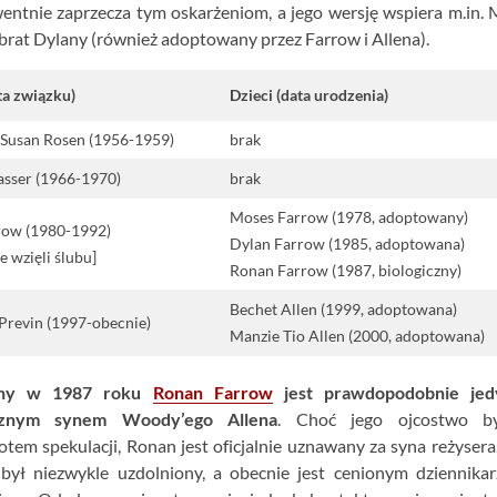
entnie zaprzecza tym oskarżeniom, a jego wersję wspiera m.in.
brat Dylany (również adoptowany przez Farrow i Allena).
ta związku)
Dzieci (data urodzenia)
 Susan Rosen (1956-1959)
brak
asser (1966-1970)
brak
Moses Farrow (1978, adoptowany)
row (1980-1992)
Dylan Farrow (1985, adoptowana)
e wzięli ślubu]
Ronan Farrow (1987, biologiczny)
Bechet Allen (1999, adoptowana)
Previn (1997-obecnie)
Manzie Tio Allen (2000, adoptowana)
ony w 1987 roku
Ronan Farrow
jest prawdopodobnie je
icznym synem Woody’ego Allena
. Choć jego ojcostwo b
tem spekulacji, Ronan jest oficjalnie uznawany za syna reżysera
 był niezwykle uzdolniony, a obecnie jest cenionym dziennika