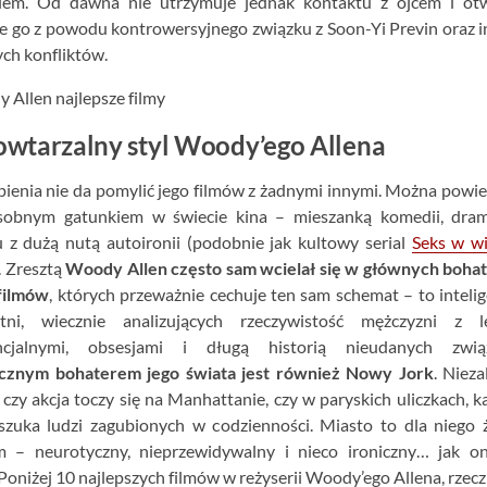
iem. Od dawna nie utrzymuje jednak kontaktu z ojcem i otw
je go z powodu kontrowersyjnego związku z Soon-Yi Previn oraz 
ch konfliktów.
wtarzalny styl Woody’ego Allena
ienia nie da pomylić jego filmów z żadnymi innymi. Można powie
sobnym gatunkiem w świecie kina – mieszanką komedii, dram
 z dużą nutą autoironii (podobnie jak kultowy serial
Seks w wi
. Zresztą
Woody Allen często sam wcielał się w głównych boha
filmów
, których przeważnie cechuje ten sam schemat – to intelig
tni, wiecznie analizujących rzeczywistość mężczyzni z l
encjalnymi, obsesjami i długą historią nieudanych zwią
cznym bohaterem jego świata jest również Nowy Jork
. Nieza
 czy akcja toczy się na Manhattanie, czy w paryskich uliczkach, 
szuka ludzi zagubionych w codzienności. Miasto to dla niego 
m – neurotyczny, nieprzewidywalny i nieco ironiczny… jak o
 Poniżej 10 najlepszych filmów w reżyserii Woody’ego Allena, rzecz