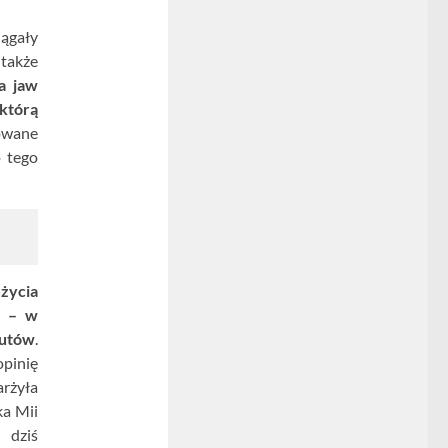
iągały
 także
na jaw
którą
towane
o tego
użycia
w – w
zutów
.
pinię
rżyła
ka Mii
 dziś