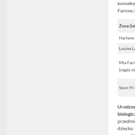
konsekw
Farrow, 
Żona (la
Harlene
Louise L
Mia Far
[nigdy ni
Soon-Yi 
Urodz
biolog
przedmio
dziecko