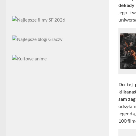
dekady 
jego tw
uniwersa
Do tej
kilkana
sam zag
odsyła
legendą
100 fil