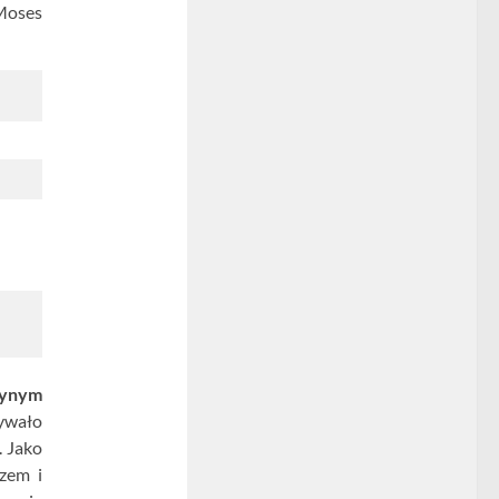
 Moses
dynym
ywało
. Jako
rzem i