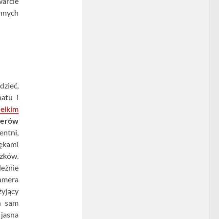
arcie
innych
dzieć,
atu i
elkim
terów
entni,
ękami
zków.
leżnie
kamera
żyjący
n sam
 jasna