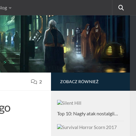
log
2
ZOBACZ RÓWNIEŻ
ego
Top 10: Nagły atak nostalgii…