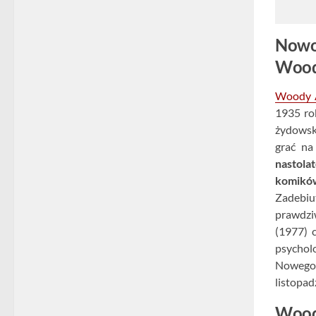
Nowoj
Wood
Woody 
1935 ro
żydowski
grać na
nastola
komikó
Zadebiu
prawdziw
(1977) 
psychol
Nowego 
listopad
Woody