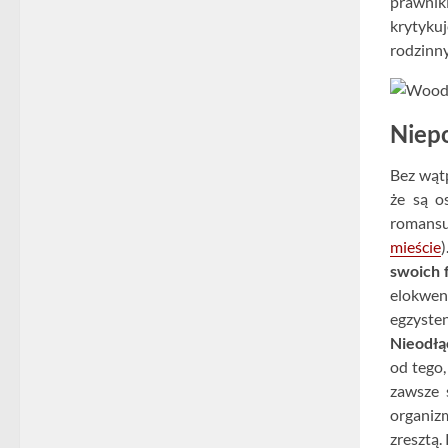
prawnik
krytyku
rodzinny
Niepo
Bez wątp
że są o
romansu
mieście
)
swoich 
elokwen
egzyst
Nieodłą
od tego,
zawsze 
organiz
zresztą.