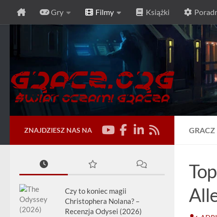
Gry
Filmy
Książki
Poradn
Przeskocz do treści
GRACZ
ZNAJDZIESZ NAS NA
Top
All
Czy to koniec magii
Christophera Nolana? –
Recenzja Odysei (2026)