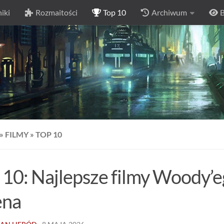
iki
Rozmaitości
Top 10
Archiwum
B
»
FILMY
»
TOP 10
 10: Najlepsze filmy Woody’
ena