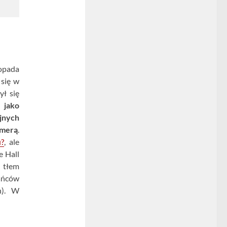
topada
 się w
ył się
 jako
jnych
amerą
.
u?
, ale
e Hall
m tłem
ańców
h). W