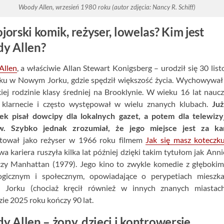
Woody Allen, wrzesień 1980 roku (autor zdjęcia: Nancy R. Schiff)
orski komik, reżyser, lowelas? Kim jest
y Allen?
Allen
, a właściwie Allan Stewart Konigsberg – urodził się 30 lis
ku w Nowym Jorku, gdzie spędził większość życia. Wychowywał
ej rodzinie klasy średniej na Brooklynie. W wieku 16 lat naucz
 klarnecie i często występował w wielu znanych klubach.
Już
tek pisał dowcipy dla lokalnych gazet, a potem dla telewizy
w. Szybko jednak zrozumiał, że jego miejsce jest za k
tował jako reżyser w 1966 roku filmem
Jak się masz koteczk
a kariera ruszyła kilka lat później dzięki takim tytułom jak Anni
czy Manhattan (1979). Jego kino to zwykle komedie z głęboki
ogicznym i społecznym, opowiadające o perypetiach mieszk
Jorku (chociaż kręcił również w innych znanych miastac
zie 2025 roku kończy 90 lat.
 Allen – żony, dzieci i kontrowersje