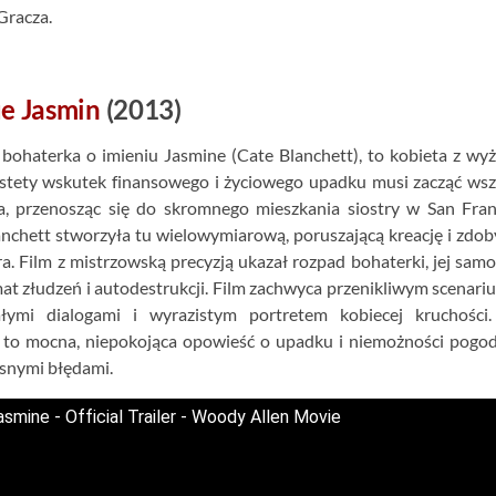
Gracza.
e Jasmin
(2013)
bohaterka o imieniu Jasmine (Cate Blanchett), to kobieta z wy
iestety wskutek finansowego i życiowego upadku musi zacząć ws
, przenosząc się do skromnego mieszkania siostry w San Fran
nchett stworzyła tu wielowymiarową, poruszającą kreację i zdob
a. Film z mistrzowską precyzją ukazał rozpad bohaterki, jej sam
at złudzeń i autodestrukcji. Film zachwyca przenikliwym scenari
łymi dialogami i wyrazistym portretem kobiecej kruchości.
 to mocna, niepokojąca opowieść o upadku i niemożności pogo
asnymi błędami.
asmine - Official Trailer - Woody Allen Movie