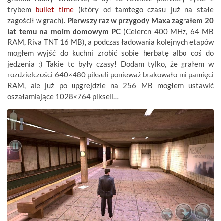
trybem
bullet time
(który od tamtego czasu już na stałe
zagościł w grach).
Pierwszy raz w przygody Maxa zagrałem 20
lat temu na moim domowym PC
(Celeron 400 MHz, 64 MB
RAM, Riva TNT 16 MB), a podczas ładowania kolejnych etapów
mogłem wyjść do kuchni zrobić sobie herbatę albo coś do
jedzenia :) Takie to były czasy! Dodam tylko, że grałem w
rozdzielczości 640×480 pikseli ponieważ brakowało mi pamięci
RAM, ale już po upgrejdzie na 256 MB mogłem ustawić
oszałamiające 1028×764 pikseli…