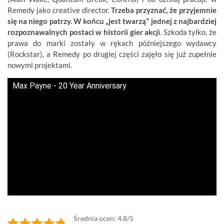
Remedy jako creative director.
Trzeba przyznać, że przyjemnie
się na niego patrzy. W końcu „jest twarzą” jednej z najbardziej
rozpoznawalnych postaci w historii gier akcji
. Szkoda tylko, że
prawa do marki zostały w rękach późniejszego wydawcy
(Rockstar), a Remedy po drugiej części zajęło się już zupełnie
nowymi projektami.
Max Payne - 20 Year Anniversary
Średnia ocen: 4.8/5