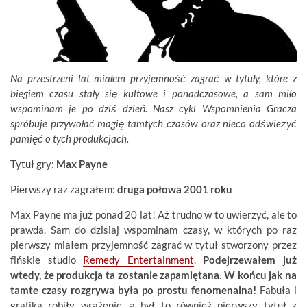
Na przestrzeni lat miałem przyjemność zagrać w tytuły, które z
biegiem czasu stały się kultowe i ponadczasowe, a sam miło
wspominam je po dziś dzień. Nasz cykl Wspomnienia Gracza
spróbuje przywołać magię tamtych czasów oraz nieco odświeżyć
pamięć o tych produkcjach.
Tytuł gry:
Max Payne
Pierwszy raz zagrałem:
druga połowa 2001 roku
Max Payne ma już ponad 20 lat! Aż trudno w to uwierzyć, ale to
prawda. Sam do dzisiaj wspominam czasy, w których po raz
pierwszy miałem przyjemność zagrać w tytuł stworzony przez
fińskie studio
Remedy Entertainment
.
Podejrzewałem już
wtedy, że produkcja ta zostanie zapamiętana. W końcu jak na
tamte czasy rozgrywa była po prostu fenomenalna!
Fabuła i
grafika robiły wrażenie, a był to również pierwszy tytuł z