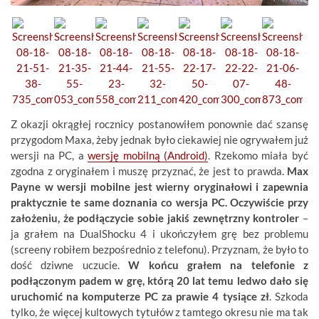
Z okazji okrągłej rocznicy postanowiłem ponownie dać szansę
przygodom Maxa, żeby jednak było ciekawiej nie ogrywałem już
wersji na PC, a
wersję mobilną (Android)
. Rzekomo miała być
zgodna z oryginałem i muszę przyznać, że jest to prawda.
Max
Payne w wersji mobilne jest wierny oryginałowi i zapewnia
praktycznie te same doznania co wersja PC. Oczywiście przy
założeniu, że podłączycie sobie jakiś zewnętrzny kontroler
–
ja grałem na DualShocku 4 i ukończyłem grę bez problemu
(screeny robiłem bezpośrednio z telefonu). Przyznam, że było to
dość dziwne uczucie.
W końcu grałem na telefonie z
podłączonym padem w grę, którą 20 lat temu ledwo dało się
uruchomić na komputerze PC za prawie 4 tysiące zł
. Szkoda
tylko, że więcej kultowych tytułów z tamtego okresu nie ma tak