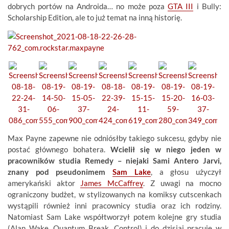
dobrych portów na Androida… no może poza
GTA III
i Bully:
Scholarship Edition, ale to już temat na inną historię.
Max Payne zapewne nie odniósłby takiego sukcesu, gdyby nie
postać głównego bohatera.
Wcielił się w niego jeden w
pracowników studia Remedy – niejaki Sami Antero Jarvi,
znany pod pseudonimem
Sam Lake
, a głosu użyczył
amerykański aktor
James McCaffrey
. Z uwagi na mocno
ograniczony budżet, w stylizowanych na komiksy cutscenkach
wystąpili również inni pracownicy studia oraz ich rodziny.
Natomiast Sam Lake współtworzył potem kolejne gry studia
(Alan Wake, Quantum Break, Control) i do dzisiaj pracuje w