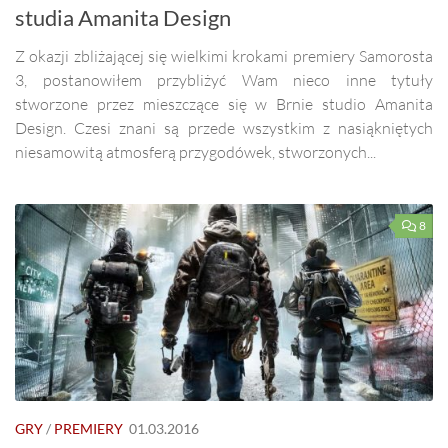
studia Amanita Design
Z okazji zbliżającej się wielkimi krokami premiery Samorosta
3, postanowiłem przybliżyć Wam nieco inne tytuły
stworzone przez mieszczące się w Brnie studio Amanita
Design. Czesi znani są przede wszystkim z nasiąkniętych
niesamowitą atmosferą przygodówek, stworzonych...
8
GRY
/
PREMIERY
01.03.2016