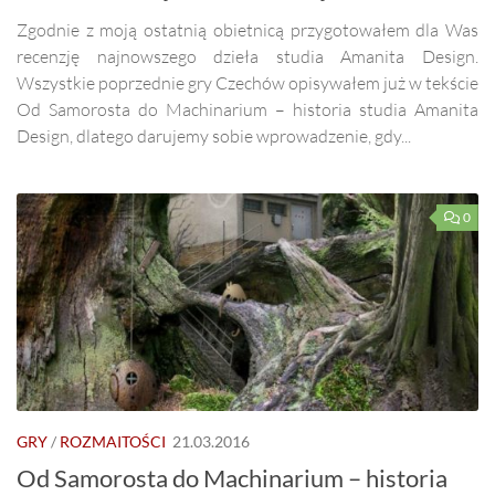
Zgodnie z moją ostatnią obietnicą przygotowałem dla Was
recenzję najnowszego dzieła studia Amanita Design.
Wszystkie poprzednie gry Czechów opisywałem już w tekście
Od Samorosta do Machinarium – historia studia Amanita
Design, dlatego darujemy sobie wprowadzenie, gdy...
0
GRY
/
ROZMAITOŚCI
21.03.2016
Od Samorosta do Machinarium – historia