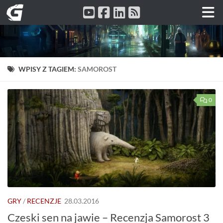
Przeskocz do treści
WPISY Z TAGIEM:
SAMOROST
0
GRY
/
RECENZJE
28.03.2016
Czeski sen na jawie – Recenzja Samorost 3