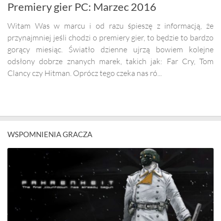
Premiery gier PC: Marzec 2016
Witam Was w marcu i od razu śpieszę z informacją, że
przynajmniej jeśli chodzi o premiery gier, to będzie to bardzo
gorący miesiąc. Światło dzienne ujrzą bowiem kolejne
odsłony dobrze znanych marek, takich jak: Far Cry, Tom
Clancy czy Hitman. Oprócz tego czeka nas ró...
WSPOMNIENIA GRACZA