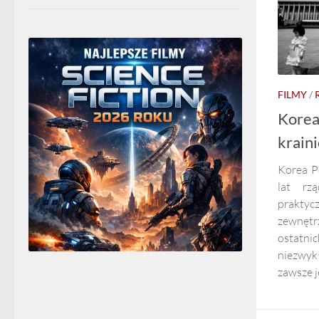
FILMY
/
Korea
krain
Korea P
lat rz
praktycz
zewnętr
ostatnic
niezwyk
zawsze j