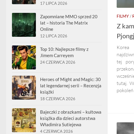
17 LIPCA 2026
FILMY
/
Zapomniane MMO sprzed 20
lat – historia The Matrix
Z kam
Online
Pjong
12 LIPCA 2026
Korea
Top 10: Najlepsze filmy z
najdziwn
Jimem Carreyem
tej por
24 CZERWCA 2026
przeko
wcześnie
Heroes of Might and Magic: 30
tutaj. 
lat legendarnej serii – Recenzja
pokoleń 
książki
18 CZERWCA 2026
Bajeczki z obrazkami – kultowa
książka dla dzieci autorstwa
Władimira Sutiejewa
4 CZERWCA 2026