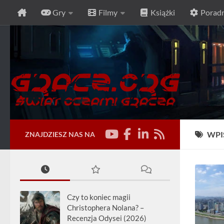
Gry
Filmy
Książki
Poradn
Przeskocz do treści
WPI
ZNAJDZIESZ NAS NA
Czy to koniec magii
Christophera Nolana? –
Recenzja Odysei (2026)