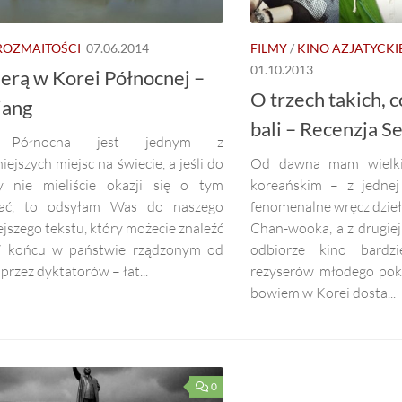
ROZMAITOŚCI
07.06.2014
FILMY
/
KINO AZJATYCKI
01.10.2013
erą w Korei Północnej –
O trzech takich, c
jang
bali – Recenzja S
 Północna jest jednym z
iejszych miejsc na świecie, a jeśli do
Od dawna mam wielki
y nie mieliście okazji się o tym
koreańskim – z jednej 
nać, to odsyłam Was do naszego
fenomenalne wręcz dzieł
jszego tekstu, który możecie znaleźć
Chan-wooka, a z drugiej
W końcu w państwie rządzonym od
odbiorze kino bardzi
przez dyktatorów – łat...
reżyserów młodego poko
bowiem w Korei dosta...
0