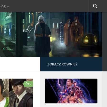
log
ZOBACZ RÓWNIEŻ
0