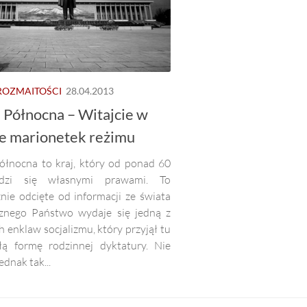
ROZMAITOŚCI
28.04.2013
 Północna – Witajcie w
ie marionetek reżimu
ółnocna to kraj, który od ponad 60
ądzi się własnymi prawami. To
nie odcięte od informacji ze świata
znego Państwo wydaje się jedną z
h enklaw socjalizmu, który przyjął tu
łą formę rodzinnej dyktatury. Nie
ednak tak...