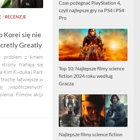
Czas pożegnać PlayStation 4,
czyli najlepsze gry na PS4 i PS4
E
/
RECENZJE
Pro
o Korei się nie
ecretly Greatly
 problem z kinem
strony trafiają się
Top 10: Najlepsze filmy science
a Kim Ki-duka i Park
fiction 2024 roku według
 trochę łatwiejsze w
Gracza
ej „współczesnych”
lenia. Filmów akcji
Najlepsze filmy science fiction