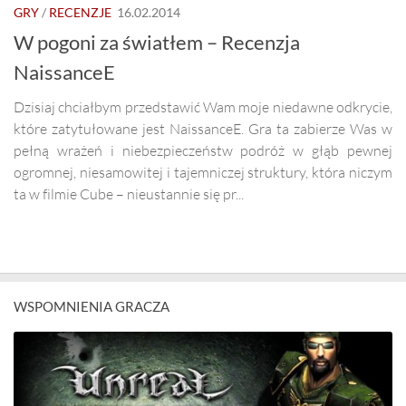
GRY
/
RECENZJE
16.02.2014
W pogoni za światłem – Recenzja
NaissanceE
Dzisiaj chciałbym przedstawić Wam moje niedawne odkrycie,
które zatytułowane jest NaissanceE. Gra ta zabierze Was w
pełną wrażeń i niebezpieczeństw podróż w głąb pewnej
ogromnej, niesamowitej i tajemniczej struktury, która niczym
ta w filmie Cube – nieustannie się pr...
WSPOMNIENIA GRACZA