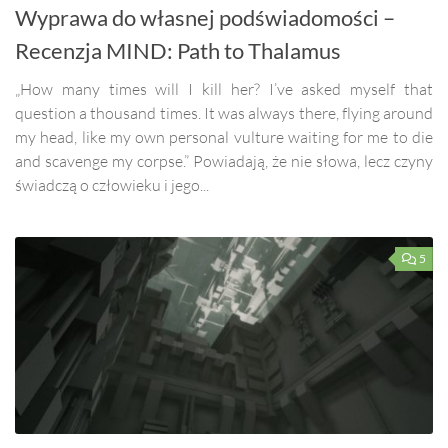
Wyprawa do własnej podświadomości –
Recenzja MIND: Path to Thalamus
„How many times will I kill her? I’ve asked myself that
question a thousand times. It was always there, flying around
my head, like my own personal vulture waiting for me to die
and scavenge my corpse.” Powiadają, że nie słowa, lecz czyny
świadczą o człowieku i jego...
5