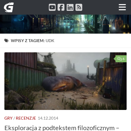
Przeskocz do treści
WPISY Z TAGIEM:
UDK
6
GRY
/
RECENZJE
14.12.2014
Eksploracja z podtekstem filozoficznym –