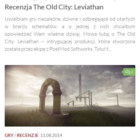
Recenzja The Old City: Leviathan
Uwielbiam gry niezależne, dziwne i odbiegające od utartych
w branży schematów, a o jednej z nich chciałbym
opowiedzieć Wam właśnie dzisiaj. Mowa tutaj o The Old
City: Leviathan – intrygującej produkcji, która stworzona
została przez ekipę z PostMod Softworks. Tytuł t...
2
GRY
/
RECENZJE
11.08.2014