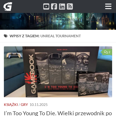
Przeskocz do treści
WPISY Z TAGIEM:
UNREAL TOURNAMENT
2
KSIĄŻKI
/
GRY
10.11.2025
I’m Too Young To Die. Wielki przewodnik po