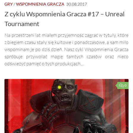
GRY
/
WSPOMNIENIA GRACZA
30.08.2017
Z cyklu Wspomnienia Gracza #17 – Unreal
Tournament
Na przestrzeni lat miałem przyjemność zagrać w tytuły, które
z biegiem czasu stały się kultowe i ponadczasowe, a sam miło
wspominam je po dziś dzień. Nasz cykl Wspomnienia Gracza
spróbuje przywołać magię tamtych czasów oraz nieco
odświeżyć pamięć o tych produkcjach....
0