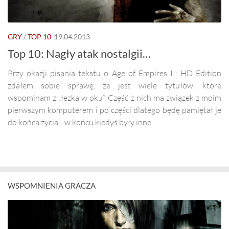
GRY
/
TOP 10
19.04.2013
Top 10: Nagły atak nostalgii…
Przy okazji pisania tekstu o Age of Empires II: HD Edition
zdałem sobie sprawę, że jest wiele tytułów, które
wspominam z „łezką w oku”. Część z nich ma związek z moim
pierwszym komputerem i po części dlatego będę pamiętał je
do końca życia... w końcu kiedyś były inne...
WSPOMNIENIA GRACZA