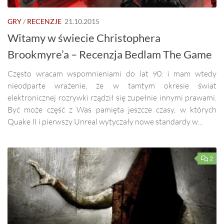
GRY
/
RECENZJE
21.10.2015
Witamy w świecie Christophera
Brookmyre’a – Recenzja Bedlam The Game
Często wracam wspomnieniami do lat 90. i mam wtedy
nieodparte wrażenie, że w tamtym okresie świat
elektronicznej rozrywki rządził się zupełnie innymi prawami.
Być może część z Was pamięta jeszcze czasy, w których
Quake II i pierwszy Unreal wytyczały nowe standardy w...
2