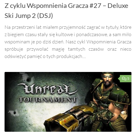
Z cyklu Wspomnienia Gracza #27 – Deluxe
Ski Jump 2 (DSJ)
Na przestrzeni lat miałem przyjemność zagrać w tytuły, które
z biegiem czasu stały się kultowe i ponadczasowe, a sam miło
wspominam je po dziś dzień. Nasz cykl Wspomnienia Gracza
spróbuje przywołać magię tamtych czasów oraz nieco
odświeżyć pamięć o tych produkcjach....
5