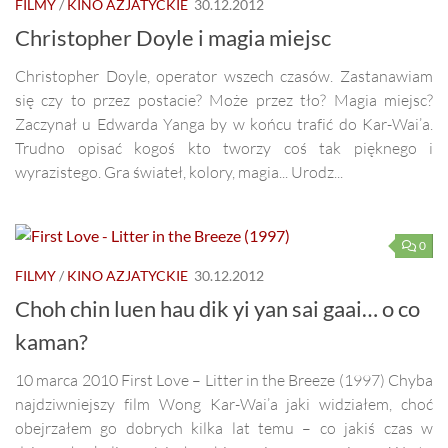
FILMY
/
KINO AZJATYCKIE
30.12.2012
Christopher Doyle i magia miejsc
Christopher Doyle, operator wszech czasów. Zastanawiam
się czy to przez postacie? Może przez tło? Magia miejsc?
Zaczynał u Edwarda Yanga by w końcu trafić do Kar-Wai’a.
Trudno opisać kogoś kto tworzy coś tak pięknego i
wyrazistego. Gra świateł, kolory, magia... Urodz...
0
FILMY
/
KINO AZJATYCKIE
30.12.2012
Choh chin luen hau dik yi yan sai gaai… o co
kaman?
10 marca 2010 First Love – Litter in the Breeze (1997) Chyba
najdziwniejszy film Wong Kar-Wai’a jaki widziałem, choć
obejrzałem go dobrych kilka lat temu – co jakiś czas w