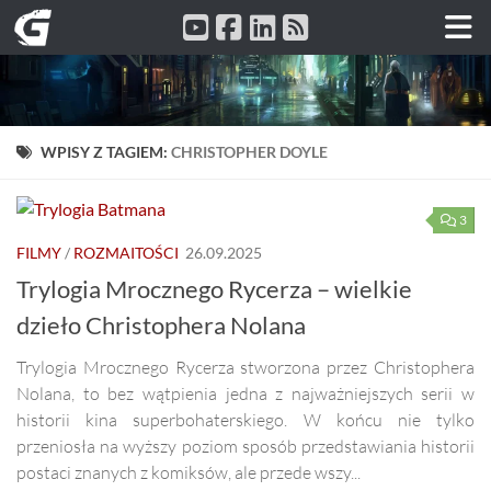
Przeskocz do treści
WPISY Z TAGIEM:
CHRISTOPHER DOYLE
3
FILMY
/
ROZMAITOŚCI
26.09.2025
Trylogia Mrocznego Rycerza – wielkie
dzieło Christophera Nolana
Trylogia Mrocznego Rycerza stworzona przez Christophera
Nolana, to bez wątpienia jedna z najważniejszych serii w
historii kina superbohaterskiego. W końcu nie tylko
przeniosła na wyższy poziom sposób przedstawiania historii
postaci znanych z komiksów, ale przede wszy...