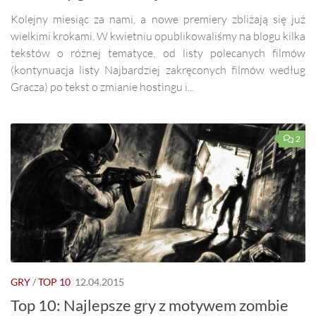
Kolejny miesiąc za nami, a nowe premiery zbliżają się już
wielkimi krokami. W kwietniu opublikowaliśmy na blogu kilka
tekstów o różnej tematyce, od listy polecanych filmów
(kontynuacja listy Najbardziej zakręconych filmów według
Gracza) po tekst o zmianie hostingu i...
2
GRY
/
TOP 10
12.04.2015
Top 10: Najlepsze gry z motywem zombie