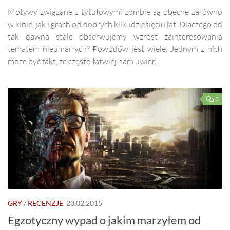
Motywy związane z tytułowymi zombie są obecne zarówno
w kinie, jak i grach od dobrych kilkudziesięciu lat. Dlaczego od
tak dawna stale obserwujemy wzrost zainteresowania
tematem nieumarłych? Powodów jest wiele. Jednym z nich
może być fakt, że często łatwiej nam uwier...
3
GRY
/
RECENZJE
23.02.2015
Egzotyczny wypad o jakim marzyłem od