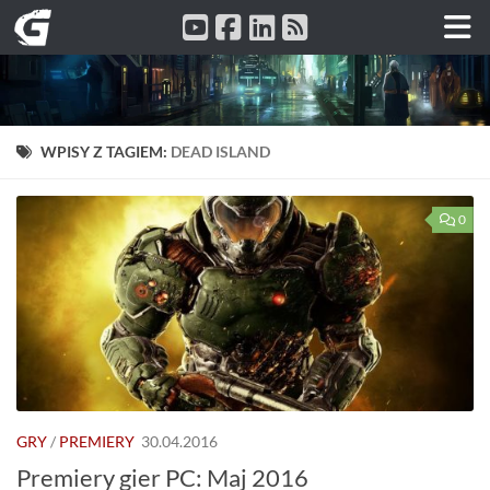
Przeskocz do treści
WPISY Z TAGIEM:
DEAD ISLAND
0
GRY
/
PREMIERY
30.04.2016
Premiery gier PC: Maj 2016