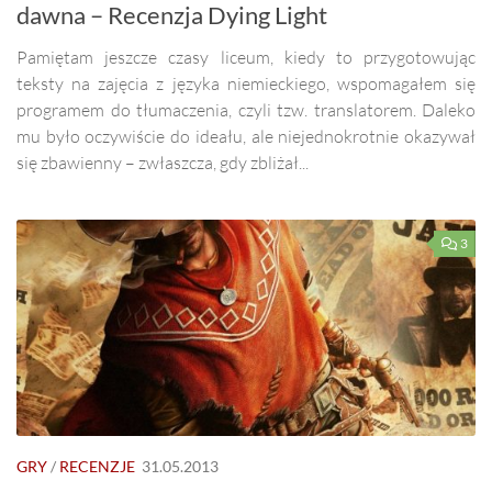
dawna – Recenzja Dying Light
Pamiętam jeszcze czasy liceum, kiedy to przygotowując
teksty na zajęcia z języka niemieckiego, wspomagałem się
programem do tłumaczenia, czyli tzw. translatorem. Daleko
mu było oczywiście do ideału, ale niejednokrotnie okazywał
się zbawienny – zwłaszcza, gdy zbliżał...
3
GRY
/
RECENZJE
31.05.2013