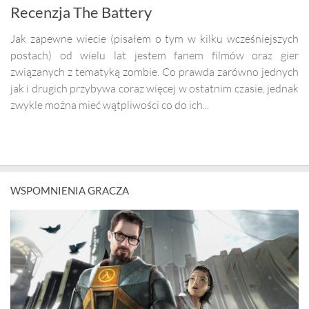
Recenzja The Battery
Jak zapewne wiecie (pisałem o tym w kilku wcześniejszych
postach) od wielu lat jestem fanem filmów oraz gier
związanych z tematyką zombie. Co prawda zarówno jednych
jak i drugich przybywa coraz więcej w ostatnim czasie, jednak
zwykle można mieć wątpliwości co do ich...
WSPOMNIENIA GRACZA