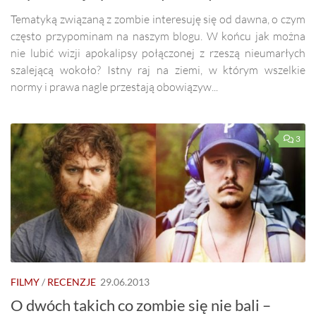
Tematyką związaną z zombie interesuję się od dawna, o czym
często przypominam na naszym blogu. W końcu jak można
nie lubić wizji apokalipsy połączonej z rzeszą nieumarłych
szalejącą wokoło? Istny raj na ziemi, w którym wszelkie
normy i prawa nagle przestają obowiązyw...
3
FILMY
/
RECENZJE
29.06.2013
O dwóch takich co zombie się nie bali –