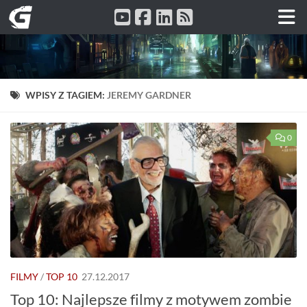
Przeskocz do treści
WPISY Z TAGIEM:
JEREMY GARDNER
0
FILMY
/
TOP 10
27.12.2017
Top 10: Najlepsze filmy z motywem zombie