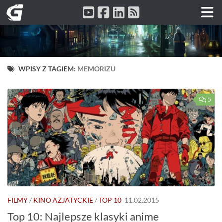
Przeskocz do treści
WPISY Z TAGIEM:
MEMORIZU
5
FILMY
/
KINO AZJATYCKIE
/
TOP 10
11.02.2015
Top 10: Najlepsze klasyki anime