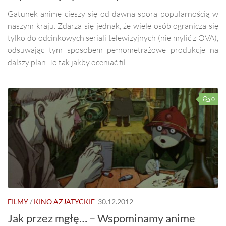
Gatunek anime cieszy się od dawna sporą popularnością w
naszym kraju. Zdarza się jednak, że wiele osób ogranicza się
tylko do odcinkowych seriali telewizyjnych (nie mylić z OVA),
odsuwając tym sposobem pełnometrażowe produkcje na
dalszy plan. To tak jakby oceniać fil...
0
FILMY
/
KINO AZJATYCKIE
30.12.2012
Jak przez mgłę… – Wspominamy anime