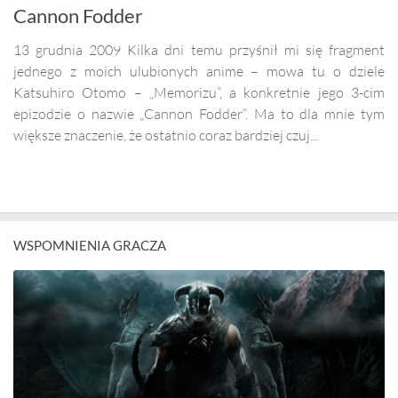
Cannon Fodder
13 grudnia 2009 Kilka dni temu przyśnił mi się fragment
jednego z moich ulubionych anime – mowa tu o dziele
Katsuhiro Otomo – „Memorizu”, a konkretnie jego 3-cim
epizodzie o nazwie „Cannon Fodder”. Ma to dla mnie tym
większe znaczenie, że ostatnio coraz bardziej czuj...
WSPOMNIENIA GRACZA