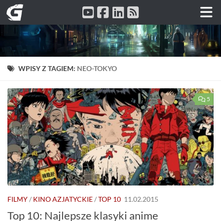
Przeskocz do treści
WPISY Z TAGIEM:
NEO-TOKYO
5
FILMY
/
KINO AZJATYCKIE
/
TOP 10
11.02.2015
Top 10: Najlepsze klasyki anime