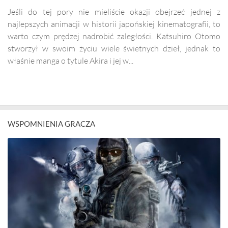
Jeśli do tej pory nie mieliście okazji obejrzeć jednej z
najlepszych animacji w historii japońskiej kinematografii, to
warto czym prędzej nadrobić zaległości. Katsuhiro Otomo
stworzył w swoim życiu wiele świetnych dzieł, jednak to
właśnie manga o tytule Akira i jej w...
WSPOMNIENIA GRACZA