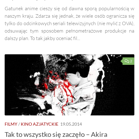
Gatunek anime cieszy się od dawna sporą popularnością w
naszym kraju. Zdarza się jednak, że wiele osób ogranicza się
tylko do odcinkowych seriali telewizyjnych (nie mylić z OVA),
odsuwając tym sposobem pełnometrażowe produkcje na
dalszy plan. To tak jakby oceniać fil...
2
FILMY
/
KINO AZJATYCKIE
19.05.2014
Tak to wszystko się zaczęło – Akira