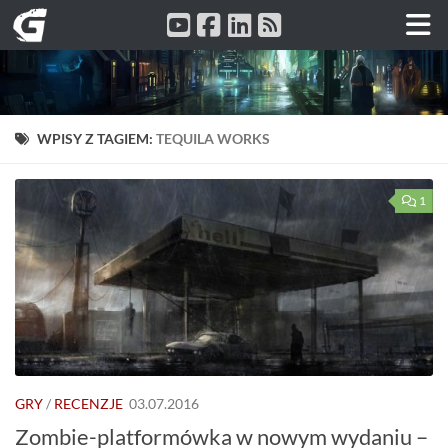
Przeskocz do treści
WPISY Z TAGIEM:
TEQUILA WORKS
1
GRY
/
RECENZJE
03.07.2016
Zombie-platformówka w nowym wydaniu –