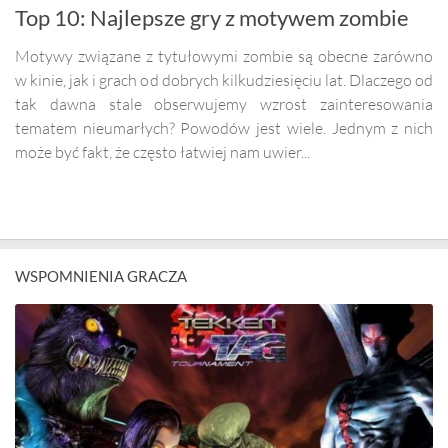
Top 10: Najlepsze gry z motywem zombie
Motywy związane z tytułowymi zombie są obecne zarówno
w kinie, jak i grach od dobrych kilkudziesięciu lat. Dlaczego od
tak dawna stale obserwujemy wzrost zainteresowania
tematem nieumarłych? Powodów jest wiele. Jednym z nich
może być fakt, że często łatwiej nam uwier...
WSPOMNIENIA GRACZA