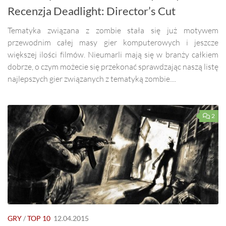
Recenzja Deadlight: Director’s Cut
Tematyka związana z zombie stała się już motywem
przewodnim całej masy gier komputerowych i jeszcze
większej ilości filmów. Nieumarli mają się w branży całkiem
dobrze, o czym możecie się przekonać sprawdzając naszą listę
najlepszych gier związanych z tematyką zombie....
2
GRY
/
TOP 10
12.04.2015