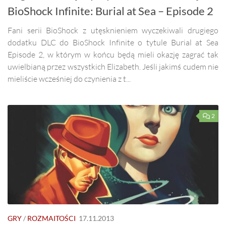
BioShock Infinite: Burial at Sea – Episode 2
Fani serii BioShock z utęsknieniem wyczekiwali drugiego
dodatku DLC do BioShock Infinite o tytule Burial at Sea
Episode 2, w którym w końcu będą mieli okazję zagrać tak
uwielbianą przez wszystkich Elizabeth. Jeśli jakimś cudem nie
mieliście wcześniej do czynienia z t...
2
GRY
/
ROZMAITOŚCI
17.11.2013