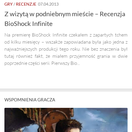
GRY
/
RECENZJE
07.04.2013
Z wizytą w podniebnym mieście – Recenzja
BioShock Infinite
Na premierę BioShock Infinite czekałem z zapartych tchem
od kilku miesięcy – wszakże zapowiadana była jako jedna z
najważniejszych produkcji tego roku. Nie bez znaczenia był
tutaj również fakt, że miałem przyjemność grania w dwie
poprzednie części serii. Pierwszy Bio...
WSPOMNIENIA GRACZA