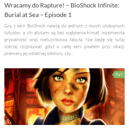
Wracamy do Rapture! – BioShock Infinite:
Burial at Sea – Episode 1
Gry z serii BioShock należą do jednych z moich ulubionych
tytułów, a ich atutami są bez wątpienia klimat, wyśmienita
grywalność oraz nietuzinkowa fabuła. Nie będę się tutaj
szerzej rozpisywał, gdyż o całej serii pisałem przy okazji
premiery jej ostatniej odsłony, czy...
7