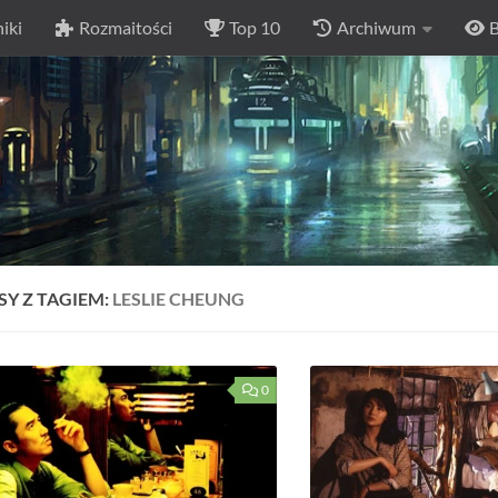
iki
Rozmaitości
Top 10
Archiwum
B
SY Z TAGIEM:
LESLIE CHEUNG
0