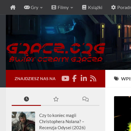
Gry
Filmy
Książki
Poradn
Przeskocz do treści
WPI
ZNAJDZIESZ NAS NA
Czy to koniec magii
Christophera Nolana? –
Recenzja Odysei (2026)