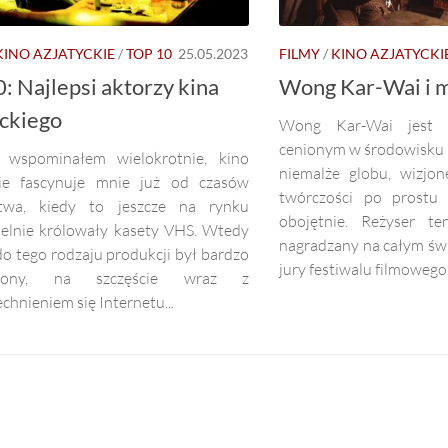
KINO AZJATYCKIE
/
TOP 10
25.05.2023
FILMY
/
KINO AZJATYCKI
: Najlepsi aktorzy kina
Wong Kar-Wai i m
yckiego
Wong Kar-Wai jest 
cenionym w środowisku 
 wspominałem wielokrotnie, kino
niemalże globu, wizjo
kie fascynuje mnie już od czasów
twórczości po prostu 
stwa, kiedy to jeszcze na rynku
obojętnie. Reżyser te
ielnie królowały kasety VHS. Wtedy
nagradzany na całym świ
o tego rodzaju produkcji był bardzo
jury festiwalu filmowego 
czony, na szczęście wraz z
hnieniem się Internetu...