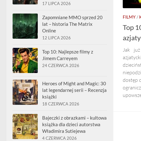
17 LIPCA 2026
FILMY
/
Zapomniane MMO sprzed 20
lat – historia The Matrix
Top 10
Online
azjat
12 LIPCA 2026
Jak już
Top 10: Najlepsze filmy z
azjatyc
Jimem Carreyem
dzieciń
24 CZERWCA 2026
niepodz
dostęp d
Heroes of Might and Magic: 30
ograni
lat legendarnej serii – Recenzja
upowszec
książki
18 CZERWCA 2026
Bajeczki z obrazkami – kultowa
książka dla dzieci autorstwa
Władimira Sutiejewa
4 CZERWCA 2026