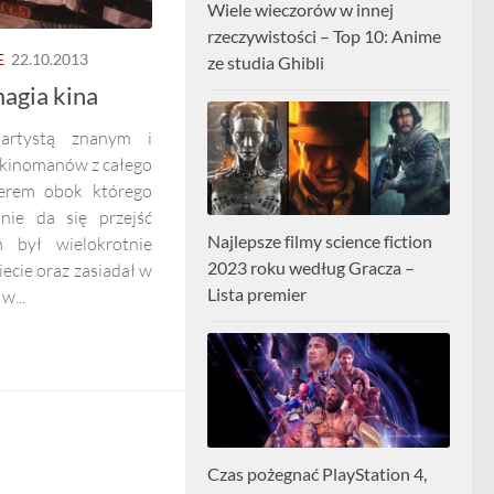
Wiele wieczorów w innej
rzeczywistości – Top 10: Anime
E
22.10.2013
ze studia Ghibli
agia kina
artystą znanym i
kinomanów z całego
nerem obok którego
nie da się przejść
Najlepsze filmy science fiction
n był wielokrotnie
2023 roku według Gracza –
ecie oraz zasiadał w
Lista premier
w...
Czas pożegnać PlayStation 4,