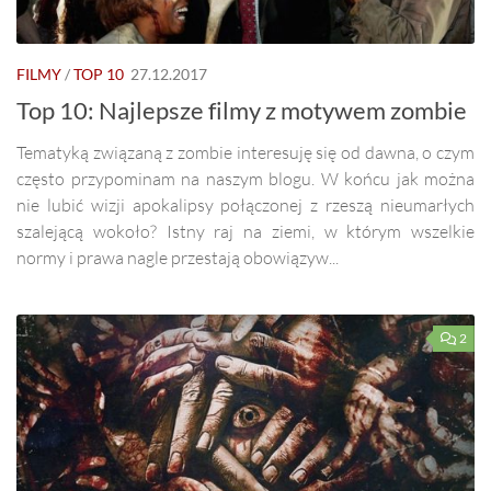
FILMY
/
TOP 10
27.12.2017
Top 10: Najlepsze filmy z motywem zombie
Tematyką związaną z zombie interesuję się od dawna, o czym
często przypominam na naszym blogu. W końcu jak można
nie lubić wizji apokalipsy połączonej z rzeszą nieumarłych
szalejącą wokoło? Istny raj na ziemi, w którym wszelkie
normy i prawa nagle przestają obowiązyw...
2