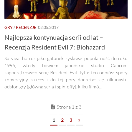
GRY
/
RECENZJE
02.05.2017
Najlepsza kontynuacja serii od lat –
Recenzja Resident Evil 7: Biohazard
Survival horror jako gatunek zyskiwał popularność do roku
1996, wtedy bowiem japońskie studio Capcom
zapoczątkowało serię Resident Evil. Tytuł ten odniósł spory
komercyjny sukces i do tej pory doczekał się kilkunastu
odsłon gry (główna seria i spin-offy), kilku filmó...
Strona 1 z 3
1
2
3
»