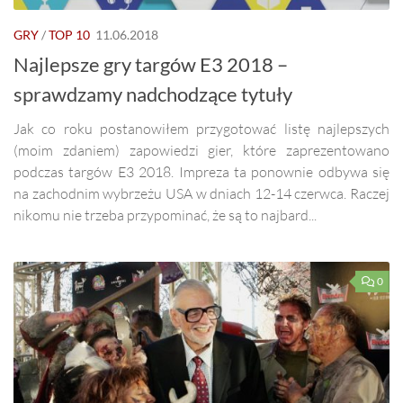
GRY
/
TOP 10
11.06.2018
Najlepsze gry targów E3 2018 –
sprawdzamy nadchodzące tytuły
Jak co roku postanowiłem przygotować listę najlepszych
(moim zdaniem) zapowiedzi gier, które zaprezentowano
podczas targów E3 2018. Impreza ta ponownie odbywa się
na zachodnim wybrzeżu USA w dniach 12-14 czerwca. Raczej
nikomu nie trzeba przypominać, że są to najbard...
0