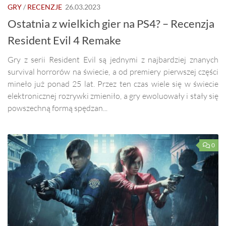
GRY
/
RECENZJE
26.03.2023
Ostatnia z wielkich gier na PS4? – Recenzja
Resident Evil 4 Remake
Gry z serii Resident Evil są jednymi z najbardziej znanych
survival horrorów na świecie, a od premiery pierwszej części
mineło już ponad 25 lat. Przez ten czas wiele się w świecie
elektronicznej rozrywki zmieniło, a gry ewoluowały i stały się
powszechną formą spędzan...
0