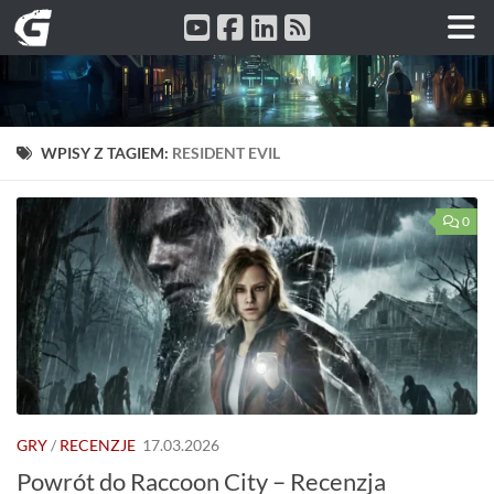
Przeskocz do treści
WPISY Z TAGIEM:
RESIDENT EVIL
0
GRY
/
RECENZJE
17.03.2026
Powrót do Raccoon City – Recenzja