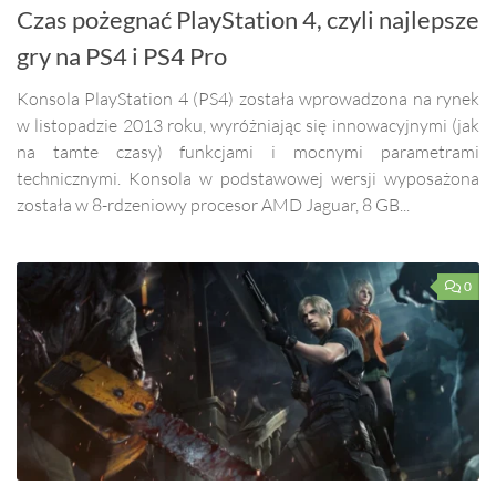
Czas pożegnać PlayStation 4, czyli najlepsze
gry na PS4 i PS4 Pro
Konsola PlayStation 4 (PS4) została wprowadzona na rynek
w listopadzie 2013 roku, wyróżniając się innowacyjnymi (jak
na tamte czasy) funkcjami i mocnymi parametrami
technicznymi. Konsola w podstawowej wersji wyposażona
została w 8-rdzeniowy procesor AMD Jaguar, 8 GB...
0