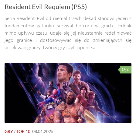
Resident Evil Requiem (PS5)
Seria Resident Evil od niemal trzech dekad stanowi jeden z
fundamentów gatunku survival horroru w grach. Jednak
mimo upływu czasu, udaje się jej nieustannie redefiniować
jego granice i dostosowywać się do zmieniających się
oczekiwań graczy. Twórcy gry, czyli japońska...
0
GRY
/
TOP 10
08.01.2025