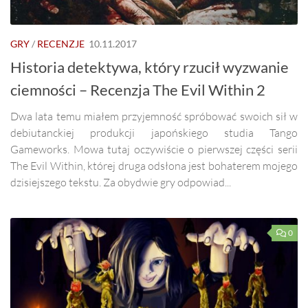
GRY
/
RECENZJE
10.11.2017
Historia detektywa, który rzucił wyzwanie
ciemności – Recenzja The Evil Within 2
Dwa lata temu miałem przyjemność spróbować swoich sił w
debiutanckiej produkcji japońskiego studia Tango
Gameworks. Mowa tutaj oczywiście o pierwszej części serii
The Evil Within, której druga odsłona jest bohaterem mojego
dzisiejszego tekstu. Za obydwie gry odpowiad...
0