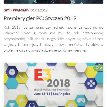
GRY
/
PREMIERY
01.01.2019
Premiery gier PC: Styczeń 2019
Rok 2018 już za nami, czy jednak można zaliczyć go do
udanych? Według mnie nie był to rok przełomowy,
przynajmniej jeśli chodzi o gry. Nie obyło się również bez
większych i mniejszych niewypałów, a mnóstwo tytułów w
ogóle nie ujrzało światła dziennego. Rynek gier nie...
2