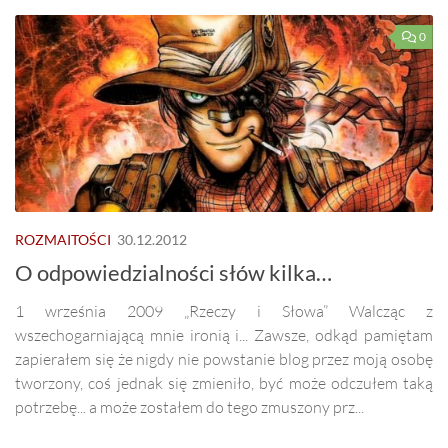
0
ROZMAITOŚCI
30.12.2012
O odpowiedzialności słów kilka…
1 września 2009 „Rzeczy i Słowa” Walcząc z
wszechogarniającą mnie ironią i... Zawsze, odkąd pamiętam
zapierałem się że nigdy nie powstanie blog przez moją osobę
tworzony, coś jednak się zmieniło, być może odczułem taką
potrzebę... a może zostałem do tego zmuszony prz...