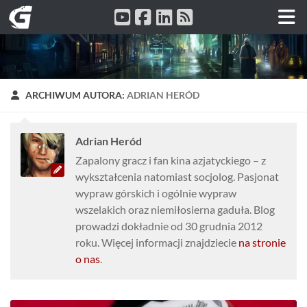
Przeskocz do treści
ARCHIWUM AUTORA:
ADRIAN HERÓD
Adrian Heród
Zapalony gracz i fan kina azjatyckiego – z
wykształcenia natomiast socjolog. Pasjonat
wypraw górskich i ogólnie wypraw
wszelakich oraz niemiłosierna gaduła. Blog
prowadzi dokładnie od 30 grudnia 2012
roku. Więcej informacji znajdziecie
na stronie
o nas
.