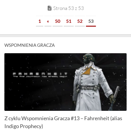
Strona 53 z 53
1
«
50
51
52
53
WSPOMNIENIA GRACZA
Z cyklu Wspomnienia Gracza #13 – Fahrenheit (alias
Indigo Prophecy)