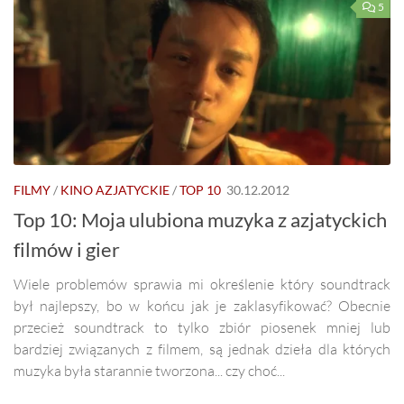
5
FILMY
/
KINO AZJATYCKIE
/
TOP 10
30.12.2012
Top 10: Moja ulubiona muzyka z azjatyckich
filmów i gier
Wiele problemów sprawia mi określenie który soundtrack
był najlepszy, bo w końcu jak je zaklasyfikować? Obecnie
przecież soundtrack to tylko zbiór piosenek mniej lub
bardziej związanych z filmem, są jednak dzieła dla których
muzyka była starannie tworzona... czy choć...