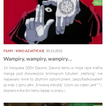
2
FILMY
/
KINO AZJATYCKIE
30.12.2012
Wampiry, wampiry, wampiry…
19 listopada 2009 Dawno, Dawno temu w moje ręce trafiła
manga pod złowieszczo brzmiącym tytułem „Hellsing”, nie
napawało mnie to zbytnim optymizmem, zaszufladkowałem
ją więc z góry jako „krwawą sieczkę” (czym po części jest^^),
dopiero kilka dni temu będąc w pracy i...