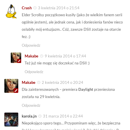
Crash
3 kwietnia 2014 o 21:54
Elder Scrollsy początkowo kusiły (jako że wielkim fanem serii
ogólnie jestem), ale jednak cena, jak i doniesienia fanów nieco
osłabiły mój entuzjazm.. Cóż, zawsze DSII zostaje na otarcie
łez. ;)
Odpowiedz
Makabe
9 kwietnia 2014 o 17:44
Też już nie mogę się doczekać na DSII :)
Odpowiedz
Makabe
2 kwietnia 2014 o 20:24
Dla zainteresowanych – premiera
Daylight
przeniesiona
została na 29 kwietnia.
Odpowiedz
karola.jn
31 marca 2014 o 22:44
Niepokojąco sporo tego… Przypominam więc, że bezpieczna