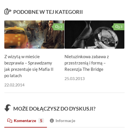
PODOBNE W TEJ KATEGORII
2
3
Z wizytą w mieście
Nietuzinkowa zabawa z
bezprawia – Sprawdzamy
przestrzenią i formą –
jak prezentuje się Mafia II
Recenzja The Bridge
po latach
25.03.2013
22.02.2014
MOŻE DOŁĄCZYSZ DO DYSKUSJI?
Komentarze
5
Informacje