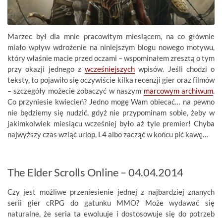
Marzec był dla mnie pracowitym miesiącem, na co głównie
miało wpływ wdrożenie na niniejszym blogu nowego motywu,
który właśnie macie przed oczami – wspominałem zresztą o tym
przy okazji jednego z
wcześniejszych
wpisów. Jeśli chodzi o
teksty, to pojawiło się oczywiście kilka recenzji gier oraz filmów
– szczegóły możecie zobaczyć w naszym
marcowym archiwum
.
Co przyniesie kwiecień? Jedno mogę Wam obiecać… na pewno
nie będziemy się nudzić, gdyż nie przypominam sobie, żeby w
jakimkolwiek miesiącu wcześniej było aż tyle premier! Chyba
najwyższy czas wziąć urlop, L4 albo zacząć w końcu pić kawę…
The Elder Scrolls Online – 04.04.2014
Czy jest możliwe przeniesienie jednej z najbardziej znanych
serii gier cRPG do gatunku MMO? Może wydawać się
naturalne, że seria ta ewoluuje i dostosowuje się do potrzeb