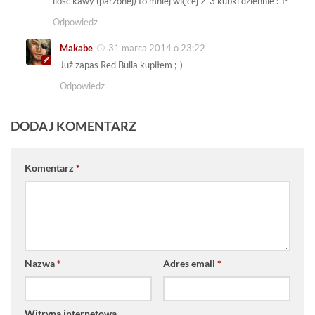
ilość kawy (parzonej) to mniej więcej 2-3 kubki dziennie :-P
Odpowiedz
Makabe
31 marca 2014 o 23:22
Już zapas Red Bulla kupiłem ;-)
Odpowiedz
DODAJ KOMENTARZ
Komentarz
*
Nazwa
*
Adres email
*
Witryna internetowa