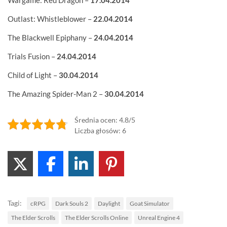
Outlast: Whistleblower –
22.04.2014
The Blackwell Epiphany –
24.04.2014
Trials Fusion –
24.04.2014
Child of Light –
30.04.2014
The Amazing Spider-Man 2 –
30.04.2014
Średnia ocen: 4.8/5
Liczba głosów: 6
Tagi:
cRPG
Dark Souls 2
Daylight
Goat Simulator
The Elder Scrolls
The Elder Scrolls Online
Unreal Engine 4