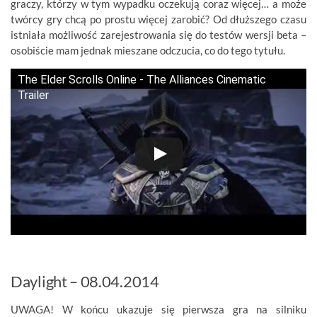
graczy, którzy w tym wypadku oczekują coraz więcej… a może
twórcy gry chcą po prostu więcej zarobić? Od dłuższego czasu
istniała możliwość zarejestrowania się do testów wersji beta –
osobiście mam jednak mieszane odczucia, co do tego tytułu.
The Elder Scrolls Online - The Alliances Cinematic
Trailer
Daylight – 08.04.2014
UWAGA! W końcu ukazuje się pierwsza gra na silniku