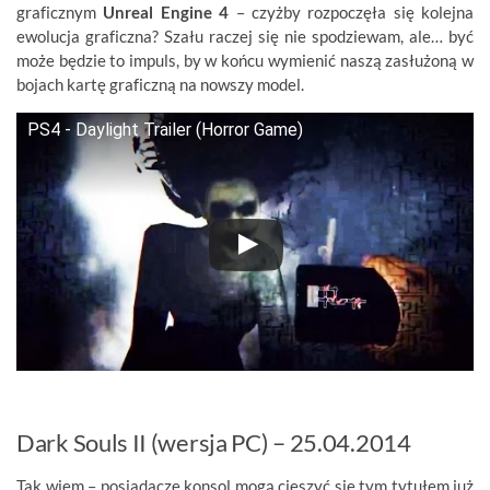
graficznym
Unreal Engine 4
–
czyżby rozpoczęła się kolejna
ewolucja graficzna? Szału raczej się nie spodziewam, ale… być
może będzie to impuls, by w końcu wymienić naszą zasłużoną w
bojach kartę graficzną na nowszy model.
PS4 - Daylight Trailer (Horror Game)
Dark Souls II (wersja PC) – 25.04.2014
Tak wiem – posiadacze konsol mogą cieszyć się tym tytułem już