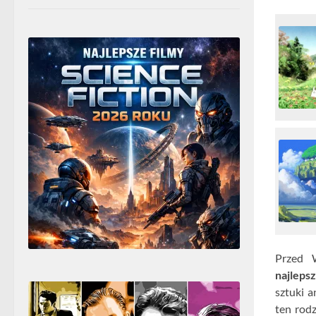
Przed W
najleps
sztuki 
ten rod