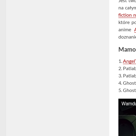
Jest tw
na cały
fiction 
które p
anime
doznani
Mamoru
1.
Angel’
2. Patla
3. Patla
4. Ghost
5. Ghost
Wamdue