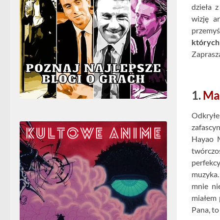
dzieła 
wizję a
przemy
których
Zaprasza
1.
Ma
Odkrył
zafascy
Hayao M
twórczo
perfekcy
muzyka.
mnie ni
miałem p
Pana, to