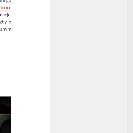
anego
cience
macje,
ażby o
cznym