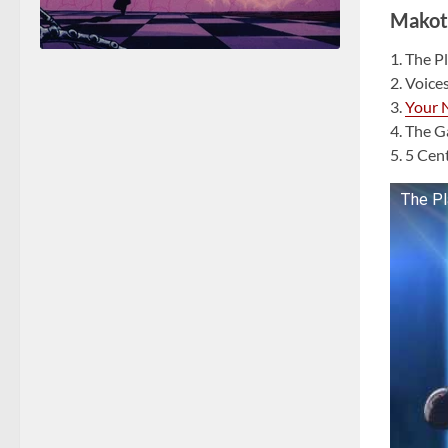
Makoto
1. The P
2. Voice
3.
Your 
4. The 
5. 5 Cen
The Pl