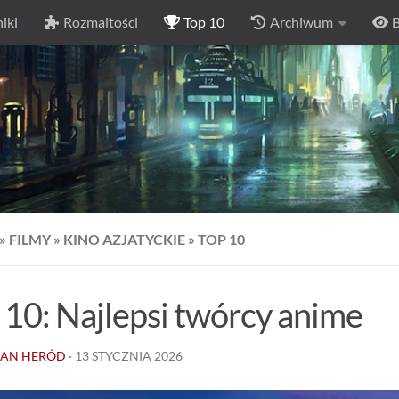
iki
Rozmaitości
Top 10
Archiwum
B
»
FILMY
»
KINO AZJATYCKIE
»
TOP 10
 10: Najlepsi twórcy anime
IAN HERÓD
·
13 STYCZNIA 2026