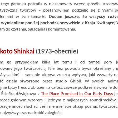
z tego gatunku potrafią w niesamowity wręcz sposób urzeczyw
rtystyczną twórców – postanowiłem podzielić się z Wami s
śleniami w tym temacie.
Dodam jeszcze, że wszyscy reżys
 wymieniłem poniżej pochodzą oczywiście z Kraju Kwitnącej 
m do czytania, oglądania i komentowania.
koto Shinkai
(1973-obecnie)
em go przypadkiem kilka lat temu i od tamtej pory j
nowany jego twórczością. Nie bez powodu bywa określany „
iyazakim” – sam nie ukrywa zresztą wpływu, jaki wywarły na
ść dzieła stworzone przez studio Ghibli. W swoich anima
jnie łączy treść z obrazem, a całość zawsze podkreśla świetnie d
 Ścieżka dźwiękowa z
The Place Promised in Our Early Days
je
edoścignionym wzorem i jednym z najlepszych soundtracków j
rzyjemność słuchać. Jeśli nie mieliście okazji poznać twórczośc
 najwyższy czas nadrobić zaległości.