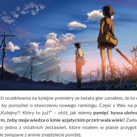
 oczekiwania na kolejne premiery ze świata gier uznałem, że to
by pomyśleć o stworzeniu nowego rankingu. Część z Was na 
„Kolejny?! Który to już?” – otóż, jak wiemy
pamięć bywa ulotna
ym, żeby moja wiedza o kinie azjatyckim przetrwała wieki
! Zwła
 to jedno z ostatnich zestawień, które miałem w planie przygo
e związane z anime znajdziecie poniżej.