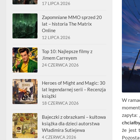
17 LIPCA 2026
Zapomniane MMO sprzed 20
lat – historia The Matrix
Online
12 LIPCA 2026
Top 10: Najlepsze filmy z
Jimem Carreyem
24 CZERWCA 2026
Heroes of Might and Magic: 30
lat legendarnej serii – Recenzja
książki
W ramach
18 CZERWCA 2026
moment 
zapyta: 
Bajeczki z obrazkami – kultowa
chciałb
książka dla dzieci autorstwa
że jest
Władimira Sutiejewa
Pozostał
4 CZERWCA 2026