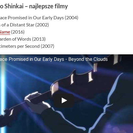
 Shinkai – najlepsze filmy
lace Promised in Our Early Days (2004)
s of a Distant Star (2002)
Name
(2016)
Garden of Words (2013)
timeters per Second (2007)
ace Promised in Our Early Days - Beyond the Clouds