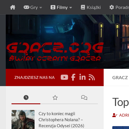
Gry
Filmy
Książki
Poradn
Przeskocz do treści
GRACZ
ZNAJDZIESZ NAS NA
Top
Czy to koniec magii
ADR
Christophera Nolana? –
Recenzja Odysei (2026)