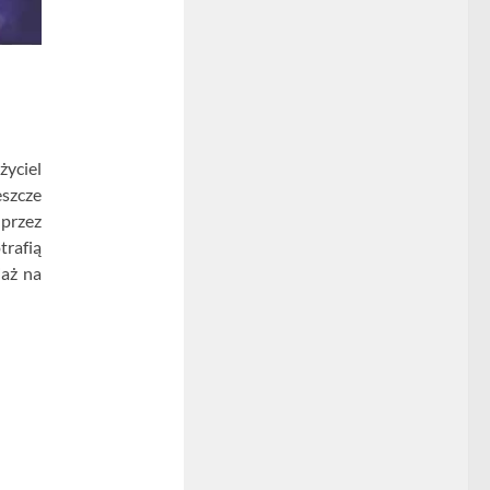
yciel
eszcze
 przez
rafią
iaż na