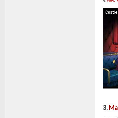
5.
Howl’
Castle
3.
Ma