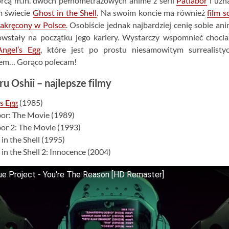
órcą m.in. dwóch pełnometrażowych anime z serii
Patlabor
i uzn
m świecie
Ghost in the Shell
. Na swoim koncie ma również
film s
nakręcony w Polsce
. Osobiście jednak najbardziej cenię sobie ani
owstały na początku jego kariery. Wystarczy wspomnieć choci
Angel’s Egg
, które jest po prostu niesamowitym surrealisty
em… Gorąco polecam!
 Oshii – najlepsze filmy
s Egg
(1985)
bor: The Movie (1989)
bor 2: The Movie (1993)
 in the Shell (1995)
 in the Shell 2: Innocence (2004)
 Project - You're The Reason [HD Remaster]