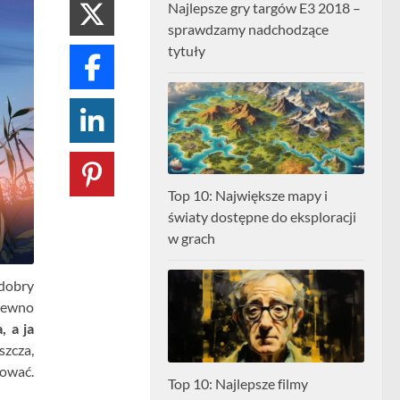
Najlepsze gry targów E3 2018 –
sprawdzamy nadchodzące
tytuły
Top 10: Największe mapy i
światy dostępne do eksploracji
w grach
 dobry
pewno
, a ja
szcza,
tować.
Top 10: Najlepsze filmy