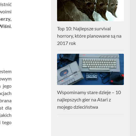
istnić
woimi
erzy,
Wiśni
.
Top 10: Najlepsze survival
horrory, które planowane są na
2017 rok
estem
nowym
 jego
Wspominamy stare dzieje – 10
cjach
najlepszych gier na Atari z
obrana
mojego dzieciństwa
st dla
akich
i tego