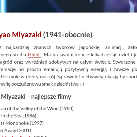
yao Miyazaki
(1941-obecnie)
 najbardziej znanych twórców japońskiej animacji, założ
rnego studia
Ghibli
. Ma na swoim koncie kilkadziesiąt dzieł i j
nagród oraz wyróżnień zdobytych na całym świecie. Stworzone
nimacje po prostu emanują pozytywną energią i zawsze pot
zić mnie w dobry nastrój. Są również niebywałą okazją by choc
hwilę poczuć znowu smak dzieciństwa ;-)
Miyazaki – najlepsze filmy
caä of the Valley of the Wind (1984)
e in the Sky (1986)
cess Mononoke (1997)
ted Away (2001)