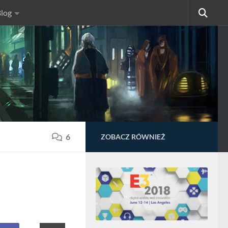
log
6
ZOBACZ RÓWNIEŻ