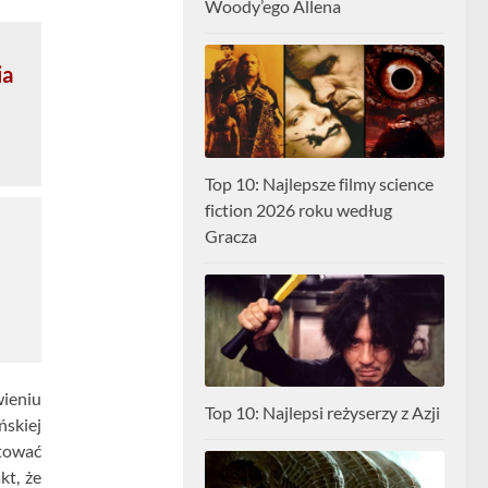
Woody’ego Allena
ia
Top 10: Najlepsze filmy science
fiction 2026 roku według
Gracza
ieniu
Top 10: Najlepsi reżyserzy z Azji
ńskiej
ktować
kt, że