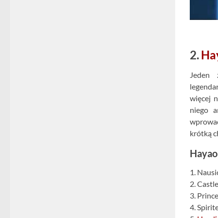
2.
Ha
Jeden z
legenda
więcej 
niego a
wprowad
krótką c
Hayao 
1. Nausi
2. Castl
3. Prin
4. Spiri