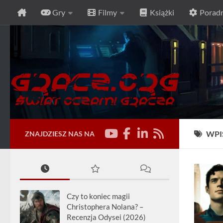
Gry
Filmy
Książki
Poradn
Przeskocz do treści
WPI
ZNAJDZIESZ NAS NA
Czy to koniec magii
Christophera Nolana? –
Recenzja Odysei (2026)