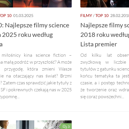
TOP 10
01.03.2025
FILMY
/
TOP 10
28.02.201
: Najlepsze filmy science
Najlepsze filmy sc
on 2025 roku według
2018 roku według
a
Lista premier
miłośnicy kina science fiction –
Od kilku lat obser
na małą podróż w przyszłość? A może
zwyżkową w liczbie 
a przygodę, która zmieni Wasze
tytułów z gatunku science
nie na otaczający nas świat? Brzmi
końcu tematyka ta jest
? Zatem czas sprawdzić jakie tytuły z
czasie, a i postęp tech
 SF i pokrewnych czekają nas w 2025
że tworzenie oraz wdra
zypomnę...
się coraz powszechni...
3