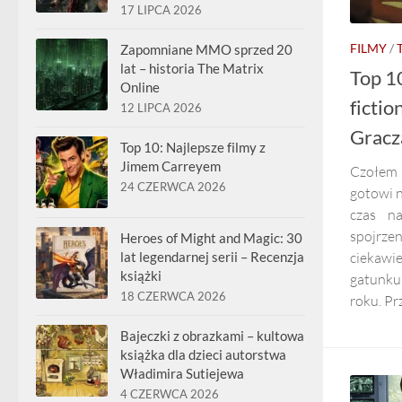
17 LIPCA 2026
FILMY
/
Zapomniane MMO sprzed 20
lat – historia The Matrix
Top 10
Online
ficti
12 LIPCA 2026
Gracz
Top 10: Najlepsze filmy z
Jimem Carreyem
Czołem 
24 CZERWCA 2026
gotowi 
czas n
spojrze
Heroes of Might and Magic: 30
ciekawie
lat legendarnej serii – Recenzja
książki
gatunku
18 CZERWCA 2026
roku. Pr
Bajeczki z obrazkami – kultowa
książka dla dzieci autorstwa
Władimira Sutiejewa
4 CZERWCA 2026