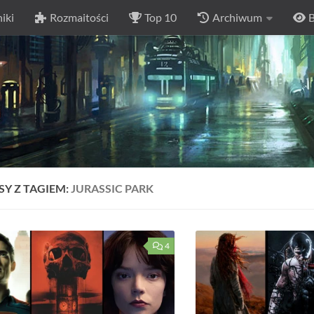
iki
Rozmaitości
Top 10
Archiwum
B
SY Z TAGIEM:
JURASSIC PARK
4