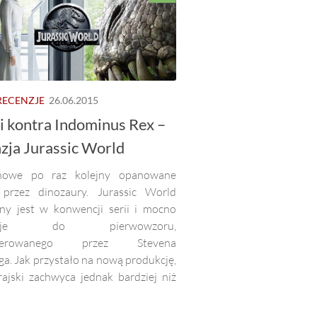
RECENZJE
26.06.2015
ki kontra Indominus Rex –
zja Jurassic World
inowe po raz kolejny opanowane
 przez dinozaury. Jurassic World
ny jest w konwencji serii i mocno
ązuje do pierwowzoru,
yserowanego przez Stevena
ga. Jak przystało na nową produkcję,
rajski zachwyca jednak bardziej niż