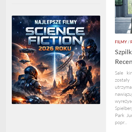
FILMY
/
Szpil
Recen
Sale k
zostały
utrzyma
nawi
wyreż
Spielber
Park Ju
popr...