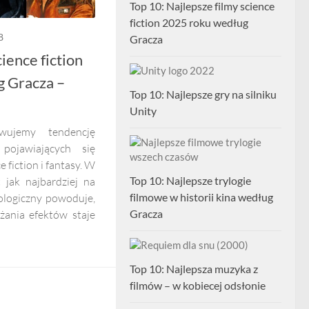
Top 10: Najlepsze filmy science
fiction 2025 roku według
8
Gracza
ience fiction
 Gracza –
Top 10: Najlepsze gry na silniku
Unity
wujemy tendencję
pojawiających się
 fiction i fantasy. W
Top 10: Najlepsze trylogie
 jak najbardziej na
filmowe w historii kina według
nologiczny powoduje,
Gracza
żania efektów staje
Top 10: Najlepsza muzyka z
filmów – w kobiecej odsłonie