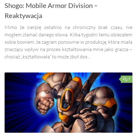
Shogo: Mobile Armor Division –
Reaktywacja
Mimo że cierpię ostatnio na chroniczny brak czasu, nie
mogłem złamać danego słowa. Kilka tygodni temu obiecałem
sobie bowiem, że zagram ponownie w produkcję, która miała
znaczący wpływ na proces kształtowania mnie jako gracza –
chociaż „kształtowała” to może zbyt dos...
7