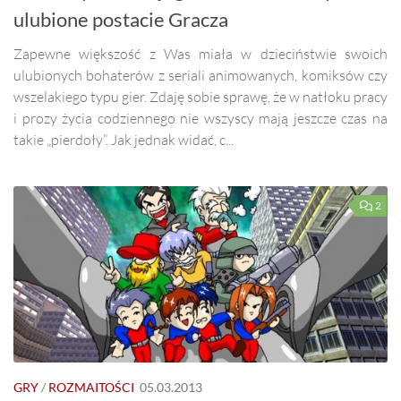
ulubione postacie Gracza
Zapewne większość z Was miała w dzieciństwie swoich
ulubionych bohaterów z seriali animowanych, komiksów czy
wszelakiego typu gier. Zdaję sobie sprawę, że w natłoku pracy
i prozy życia codziennego nie wszyscy mają jeszcze czas na
takie „pierdoły”. Jak jednak widać, c...
2
GRY
/
ROZMAITOŚCI
05.03.2013