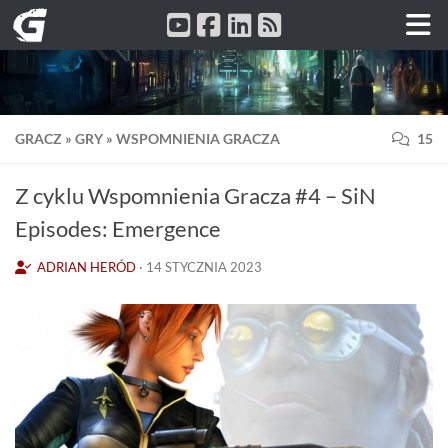
Przeskocz do treści
GRACZ
»
GRY
»
WSPOMNIENIA GRACZA
15
Z cyklu Wspomnienia Gracza #4 – SiN
Episodes: Emergence
ADRIAN HERÓD
·
14 STYCZNIA 2023