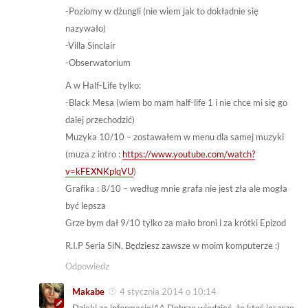
-Poziomy w dżungli (nie wiem jak to dokładnie się
nazywało)
-Villa Sinclair
-Obserwatorium
A w Half-Life tylko:
-Black Mesa (wiem bo mam half-life 1 i nie chce mi się go
dalej przechodzić)
Muzyka 10/10 – zostawałem w menu dla samej muzyki
(muza z intro :
https://www.youtube.com/watch?
v=kFEXNKplqVU
)
Grafika : 8/10 – według mnie grafa nie jest zła ale mogła
być lepsza
Grze bym dał 9/10 tylko za mało broni i za krótki Epizod
R.I.P Seria SiN, Będziesz zawsze w moim komputerze :)
Odpowiedz
Makabe
4 stycznia 2014 o 10:14