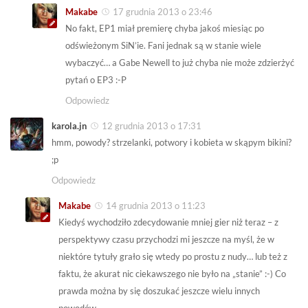
Makabe
17 grudnia 2013 o 23:46
No fakt, EP1 miał premierę chyba jakoś miesiąc po
odświeżonym SiN’ie. Fani jednak są w stanie wiele
wybaczyć… a Gabe Newell to już chyba nie może zdzierżyć
pytań o EP3 :-P
Odpowiedz
karola.jn
12 grudnia 2013 o 17:31
hmm, powody? strzelanki, potwory i kobieta w skąpym bikini?
;p
Odpowiedz
Makabe
14 grudnia 2013 o 11:23
Kiedyś wychodziło zdecydowanie mniej gier niż teraz – z
perspektywy czasu przychodzi mi jeszcze na myśl, że w
niektóre tytuły grało się wtedy po prostu z nudy… lub też z
faktu, że akurat nic ciekawszego nie było na „stanie” :-) Co
prawda można by się doszukać jeszcze wielu innych