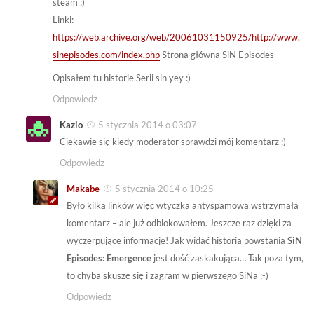
steam :)
Linki:
https://web.archive.org/web/20061031150925/http://www.
sinepisodes.com/index.php
Strona główna SiN Episodes
Opisałem tu historie Serii sin yey :)
Odpowiedz
Kazio
5 stycznia 2014 o 03:07
Ciekawie się kiedy moderator sprawdzi mój komentarz :)
Odpowiedz
Makabe
5 stycznia 2014 o 10:25
Było kilka linków więc wtyczka antyspamowa wstrzymała
komentarz – ale już odblokowałem. Jeszcze raz dzięki za
wyczerpujące informacje! Jak widać historia powstania
SiN
Episodes: Emergence
jest dość zaskakująca… Tak poza tym,
to chyba skuszę się i zagram w pierwszego SiNa ;-)
Odpowiedz