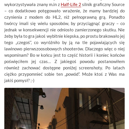
wykorzystywała znany m.in z
Half-Life 2
silnik graficzny Source
– co dodatkowo potęgowało wrażenie, że mamy bardziej do
czynienia z modem do HL2, niż pełnoprawną grą. Ponadto
twórcy imali się wielu sposobów, by przyciągnąć graczy – co
jednak w konsekwencji nie odniosło zamierzonego skutku. Nie
żeby była to gra jakoś wybitnie kiepska, po prostu brakowało jej
tego „czegoś”, co wyróżniło by ją na tle pojawiających się
lawinowo pierwszoosobowych shooterów. Dlaczego więc o niej
wspominam? Bo w końcu jest to część historii i koniec końców
poświęciłem jej czas… Z jakiegoś powodu postanowiłem
również zachować dostępne poniżej screenshoty. Po latach
ciężko przypomnieć sobie ten „powód”. Może ktoś z Was ma
jakiś pomysł? ;-)