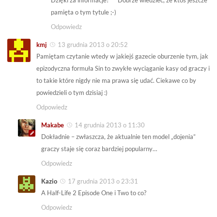
Dzięki za informacje!^^ Dobrze wiedzieć, że ktoś jeszcze
pamięta o tym tytule ;-)
Odpowiedz
kmj
13 grudnia 2013 o 20:52
Pamiętam czytanie wtedy w jakiejś gazecie oburzenie tym, jak
epizodyczna formuła Sin to zwykłe wyciąganie kasy od graczy i
to takie które nigdy nie ma prawa się udać. Ciekawe co by
powiedzieli o tym dzisiaj :)
Odpowiedz
Makabe
14 grudnia 2013 o 11:30
Dokładnie – zwłaszcza, że aktualnie ten model „dojenia”
graczy staje się coraz bardziej popularny…
Odpowiedz
Kazio
17 grudnia 2013 o 23:31
A Half-Life 2 Episode One i Two to co?
Odpowiedz