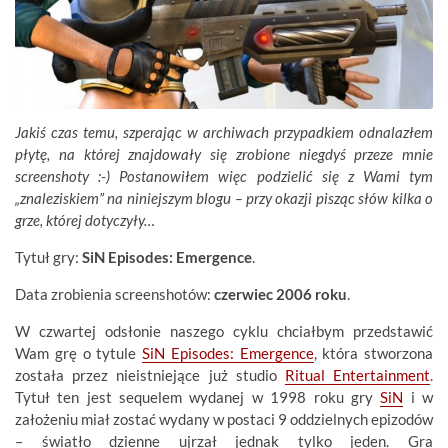
Jakiś czas temu, szperając w archiwach przypadkiem odnalazłem
płytę, na której znajdowały się zrobione niegdyś przeze mnie
screenshoty :-) Postanowiłem więc podzielić się z Wami tym
„znaleziskiem” na niniejszym blogu – przy okazji pisząc słów kilka o
grze, której dotyczyły…
Tytuł gry:
SiN Episodes: Emergence
.
Data zrobienia screenshotów:
czerwiec 2006 roku
.
W czwartej odsłonie naszego cyklu chciałbym przedstawić
Wam grę o tytule
SiN Episodes: Emergence
, która stworzona
została przez nieistniejące już studio
Ritual Entertainment
.
Tytuł ten jest sequelem wydanej w 1998 roku gry
SiN
i w
założeniu miał zostać wydany w postaci 9 oddzielnych epizodów
– światło dzienne ujrzał jednak tylko jeden. Gra