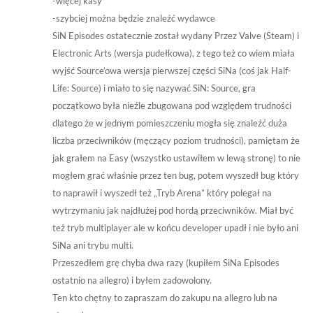
-więcej kasy
-szybciej można będzie znaleźć wydawce
SiN Episodes ostatecznie został wydany Przez Valve (Steam) i
Electronic Arts (wersja pudełkowa), z tego też co wiem miała
wyjść Source’owa wersja pierwszej części SiNa (coś jak Half-
Life: Source) i miało to się nazywać SiN: Source, gra
początkowo była nieźle zbugowana pod względem trudności
dlatego że w jednym pomieszczeniu mogła się znaleźć duża
liczba przeciwników (męczący poziom trudności), pamiętam że
jak grałem na Easy (wszystko ustawiłem w lewą stronę) to nie
mogłem grać właśnie przez ten bug, potem wyszedł bug który
to naprawił i wyszedł też „Tryb Arena” który polegał na
wytrzymaniu jak najdłużej pod hordą przeciwników. Miał być
też tryb multiplayer ale w końcu developer upadł i nie było ani
SiNa ani trybu multi.
Przeszedłem grę chyba dwa razy (kupiłem SiNa Episodes
ostatnio na allegro) i byłem zadowolony.
Ten kto chętny to zapraszam do zakupu na allegro lub na