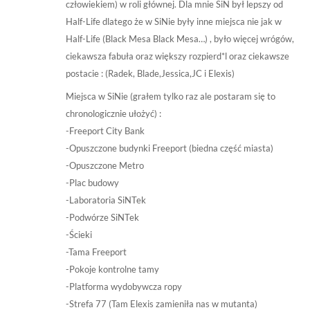
człowiekiem) w roli głównej. Dla mnie SiN był lepszy od
Half-Life dlatego że w SiNie były inne miejsca nie jak w
Half-Life (Black Mesa Black Mesa…) , było więcej wrógów,
ciekawsza fabuła oraz większy rozpierd*l oraz ciekawsze
postacie : (Radek, Blade,Jessica,JC i Elexis)
Miejsca w SiNie (grałem tylko raz ale postaram się to
chronologicznie ułożyć) :
-Freeport City Bank
-Opuszczone budynki Freeport (biedna część miasta)
-Opuszczone Metro
-Plac budowy
-Laboratoria SiNTek
-Podwórze SiNTek
-Ścieki
-Tama Freeport
-Pokoje kontrolne tamy
-Platforma wydobywcza ropy
-Strefa 77 (Tam Elexis zamieniła nas w mutanta)