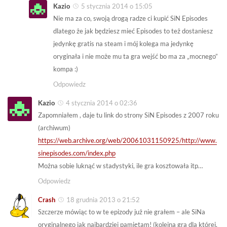
Kazio
5 stycznia 2014 o 15:05
Nie ma za co, swoją drogą radze ci kupić SiN Episodes
dlatego że jak będziesz mieć Episodes to też dostaniesz
jedynkę gratis na steam i mój kolega ma jedynkę
oryginała i nie może mu ta gra wejść bo ma za „mocnego”
kompa :)
Odpowiedz
Kazio
4 stycznia 2014 o 02:36
Zapomniałem , daje tu link do strony SiN Episodes z 2007 roku
(archiwum)
https://web.archive.org/web/20061031150925/http://www.
sinepisodes.com/index.php
Można sobie luknąć w stadystyki, ile gra kosztowała itp…
Odpowiedz
Crash
18 grudnia 2013 o 21:52
Szczerze mówiąc to w te epizody już nie grałem – ale SiNa
oryginalnego jak najbardziej pamiętam! (kolejna gra dla której,