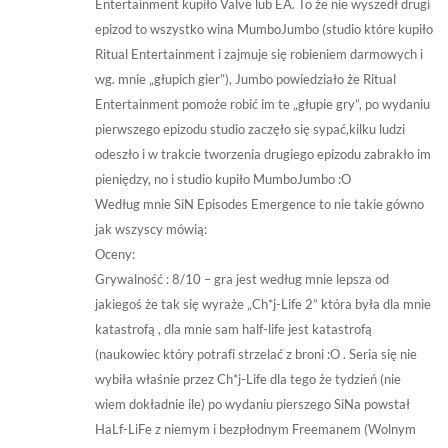
Entertainment kupiło Valve lub EA. To że nie wyszedł drugi
epizod to wszystko wina MumboJumbo (studio które kupiło
Ritual Entertainment i zajmuje się robieniem darmowych i
wg. mnie „głupich gier”), Jumbo powiedziało że Ritual
Entertainment pomoże robić im te „głupie gry”, po wydaniu
pierwszego epizodu studio zaczęło się sypać,kilku ludzi
odeszło i w trakcie tworzenia drugiego epizodu zabrakło im
pieniędzy, no i studio kupiło MumboJumbo :O
Według mnie SiN Episodes Emergence to nie takie gówno
jak wszyscy mówią:
Oceny:
Grywalność : 8/10 – gra jest według mnie lepsza od
jakiegoś że tak się wyraże „Ch*j-Life 2” która była dla mnie
katastrofą , dla mnie sam half-life jest katastrofą
(naukowiec który potrafi strzelać z broni :O . Seria się nie
wybiła właśnie przez Ch*j-Life dla tego że tydzień (nie
wiem dokładnie ile) po wydaniu pierszego SiNa powstał
HaLf-LiFe z niemym i bezpłodnym Freemanem (Wolnym