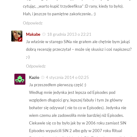
cytując, „warto kupić trzydeefiksa” :D rany, kiedy to było).
Hah, i jeszcze to pamiętne zakończenie.. :)
Odpowiedz
Makabe
18 grudnia 2013 o 22:21
Ja właśnie w starego SiNa nie grałem ale chętnie bym jakąś
dobrą recenzję przeczytał – może się skusisz i coś napiszesz?
;-)
Odpowiedz
Kazio
4 stycznia 2014 o 02:25
Ja przeszedłem pierwszą część :)
Według mnie jedynka jest lepsza od Episodes pod
względem długości gry, lepszej fabuły i tym że główny
bohater się odzywał ( nie to co w Episodes). Jedynka nie
wiem czemu ale zadowoliła mnie bardziej niż Episodes.
Ciekawie się co by było jak by w 2006 roku zamiast SiN
Episodes wypuścili SiN 2 albo gdy w 2007 roku Ritual