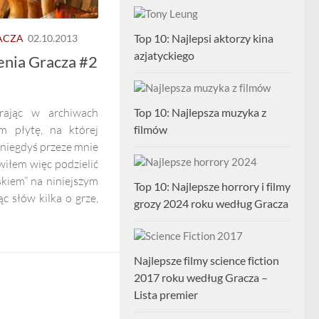
Top 10: Najlepsi aktorzy kina
ACZA
02.10.2013
azjatyckiego
nia Gracza #2
erając w archiwach
Top 10: Najlepsza muzyka z
m płytę, na której
filmów
 niegdyś przeze mnie
wiłem więc podzielić
skiem” na niniejszym
Top 10: Najlepsze horrory i filmy
ąc słów kilka o grze,
grozy 2024 roku według Gracza
Najlepsze filmy science fiction
2017 roku według Gracza –
Lista premier