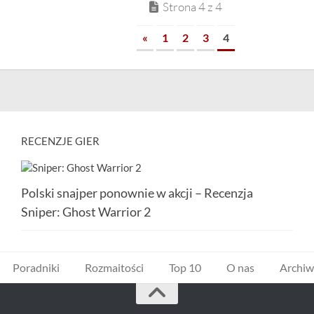
Strona 4 z 4
«
1
2
3
4
RECENZJE GIER
Polski snajper ponownie w akcji – Recenzja
Sniper: Ghost Warrior 2
Poradniki
Rozmaitości
Top 10
O nas
Archi