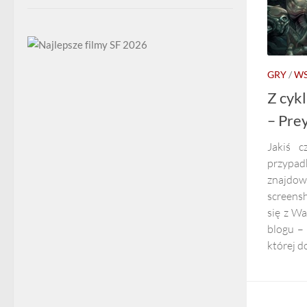
GRY
/
WS
Z cyk
– Pre
Jakiś c
przypad
znajdowa
screensh
się z Wa
blogu – 
której do