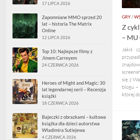
17 LIPCA 2026
GRY
/
WS
Zapomniane MMO sprzed 20
lat – historia The Matrix
Z cyk
Online
– MU 
12 LIPCA 2026
Jakiś c
Top 10: Najlepsze filmy z
przypad
Jimem Carreyem
znajdowa
24 CZERWCA 2026
screensh
się z Wa
Heroes of Might and Magic: 30
blogu – 
lat legendarnej serii – Recenzja
której do
książki
18 CZERWCA 2026
Bajeczki z obrazkami – kultowa
książka dla dzieci autorstwa
Władimira Sutiejewa
4 CZERWCA 2026