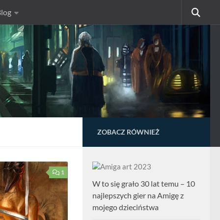
log
ZOBACZ RÓWNIEŻ
1
W to się grało 30 lat temu – 10
najlepszych gier na Amigę z
mojego dzieciństwa