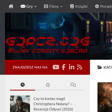
Gry
Filmy
Książki
Poradn
Przeskocz do treści
KAT
ZNAJDZIESZ NAS NA
Czy to koniec magii
Christophera Nolana? –
Recenzja Odysei (2026)