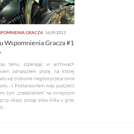
POMNIENIA GRACZA
16.09.2013
lu Wspomnienia Gracza #1
y
zas temu, szperając w archiwach
kiem odnalazłem płytę, na której
ły się zrobione niegdyś przeze mnie
oty :-) Postanowiłem więc podzielić
mi tym „znaleziskiem” na niniejszym
przy okazji pisząc słów kilka o grze,
t...