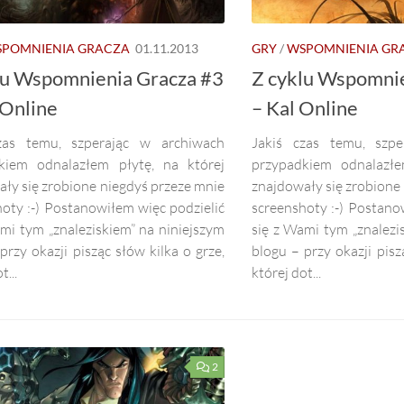
POMNIENIA GRACZA
01.11.2013
GRY
/
WSPOMNIENIA GR
lu Wspomnienia Gracza #3
Z cyklu Wspomnie
Online
– Kal Online
zas temu, szperając w archiwach
Jakiś czas temu, szp
kiem odnalazłem płytę, na której
przypadkiem odnalazłe
ły się zrobione niegdyś przeze mnie
znajdowały się zrobione
oty :-) Postanowiłem więc podzielić
screenshoty :-) Postano
mi tym „znaleziskiem” na niniejszym
się z Wami tym „znalezi
przy okazji pisząc słów kilka o grze,
blogu – przy okazji pisz
t...
której dot...
2