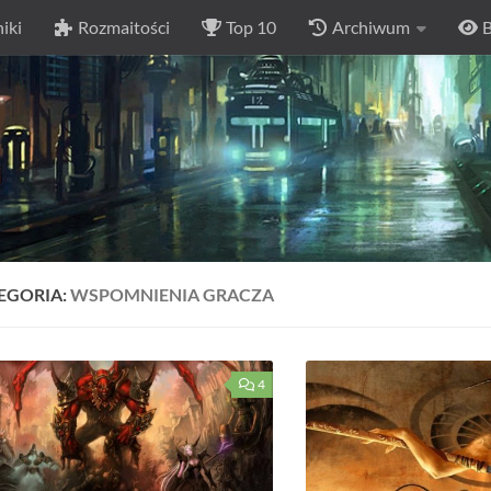
iki
Rozmaitości
Top 10
Archiwum
B
EGORIA:
WSPOMNIENIA GRACZA
4