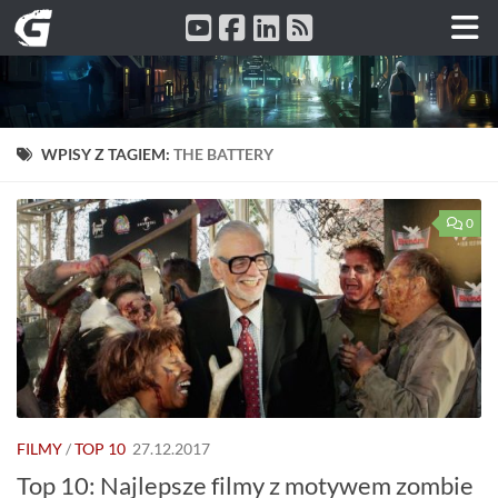
Przeskocz do treści
WPISY Z TAGIEM:
THE BATTERY
0
FILMY
/
TOP 10
27.12.2017
Top 10: Najlepsze filmy z motywem zombie