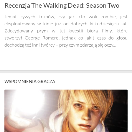
Recenzja The Walking Dead: Season Two
Temat żywych trupów, czy jak kto woli zombie, jest
eksploatowany w kinie już od dobrych kilkudziesięciu lat.
Zdecydowany prym w tej kwestii biorą filmy, które
stworzył George Romero, jednak co jakiś czas do głosu
dochodzą też inni twórcy – przy czym zdarzają się oczy...
WSPOMNIENIA GRACZA