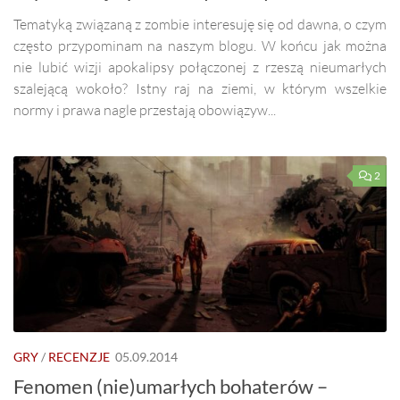
Tematyką związaną z zombie interesuję się od dawna, o czym
często przypominam na naszym blogu. W końcu jak można
nie lubić wizji apokalipsy połączonej z rzeszą nieumarłych
szalejącą wokoło? Istny raj na ziemi, w którym wszelkie
normy i prawa nagle przestają obowiązyw...
2
GRY
/
RECENZJE
05.09.2014
Fenomen (nie)umarłych bohaterów –