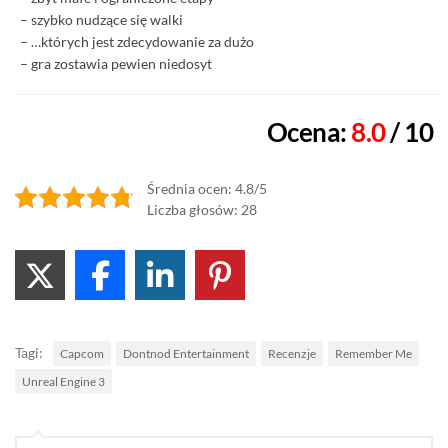
– szybko nudzące się walki
– …których jest zdecydowanie za dużo
– gra zostawia pewien niedosyt
Ocena:
8.0
/ 10
Średnia ocen: 4.8/5
Liczba głosów: 28
Tagi:
Capcom
Dontnod Entertainment
Recenzje
Remember Me
Unreal Engine 3