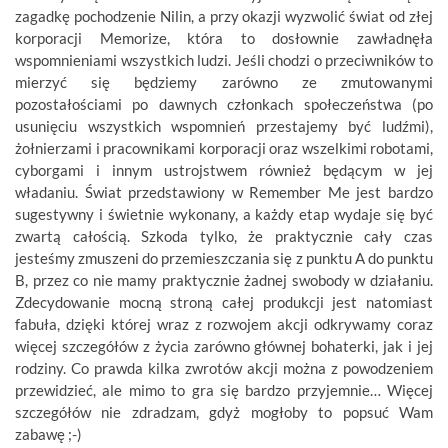
zagadkę pochodzenie Nilin, a przy okazji wyzwolić świat od złej
korporacji Memorize, która to dosłownie zawładnęła
wspomnieniami wszystkich ludzi. Jeśli chodzi o przeciwników to
mierzyć się będziemy zarówno ze zmutowanymi
pozostałościami po dawnych członkach społeczeństwa (po
usunięciu wszystkich wspomnień przestajemy być ludźmi),
żołnierzami i pracownikami korporacji oraz wszelkimi robotami,
cyborgami i innym ustrojstwem również będącym w jej
władaniu. Świat przedstawiony w Remember Me jest bardzo
sugestywny i świetnie wykonany, a każdy etap wydaje się być
zwartą całością. Szkoda tylko, że praktycznie cały czas
jesteśmy zmuszeni do przemieszczania się z punktu A do punktu
B, przez co nie mamy praktycznie żadnej swobody w działaniu.
Zdecydowanie mocną stroną całej produkcji jest natomiast
fabuła, dzięki której wraz z rozwojem akcji odkrywamy coraz
więcej szczegółów z życia zarówno głównej bohaterki, jak i jej
rodziny. Co prawda kilka zwrotów akcji można z powodzeniem
przewidzieć, ale mimo to gra się bardzo przyjemnie… Więcej
szczegółów nie zdradzam, gdyż mogłoby to popsuć Wam
zabawę ;-)