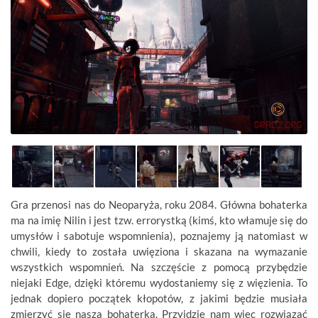
Gra przenosi nas do Neoparyża, roku 2084. Główna bohaterka
ma na imię Nilin i jest tzw. errorystką (kimś, kto włamuje się do
umysłów i sabotuje wspomnienia), poznajemy ją natomiast w
chwili, kiedy to została uwięziona i skazana na wymazanie
wszystkich wspomnień. Na szczęście z pomocą przybędzie
niejaki Edge, dzięki któremu wydostaniemy się z więzienia. To
jednak dopiero początek kłopotów, z jakimi będzie musiała
zmierzyć się nasza bohaterka. Przyjdzie nam więc rozwiązać