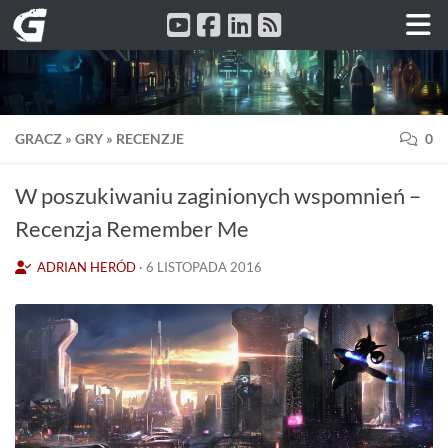
Przeskocz do treści
GRACZ
»
GRY
»
RECENZJE
0
W poszukiwaniu zaginionych wspomnień –
Recenzja Remember Me
ADRIAN HERÓD
·
6 LISTOPADA 2016