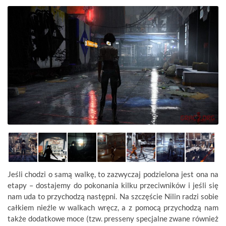
Jeśli chodzi o samą walkę, to zazwyczaj podzielona jest ona na
etapy – dostajemy do pokonania kilku przeciwników i jeśli się
nam uda to przychodzą następni. Na szczęście Nilin radzi sobie
całkiem nieźle w walkach wręcz, a z pomocą przychodzą nam
także dodatkowe moce (tzw. presseny specjalne zwane również