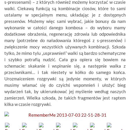
s-pressenami) – z których również możemy korzystać w czasie
walki. Ciekawą funkcją są kombinacje ciosów, które to sami
ustalamy w specjalnym menu, układając je z dostępnych
pressenów. Możemy więc sami wybrać, jakie bonusy da nam
wykonanie w całości danego kombosa – do wyboru mamy
dodatkowe obrażenia, regenerację zdrowia lub odpowiednika
many (potrzebne do naładowania któregoś z s-pressenów) i
zwiększenie mocy wszystkich używanych kombinacji. Szkoda
tylko, że mimo tylu „usprawnień” walki są bardzo schematyczne
i szybko potrafią nudzić. Cała gra opiera się bowiem na
schemacie: skakanie i wspinanie się, a następnie walka z
przeciwnikami… i tak niestety w kółko do samego końca.
Urozmaiceniem rozgrywki są jedynie momenty, w których
musimy włamać się do czyichś wspomnień i ułożyć bieg
wydarzeń tak, by ukierunkować jej myślenie według naszych
zamierzeń. Wielka szkoda, że takich fragmentów jest raptem
kilka w czasie rozgrywki.