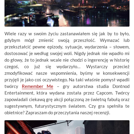
Wiele razy w swoim życiu zastanawiałem się jak by to było,
gdybym mógł zmienić swoją przeszłość. Wymazać lub
przekształcić pewne epizody, sytuacje, wydarzenia – słowem,
dostosować je według swojej woli. Nigdy jednak nie wpadło mi
do głowy, że to jednak wcale nie chodzi o ingerencję w historię
czegoś, co już się wydarzyło… Wystarczy przecież
zmodyfikować nasze wspomnienia, byśmy w konsekwencji
przyjęli je jako coś oczywistego. Na taki właśnie pomysł wpadli
twórcy
Remember Me
– gry autorstwa studia Dontnod
Entertainment, która wydana została przez Capcom. Twórcy
zapowiadali ciekawą grę akcji połączoną ze świetną fabułą oraz
sugestywnym, futurystycznym światem. Czy gra spełniła te
obietnice? Zapraszam do przeczytania naszej recenzji.