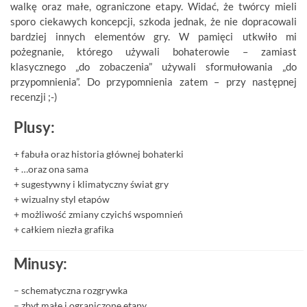
walkę oraz małe, ograniczone etapy. Widać, że twórcy mieli
sporo ciekawych koncepcji, szkoda jednak, że nie dopracowali
bardziej innych elementów gry. W pamięci utkwiło mi
pożegnanie, którego używali bohaterowie – zamiast
klasycznego „do zobaczenia” używali sformułowania „do
przypomnienia”. Do przypomnienia zatem – przy następnej
recenzji ;-)
Plusy:
+ fabuła oraz historia głównej bohaterki
+ …oraz ona sama
+ sugestywny i klimatyczny świat gry
+ wizualny styl etapów
+ możliwość zmiany czyichś wspomnień
+ całkiem niezła grafika
Minusy:
– schematyczna rozgrywka
– zbyt małe i ograniczone etapy