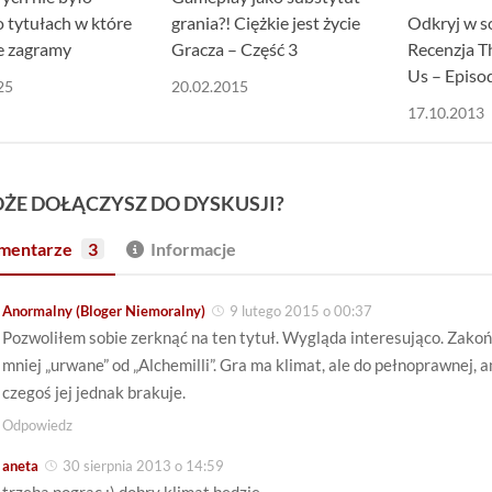
o tytułach w które
grania?! Ciężkie jest życie
Odkryj w so
e zagramy
Gracza – Część 3
Recenzja 
Us – Episod
25
20.02.2015
17.10.2013
ŻE DOŁĄCZYSZ DO DYSKUSJI?
mentarze
3
Informacje
Anormalny (Bloger Niemoralny)
9 lutego 2015 o 00:37
Pozwoliłem sobie zerknąć na ten tytuł. Wygląda interesująco. Zako
mniej „urwane” od „Alchemilli”. Gra ma klimat, ale do pełnoprawnej, 
czegoś jej jednak brakuje.
Odpowiedz
aneta
30 sierpnia 2013 o 14:59
trzeba pograc :) dobry klimat bedzie