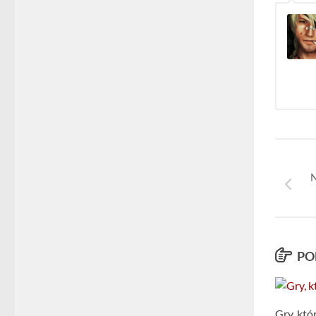
N
PO
Gry, któ