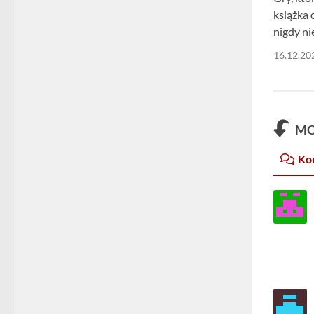
książka 
nigdy ni
16.12.20
MO
Ko