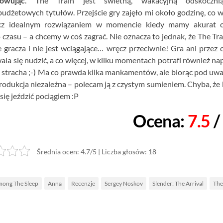
owując
. The Train jest świetną, wakacyjną odskoczn
udżetowych tytułów. Przejście gry zajęło mi około godzinę, co 
cz idealnym rozwiązaniem w momencie kiedy mamy akurat c
czasu – a chcemy w coś zagrać. Nie oznacza to jednak, że The Tra
 gracza i nie jest wciągające… wręcz przeciwnie! Gra ani przez 
ala się nudzić, a co więcej, w kilku momentach potrafi również na
 stracha ;-) Ma co prawda kilka mankamentów, ale biorąc pod uwa
produkcja niezależna – polecam ją z czystym sumieniem. Chyba, że 
się jeździć pociągiem :P
Ocena:
7.5
/
Średnia ocen: 4.7/5
|
Liczba głosów: 18
ong The Sleep
Anna
Recenzje
Sergey Noskov
Slender: The Arrival
The