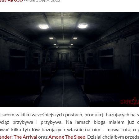
IAN HERÓD
·
4 GRUDNIA 2022
pisałem w kilku wcześniejszych postach, produkcji bazujących na s
iąż przybywa i przybywa. Na łamach bloga miałem już o
ować kilka tytułów bazujących właśnie na nim – mowa tutaj o 
ender: The Arrival
oraz
Among The Sleep
. Dzisiaj chciałbym przed