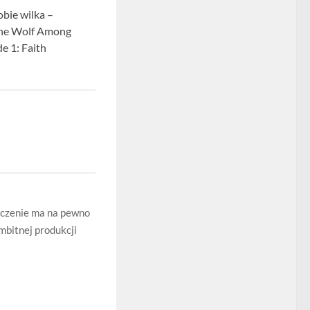
bie wilka –
The Wolf Among
e 1: Faith
ńczenie ma na pewno
ambitnej produkcji