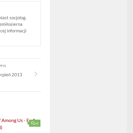
iast socjolog.
iemiłosierna
cej informacji
WPIS
erpień 2013
6