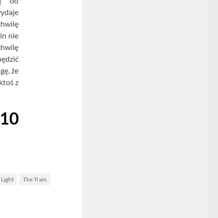
ią od
wydaje
hwilę
in nie
chwilę
pędzić
gę, że
ktoś z
 10
 Light
The Train