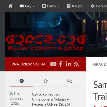
Gry
Filmy
Książki
Poradn
Przeskocz do treści
GRACZ
ZNAJDZIESZ NAS NA
Sam
Tra
Czy to koniec magii
Christophera Nolana? –
Recenzja Odysei (2026)