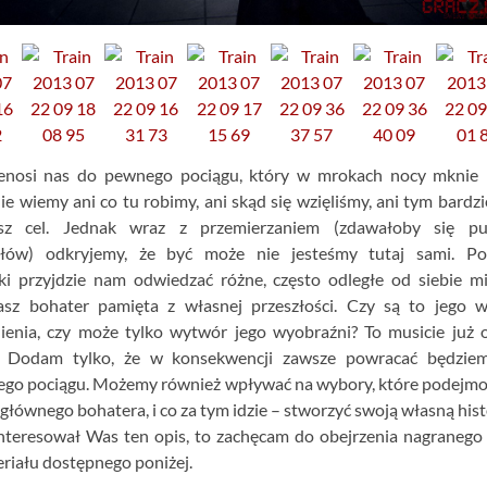
enosi nas do pewnego pociągu, który w mrokach nocy mknie 
Nie wiemy ani co tu robimy, ani skąd się wzięliśmy, ani tym bardzie
sz cel. Jednak wraz z przemierzaniem (zdawałoby się pu
ałów) odkryjemy, że być może nie jesteśmy tutaj sami. Po
ki przyjdzie nam odwiedzać różne, często odległe od siebie mi
asz bohater pamięta z własnej przeszłości. Czy są to jego w
enia, czy może tylko wytwór jego wyobraźni? To musicie już 
) Dodam tylko, że w konsekwencji zawsze powracać będzie
ego pociągu. Możemy również wpływać na wybory, które podejm
 głównego bohatera, i co za tym idzie – stworzyć swoją własną his
ainteresował Was ten opis, to zachęcam do obejrzenia nagranego
riału dostępnego poniżej.