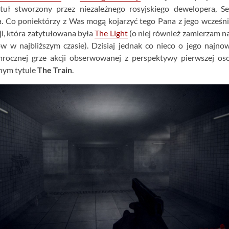
uł stworzony przez niezależnego rosyjskiego dewelopera, Se
. Co poniektórzy z Was mogą kojarzyć tego Pana z jego wcześni
i, która zatytułowana była
The Light
(o niej również zamierzam n
łów w najbliższym czasie). Dzisiaj jednak co nieco o jego najn
 mrocznej grze akcji obserwowanej z perspektywy pierwszej os
ym tytule
The Train
.