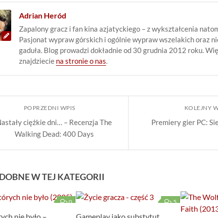
Adrian Heród
Zapalony gracz i fan kina azjatyckiego – z wykształcenia natom
Pasjonat wypraw górskich i ogólnie wypraw wszelakich oraz n
gaduła. Blog prowadzi dokładnie od 30 grudnia 2012 roku. Wię
znajdziecie
na stronie o nas
.
POPRZEDNI WPIS
KOLEJNY 
astały ciężkie dni… – Recenzja The
Premiery gier PC: Si
Walking Dead: 400 Days
DOBNE W TEJ KATEGORII
0
5
rych nie było –
Gameplay jako substytut