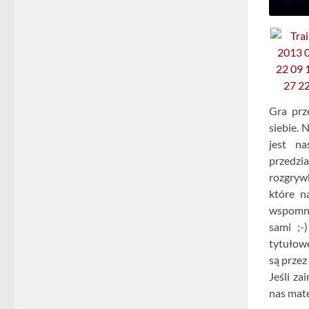
Gra prz
siebie. 
jest na
przedzi
rozgryw
które n
wspomni
sami ;-
tytułow
są przez
Jeśli z
nas mate