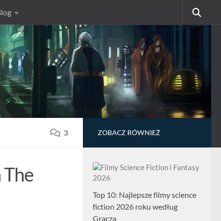
log
3
ZOBACZ RÓWNIEŻ
a The
Top 10: Najlepsze filmy science
fiction 2026 roku według
Gracza