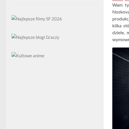
Wam tyt
Noskova
produkcj
kilka s
dziele,
wymown