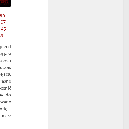
przed
j jaki
stych
dczas
ejsca,
łasne
ocenić
my do
owane
torię…
 przez