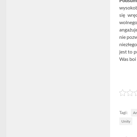
Podsum
wysokob
się wrę
wolnego 
angażuje
nie pozw
niezłego
jest to 
Was boi 
Tagi:
Am
Unity