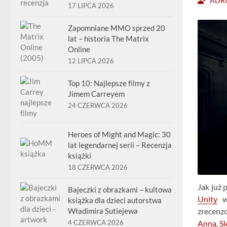
ADR
17 LIPCA 2026
Zapomniane MMO sprzed 20
lat – historia The Matrix
Online
12 LIPCA 2026
Top 10: Najlepsze filmy z
Jimem Carreyem
24 CZERWCA 2026
Heroes of Might and Magic: 30
lat legendarnej serii – Recenzja
książki
18 CZERWCA 2026
Jak już 
Bajeczki z obrazkami – kultowa
Unity
wc
książka dla dzieci autorstwa
Władimira Sutiejewa
zrecenz
4 CZERWCA 2026
Anna
,
Sl