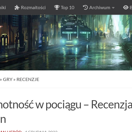
iki
Rozmaitości
Top 10
Archiwum
B
»
GRY
»
RECENZJE
otność w pociągu – Recenzj
in