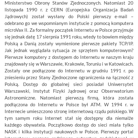
Ministerstwo Obrony Stanów Zjednoczonych. Natomiast 20
listopada 1990 r. z CERN (Europejska Organizacja Badań
Jądrowych) został wysłany do Polski pierwszy e-mail –
odebrano go we wspomnianym instytucie z pomocą komputera
microVax II. Za formalny początek Internetu w Polsce przyjmuje
się jednak datę
17 sierpnia 1991 roku
, wtedy to bowiem między
Polską a Danią zostały wymienione pierwsze pakiety TCP/IP.
Jak jednak wyglądała sytuacja ze sprzętem komputerowym?
Pierwsze komputery z dostępem do Internetu w naszym kraju
znajdowały się w Warszawie, Krakowie, Toruniu i w Katowicach.
Zostały one podłączone do Internetu w grudniu 1991 r. po
zniesieniu przez Stany Zjednoczone ograniczenia na łączność z
Polską. Dostęp do globalnej sieci posiadał Uniwersytet
Warszawski, Instytut Fizyki Jądrowej oraz Obserwatorium
Astronomiczne. Natomiast pierwszą firmą, która została
podłączona do Internetu w Polsce był ATM. W 1994 r. w
Internecie umieszczono stronę internetową rządu polskiego. W
tym samym roku Internet stał się dostępny dla niemalże
każdego obywatela. Początkowo dostęp do sieci miała tylko
NASK i kilka instytucji naukowych w Polsce. Pierwszy portal