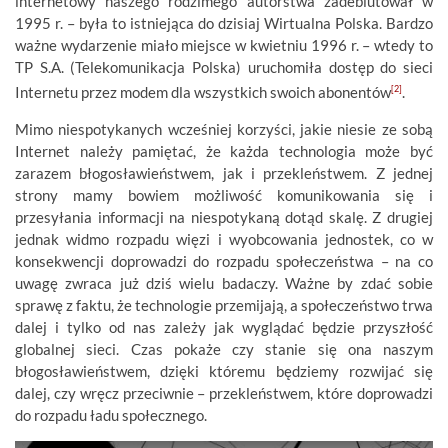
internetowy naszego rodzimego autorstwa zadebiutował w
1995 r. – była to istniejąca do dzisiaj Wirtualna Polska. Bardzo
ważne wydarzenie miało miejsce w kwietniu 1996 r. – wtedy to
TP S.A. (Telekomunikacja Polska) uruchomiła dostęp do sieci
Internetu przez modem dla wszystkich swoich abonentów
[2]
.
Mimo niespotykanych wcześniej korzyści, jakie niesie ze sobą
Internet należy pamiętać, że każda technologia może być
zarazem błogosławieństwem, jak i przekleństwem. Z jednej
strony mamy bowiem możliwość komunikowania się i
przesyłania informacji na niespotykaną dotąd skalę. Z drugiej
jednak widmo rozpadu więzi i wyobcowania jednostek, co w
konsekwencji doprowadzi do rozpadu społeczeństwa – na co
uwagę zwraca już dziś wielu badaczy. Ważne by zdać sobie
sprawę z faktu, że technologie przemijają, a społeczeństwo trwa
dalej i tylko od nas zależy jak wyglądać będzie przyszłość
globalnej sieci. Czas pokaże czy stanie się ona naszym
błogosławieństwem, dzięki któremu będziemy rozwijać się
dalej, czy wręcz przeciwnie – przekleństwem, które doprowadzi
do rozpadu ładu społecznego.