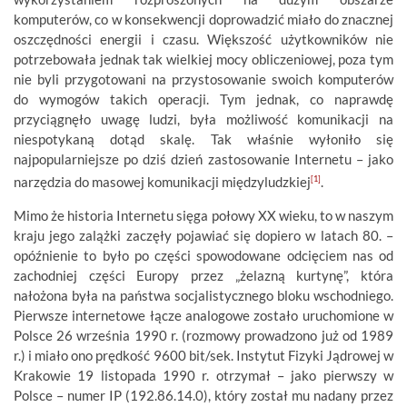
komputerów, co w konsekwencji doprowadzić miało do znacznej
oszczędności energii i czasu. Większość użytkowników nie
potrzebowała jednak tak wielkiej mocy obliczeniowej, poza tym
nie byli przygotowani na przystosowanie swoich komputerów
do wymogów takich operacji. Tym jednak, co naprawdę
przyciągnęło uwagę ludzi, była możliwość komunikacji na
niespotykaną dotąd skalę. Tak właśnie wyłoniło się
najpopularniejsze po dziś dzień zastosowanie Internetu –
jako
narzędzia do masowej komunikacji międzyludzkiej
[1]
.
Mimo że historia Internetu sięga połowy XX wieku, to w naszym
kraju jego zalążki zaczęły pojawiać się dopiero w latach 80. –
opóźnienie to było po części spowodowane odcięciem nas od
zachodniej części Europy przez „żelazną kurtynę”, która
nałożona była na państwa socjalistycznego bloku wschodniego.
Pierwsze internetowe łącze analogowe zostało uruchomione w
Polsce 26 września 1990 r. (rozmowy prowadzono już od 1989
r.) i miało ono prędkość 9600 bit/sek. Instytut Fizyki Jądrowej w
Krakowie 19 listopada 1990 r. otrzymał – jako pierwszy w
Polsce – numer IP (192.86.14.0), który został mu nadany przez