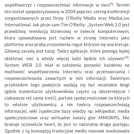
współtworzyć i rozpowszechniać informacje w sieci
[3]
. Termin
ten został spopularyzowany w 2004 poprzez szereg konferencji
zorganizowanych przez firmy O’Reilly Media oraz MediaLive
International. Jak pisze sam Tim O’Reilly: „
System Web 2.0 jest
prawdziwą rewolucją biznesową w świecie komputerowym,
która spowodowana jest ruchem w stronę Internetu jako
platformy oraz próbą zrozumienia reguł, którymi się ona kieruje.
Główną zasadą jest tutaj: Twórz aplikacje, które pomogą lepiej
okiełznać sieć a wtedy więcej ludzi będzie ich używało”
[4]
.
System WEB 2.0 miał w założeniu pozwolić każdemu na
możliwość współtworzenia Internetu oraz przetwarzania i
rozpowszechniania zawartych w nim informacji. Świetnym
przykładem tego podejścia wydają się być wszelakie blogi
(gdzie komentarze użytkowników często są obszerniejsze i
ciekawsze niż sama treść), portale społecznościowe (w których
to właśnie użytkownicy, a nie twórcy rozpowszechniają
informacje), wiki (społeczne bazy wiedzy np. wikipedia), media
społecznościowe oraz wirtualne światy gier MMORPG. Nie
brakuje oczywiście teorii, że jest to naturalna droga postępu.
Zgodnie z tą koncepcją tradycyjne media masowe ewoluowała