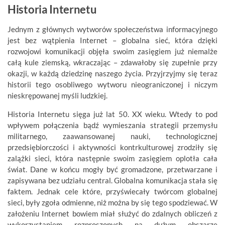
Historia Internetu
Jednym z głównych wytworów społeczeństwa informacyjnego
jest bez wątpienia Internet – globalna sieć, która dzięki
rozwojowi komunikacji objęła swoim zasięgiem już niemalże
całą kule ziemską, wkraczając – zdawałoby się zupełnie przy
okazji, w każdą dziedzinę naszego życia. Przyjrzyjmy się teraz
historii tego osobliwego wytworu nieograniczonej i niczym
nieskrępowanej myśli ludzkiej.
Historia Internetu sięga już lat 50. XX wieku. Wtedy to pod
wpływem
połączenia bądź wymieszania strategii przemysłu
militarnego, zaawansowanej nauki, technologicznej
przedsiębiorczości i aktywności kontrkulturowej
zrodziły się
zalążki sieci, która następnie swoim zasięgiem oplotła cała
świat. Dane w końcu mogły być gromadzone, przetwarzane i
zapisywana bez udziału central. Globalna komunikacja stała się
faktem. Jednak cele które, przyświecały twórcom globalnej
sieci, były zgoła odmienne, niż można by się tego spodziewać. W
założeniu Internet bowiem miał służyć do zdalnych obliczeń z
wykorzystaniem rozproszonych na dużym obszarze