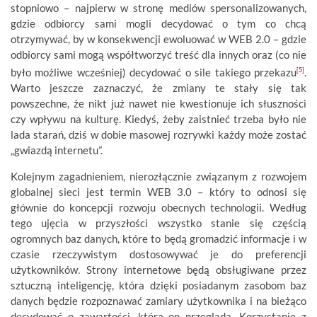
stopniowo – najpierw w stronę mediów spersonalizowanych,
gdzie odbiorcy sami mogli decydować o tym co chcą
otrzymywać, by w konsekwencji ewoluować w WEB 2.0 – gdzie
odbiorcy sami mogą współtworzyć treść dla innych oraz (co nie
było możliwe wcześniej) decydować o sile takiego przekazu
[5]
.
Warto jeszcze zaznaczyć, że zmiany te stały się tak
powszechne, że nikt już nawet nie kwestionuje ich słuszności
czy wpływu na kulturę. Kiedyś, żeby zaistnieć trzeba było nie
lada starań, dziś w dobie masowej rozrywki każdy może zostać
„gwiazdą internetu”.
Kolejnym zagadnieniem, nierozłącznie związanym z rozwojem
globalnej sieci jest termin WEB 3.0 – który to odnosi się
głównie do koncepcji rozwoju obecnych technologii. Według
tego ujęcia w przyszłości wszystko stanie się częścią
ogromnych baz danych, które to będą gromadzić informacje i w
czasie rzeczywistym dostosowywać je do preferencji
użytkowników. Strony internetowe będą obsługiwane przez
sztuczną inteligencję, która dzięki posiadanym zasobom baz
danych będzie rozpoznawać zamiary użytkownika i na bieżąco
decydować o zawartości, którą on przegląda. Korzystanie z