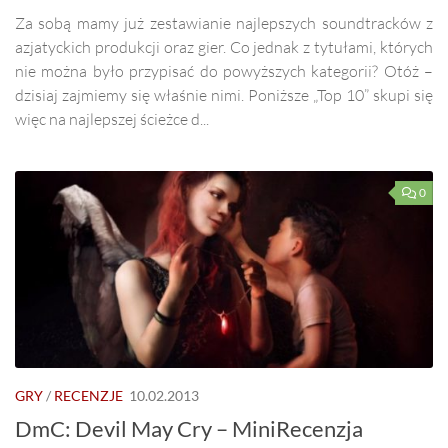
Za sobą mamy już zestawianie najlepszych soundtracków z
azjatyckich produkcji oraz gier. Co jednak z tytułami, których
nie można było przypisać do powyższych kategorii? Otóż –
dzisiaj zajmiemy się właśnie nimi. Poniższe „Top 10” skupi się
więc na najlepszej ścieżce d...
0
GRY
/
RECENZJE
10.02.2013
DmC: Devil May Cry – MiniRecenzja