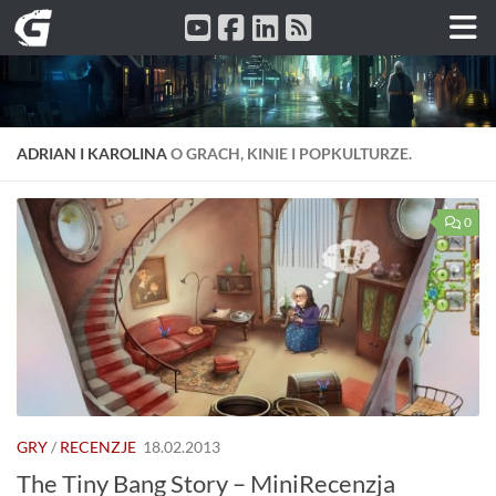
Przeskocz do treści
ADRIAN I KAROLINA
O GRACH, KINIE I POPKULTURZE.
0
GRY
/
RECENZJE
18.02.2013
The Tiny Bang Story – MiniRecenzja