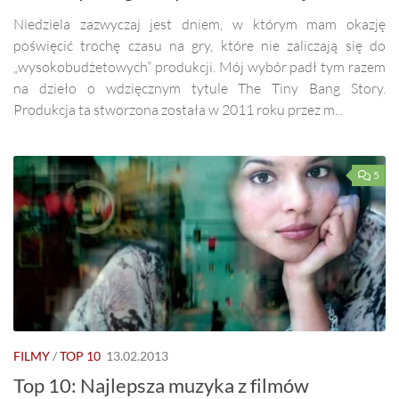
Niedziela zazwyczaj jest dniem, w którym mam okazję
poświęcić trochę czasu na gry, które nie zaliczają się do
„wysokobudżetowych” produkcji. Mój wybór padł tym razem
na dzieło o wdzięcznym tytule The Tiny Bang Story.
Produkcja ta stworzona została w 2011 roku przez m...
5
FILMY
/
TOP 10
13.02.2013
Top 10: Najlepsza muzyka z filmów