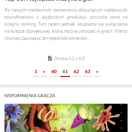
Po naszym niedawnym zestawieniu dotyczącym najlepszych
soundtracków z azjatyckich produkcji, przyszła pora na
kolejny ranking. Tym razem jednak, skupiamy się wyłączenie
na ścieżce dźwiękowej, którą można usłyszeć w grach. Warto
również zauważyć że niejednokrotnie dor...
Strona 61 z 63
1
«
60
61
62
63
»
WSPOMNIENIA GRACZA