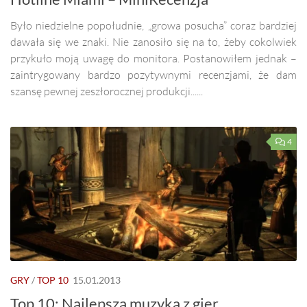
Było niedzielne popołudnie, „growa posucha” coraz bardziej
dawała się we znaki. Nie zanosiło się na to, żeby cokolwiek
przykuło moją uwagę do monitora. Postanowiłem jednak –
zaintrygowany bardzo pozytywnymi recenzjami, że dam
szansę pewnej zeszłorocznej produkcji......
4
GRY
/
TOP 10
15.01.2013
Top 10: Najlepsza muzyka z gier