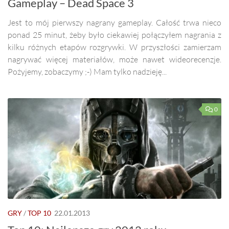
Gameplay – Dead Space 3
Jest to mój pierwszy nagrany gameplay. Całość trwa nieco
ponad 25 minut, żeby było ciekawiej połączyłem nagrania z
kilku różnych etapów rozgrywki. W przyszłości zamierzam
nagrywać więcej materiałów, może nawet wideorecenzje.
Pożyjemy, zobaczymy ;-) Mam tylko nadzieję...
0
GRY
/
TOP 10
22.01.2013