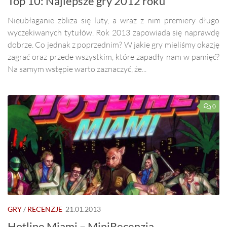
Top 10: Najlepsze gry 2012 roku
Nieubłaganie zbliża się luty, a wraz z nim premiery długo
wyczekiwanych tytułów. Rok 2013 zapowiada się naprawdę
dobrze. Co jednak z poprzednim? W jakie gry mieliśmy okazję
zagrać oraz przede wszystkim, które zapadły nam w pamięć?
Na samym wstępie warto zaznaczyć, że...
0
GRY
/
RECENZJE
21.01.2013
Hotline Miami – MiniRecenzja