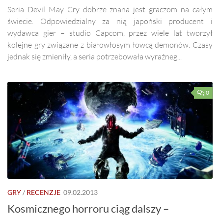
Seria Devil May Cry dobrze znana jest graczom na całym
świecie. Odpowiedzialny za nią japoński producent i
wydawca gier – studio Capcom, przez wiele lat tworzył
kolejne gry związane z białowłosym łowcą demonów. Czasy
jednak się zmieniły, a seria potrzebowała wyraźneg...
0
GRY
/
RECENZJE
09.02.2013
Kosmicznego horroru ciąg dalszy –