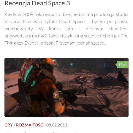
Recenzja Dead Space 3
Kiedy w 2008 roku światło dzienne ujrzała produkcja studia
Visceral Games o tytule Dead Space – byłem po prostu
wniebowzięty. W końcu gra z mocnym klimatem,
przywodząca na myśl takie klasyki kina science fiction jak The
Thing czy Event Horizon. Przyznam jednak szczer...
0
GRY
/
ROZMAITOŚCI
08.02.2013