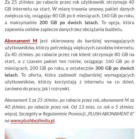
Za 25 zł/mies. po rabacie przez rok użytkownik otrzymuje 40
GB internetu na start. W miarę trwania umowy, pakiet danych
zwiększa się, osiągając 80 GB po 6 miesiącach, 160 GB po roku,
a maksymalnie
200 GB po dwóch latach
. To opcja, która
zapewnia solidne zaplecze danych bez obciążania budżetu.
Abonament M
jest skierowany do bardziej wymagających
użytkowników, którzy potrzebują większych zasobów internetu.
Za 40 zł/mies. po rabacie przez rok klient otrzymuje 80 GB na
start, a z czasem pakiet ten rośnie, osiągając 160 GB po 6
miesiącach, 200 GB po roku, a ostatecznie
300 GB po dwóch
latach
. To oferta, która zadowoli najbardziej wymagających
użytkowników, którzy korzystają z internetu na co dzień,
zarówno do pracy, jak i rozrywki.
Abonament S za 25 zł/mies. po rabacie przez rok, abonament M za
40 zł/mies. po rabacie przez rok. Od 13 mies. co rok o 5 zł/mies.
więcej. Szczegóły w Regulaminie Promocji „PLUSH ABONAMENT 8”
na
www.plushbezlimitu.pl
.