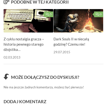
PODOBNE W TEJ KATEGORII
5
0
Dark Souls II w niecałą
Z cyklu nostalgia gracza –
godzinę? Czemu nie!
historia pewnego starego
dżojstika…
29.07.2015
02.03.2013
MOŻE DOŁĄCZYSZ DO DYSKUSJI?
Nie ma jeszcze żadnych komentarzy, możesz być pierwszy!
DODAJ KOMENTARZ