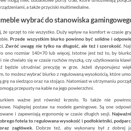
rządzeniami, a także przyciski multimedialne.
e meble wybrać do stanowiska gamingoweg
, że sprzęt to nie wszystko. Duży wpływ na komfort w czasie gr
eble.
Przede wszystkim biurko powinno być solidne i odpowie
ci. Zwróć uwagę nie tylko na długość, ale też i szerokość
. Naj
o ono rozmiar 140×70 lub więcej. Istotne jest też to, by biurk
 i nie chwiało się w czasie ruchów myszką, czy użytkowania klawi
ż będzie utrudniać precyzję w grze. Jeżeli dysponujesz wię
m, to możesz wybrać biurko z regulowaną wysokością, które umo
 grę na siedząco oraz na stojąco. Natomiast w utrzymaniu porzą
omogą przepusty na kable na jego powierzchni.
urkiem ważne jest również krzesło. To także nie powinn
kowe. Najlepiej postaw na modele gamingowe. Są one odpowi
lowane i zapewniają ergonomię w czasie długich sesji.
Najważni
obrego fotela to regulowana wysokość i podłokietniki, podparc
 oraz zagłówek
. Dobrze też, aby wykonany był z dobrej ja