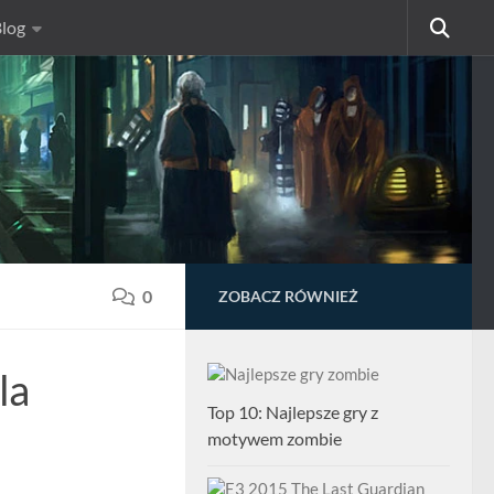
log
0
ZOBACZ RÓWNIEŻ
la
Top 10: Najlepsze gry z
motywem zombie