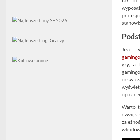
tak, to
wyposaż
profesj
stanowis
Podst
Jeżeli 
gaming
gry,
a ta
gamingo
odśwież
wyświetl
opóźnien
Warto t
dźwięk
zależno
wbudowa