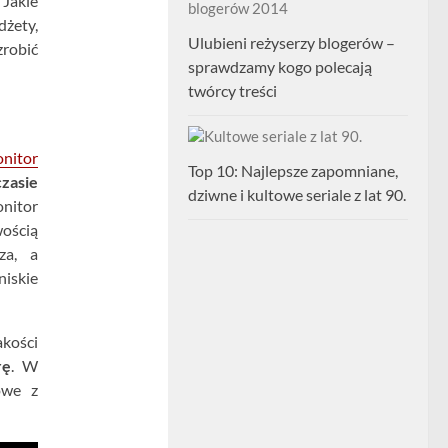
Jakie
dżety,
Ulubieni reżyserzy blogerów –
robić
sprawdzamy kogo polecają
twórcy treści
nitor
Top 10: Najlepsze zapomniane,
zasie
dziwne i kultowe seriale z lat 90.
nitor
ością
za, a
niskie
akości
rę
. W
owe z