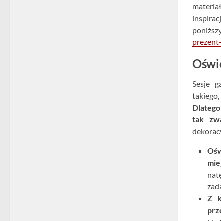
materia
inspira
poniżs
prezent-
Oświe
Sesje g
takiego,
Dlatego
tak zw
dekoracy
Ośw
mie
natę
zad
Z k
prz