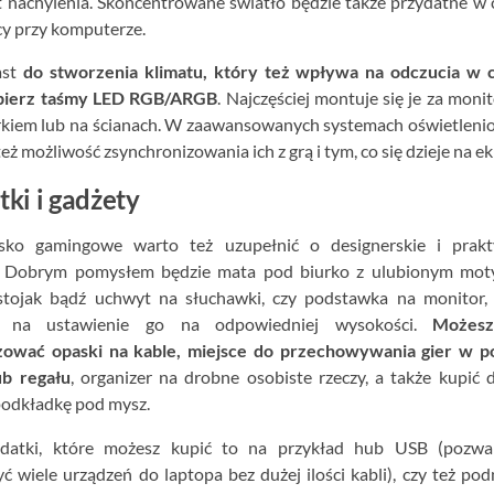
ąt nachylenia. Skoncentrowane światło będzie także przydatne w 
cy przy komputerze.
ast
do stworzenia klimatu, który też wpływa na odczucia w c
bierz taśmy LED RGB/ARGB
. Najczęściej montuje się je za moni
rkiem lub na ścianach. W zaawansowanych systemach oświetlen
 też możliwość zsynchronizowania ich z grą i tym, co się dzieje na ek
ki i gadżety
sko gamingowe warto też uzupełnić o designerskie i prakt
. Dobrym pomysłem będzie mata pod biurko z ulubionym mo
 stojak bądź uchwyt na słuchawki, czy podstawka na monitor,
i na ustawienie go na odpowiedniej wysokości.
Możes
zować opaski na kable, miejsce do przechowywania gier w po
ub regału
, organizer na drobne osobiste rzeczy, a także kupić 
podkładkę pod mysz.
datki, które możesz kupić to na przykład hub USB (pozwal
ć wiele urządzeń do laptopa bez dużej ilości kabli), czy też po