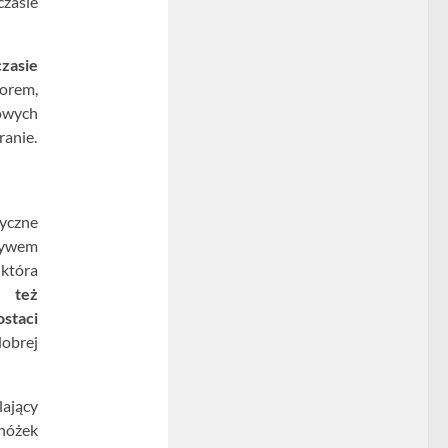
czasie
zasie
torem,
iowych
ranie.
yczne
tywem
 która
z też
staci
dobrej
ający
dnóżek