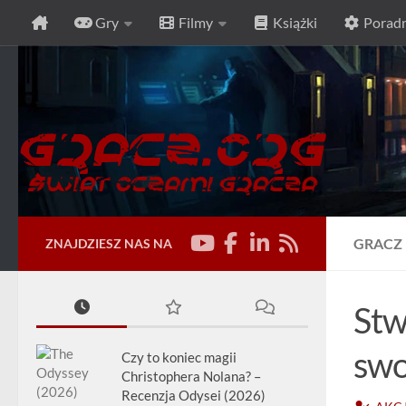
Gry
Filmy
Książki
Poradn
Przeskocz do treści
GRACZ
ZNAJDZIESZ NAS NA
Stw
swo
Czy to koniec magii
Christophera Nolana? –
Recenzja Odysei (2026)