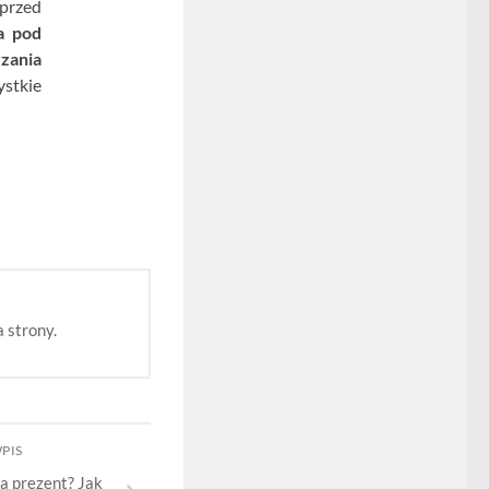
przed
a pod
zania
ystkie
 strony.
WPIS
 prezent? Jak