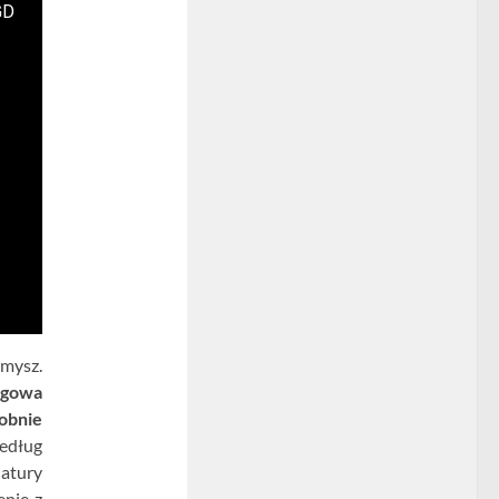
GD
 mysz.
ngowa
obnie
według
iatury
nie z