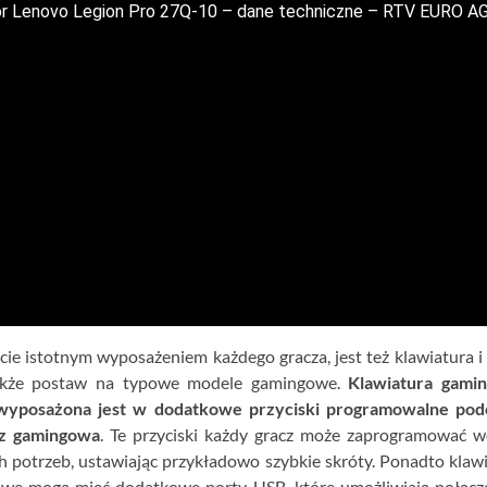
r Lenovo Legion Pro 27Q-10 – dane techniczne – RTV EURO A
ie istotnym wyposażeniem każdego gracza, jest też klawiatura i
akże postaw na typowe modele gamingowe.
Klawiatura gami
wyposażona jest w dodatkowe przyciski programowalne pod
sz gamingowa
. Te przyciski każdy gracz może zaprogramować 
h potrzeb, ustawiając przykładowo szybkie skróty. Ponadto klaw
we mogą mieć dodatkowe porty USB, które umożliwiają połącze