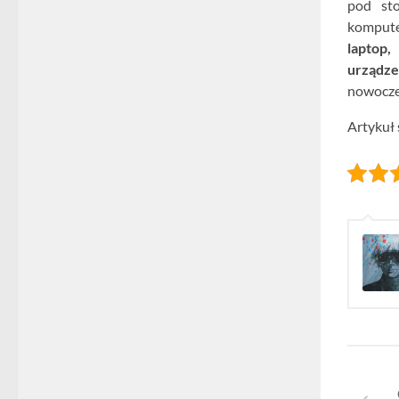
pod sto
kompute
laptop
urządze
nowoczes
Artykuł