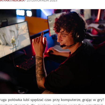
JA PARTNERSKA
·
25 LISTOPADA 2025
ruga połówka lubi spędzać czas przy komputerze, grając w gry? 