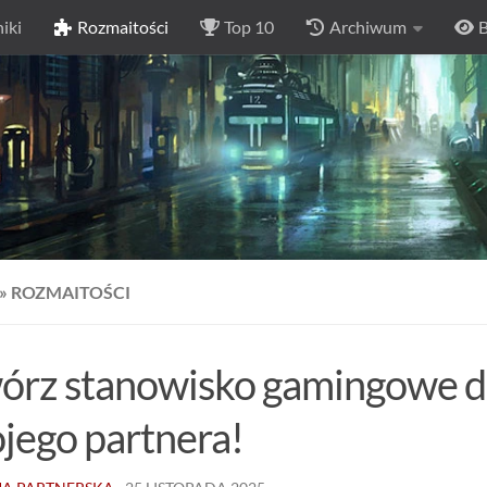
iki
Rozmaitości
Top 10
Archiwum
B
»
ROZMAITOŚCI
órz stanowisko gamingowe d
jego partnera!