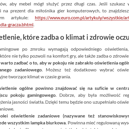
łów, aby mebel mógł służyć przez długi czas. Jeśli szukasz 
cji na prezent dla miłośnika gier komputerowych, to znajdzies
zym artykule:
https://www.euro.com.pl/artykuly/wszystkie/ar
dla-gracza.bhtml
.
tlenie, które zadba o klimat i zdrowie ocz
amingowe po zmroku wymagają odpowiedniego oświetlenia, 
 które nie tylko pozwoli na komfort gry, ale także zadba o zdrowie
 warto zadbać o to, aby w pokoju nie zabrakło oświetlenia ogól
anego zadaniowego
. Możesz też dodatkowo wybrać oświet
jne tworzące klimat w czasie grania.
ietlenie ogólne powinno znajdować się na suficie w centr
jscu pokoju gamingowego
. Dobrze, aby była możliwość regu
żenia jasności światła. Dzięki temu będzie ono uzupełniało oświe
aniowe.
olei oświetlenie zadaniowe (nazywane też stanowiskowy
ede wszystkim lampka biurkowa
. Powinna mieć regulowaną wy