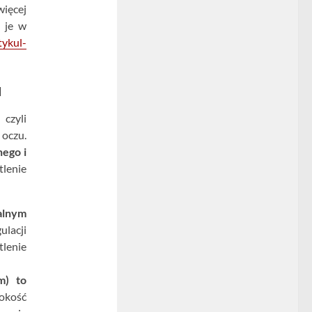
więcej
z je w
tykul-
u
czyli
 oczu.
nego i
lenie
alnym
lacji
tlenie
m) to
sokość