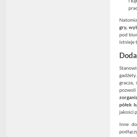
i k
pra
Natomi
gry, wy
pod biu
istnieje
Dodat
Stanowi
gadżety
gracza,
pozwol
zorgani
półek l
jakości 
Inne do
podłączy