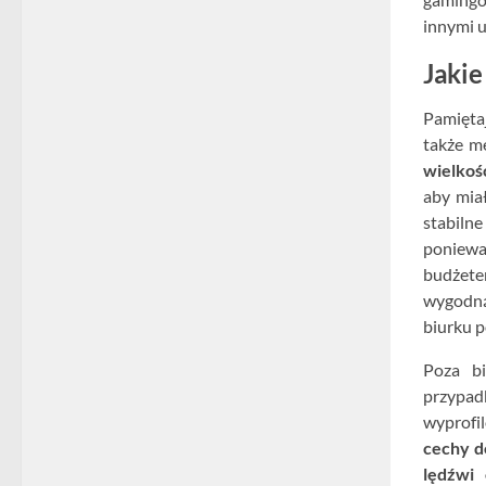
innymi u
Jaki
Pamiętaj
także m
wielkoś
aby miał
stabilne
poniewa
budżete
wygodną
biurku p
Poza bi
przypad
wyprofi
cechy d
lędźwi