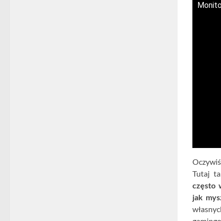
Monito
Oczywiśc
Tutaj t
często 
jak my
własnyc
gamingo