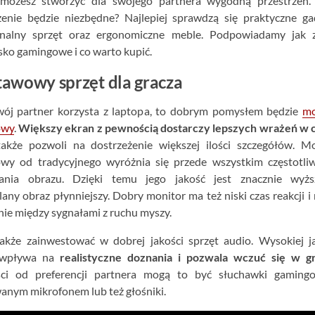
 możesz stworzyć dla swojego partnera wygodną przestrzeń. 
enie będzie niezbędne? Najlepiej sprawdzą się praktyczne ga
onalny sprzęt oraz ergonomiczne meble. Podpowiadamy jak z
ko gamingowe i co warto kupić.
awowy sprzęt dla gracza
Twój partner korzysta z laptopa, to dobrym pomysłem będzie
mo
owy
.
Większy ekran z pewnością dostarczy lepszych wrażeń w c
kże pozwoli na dostrzeżenie większej ilości szczegółów. Mo
wy od tradycyjnego wyróżnia się przede wszystkim częstotliw
ania obrazu. Dzięki temu jego jakość jest znacznie wyżs
any obraz płynniejszy. Dobry monitor ma też niski czas reakcji i 
ie między sygnałami z ruchu myszy.
akże zainwestować w dobrej jakości sprzęt audio. Wysokiej j
 wpływa na
realistyczne doznania i pozwala wczuć się w g
ści od preferencji partnera mogą to być słuchawki gaming
nym mikrofonem lub też głośniki.