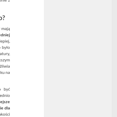
o?
y mają
dniej
lepiej,
o było
atury,
kszym
żliwia
dku na
o być
ednio
ejsze
ie dla
kości