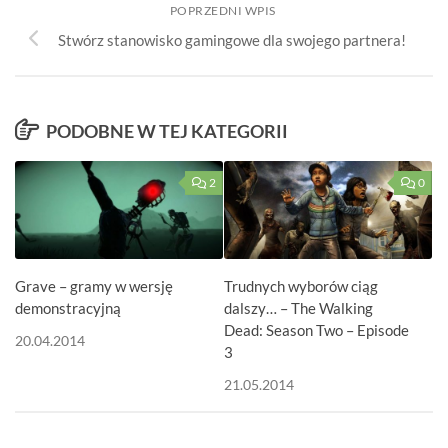
POPRZEDNI WPIS
Stwórz stanowisko gamingowe dla swojego partnera!
PODOBNE W TEJ KATEGORII
2
0
Grave – gramy w wersję
Trudnych wyborów ciąg
demonstracyjną
dalszy… – The Walking
Dead: Season Two – Episode
20.04.2014
3
21.05.2014