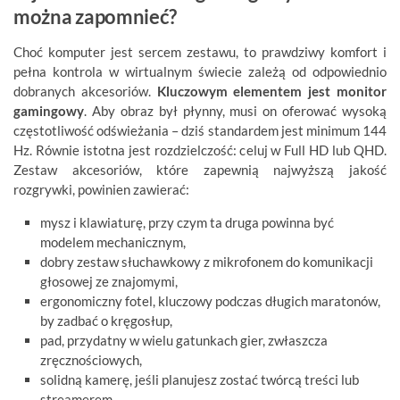
można zapomnieć?
Choć komputer jest sercem zestawu, to prawdziwy komfort i
pełna kontrola w wirtualnym świecie zależą od odpowiednio
dobranych akcesoriów.
Kluczowym elementem jest monitor
gamingowy
. Aby obraz był płynny, musi on oferować wysoką
częstotliwość odświeżania – dziś standardem jest minimum 144
Hz. Równie istotna jest rozdzielczość: celuj w Full HD lub QHD.
Zestaw akcesoriów, które zapewnią najwyższą jakość
rozgrywki, powinien zawierać:
mysz i klawiaturę, przy czym ta druga powinna być
modelem mechanicznym,
dobry zestaw słuchawkowy z mikrofonem do komunikacji
głosowej ze znajomymi,
ergonomiczny fotel, kluczowy podczas długich maratonów,
by zadbać o kręgosłup,
pad, przydatny w wielu gatunkach gier, zwłaszcza
zręcznościowych,
solidną kamerę, jeśli planujesz zostać twórcą treści lub
streamerem.