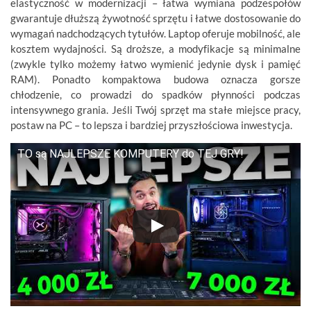
elastyczność w modernizacji – łatwa wymiana podzespołów
gwarantuje dłuższą żywotność sprzętu i łatwe dostosowanie do
wymagań nadchodzących tytułów. Laptop oferuje mobilność, ale
kosztem wydajności. Są droższe, a modyfikacje są minimalne
(zwykle tylko możemy łatwo wymienić jedynie dysk i pamięć
RAM). Ponadto kompaktowa budowa oznacza gorsze
chłodzenie, co prowadzi do spadków płynności podczas
intensywnego grania. Jeśli Twój sprzęt ma stałe miejsce pracy,
postaw na PC – to lepsza i bardziej przyszłościowa inwestycja.
TO są NAJLEPSZE KOMPUTERY do TEJ GRY!