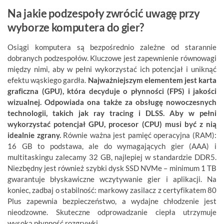
Na jakie podzespoły zwrócić uwagę przy
wyborze komputera do gier?
Osiągi komputera są bezpośrednio zależne od starannie
dobranych podzespołów. Kluczowe jest zapewnienie równowagi
między nimi, aby w pełni wykorzystać ich potencjał i uniknąć
efektu wąskiego gardła.
Najważniejszym elementem jest karta
graficzna (GPU), która decyduje o płynności (FPS) i jakości
wizualnej. Odpowiada ona także za obsługę nowoczesnych
technologii, takich jak ray tracing i DLSS. Aby w pełni
wykorzystać potencjał GPU, procesor (CPU) musi być z nią
idealnie zgrany.
Równie ważna jest pamięć operacyjna (RAM):
16 GB to podstawa, ale do wymagających gier (AAA) i
multitaskingu zalecamy 32 GB, najlepiej w standardzie DDR5.
Niezbędny jest również szybki dysk SSD NVMe – minimum 1 TB
gwarantuje błyskawiczne wczytywanie gier i aplikacji. Na
koniec, zadbaj o stabilność: markowy zasilacz z certyfikatem 80
Plus zapewnia bezpieczeństwo, a wydajne chłodzenie jest
nieodzowne. Skuteczne odprowadzanie ciepła utrzymuje
wysoką płynność rozgrywki.