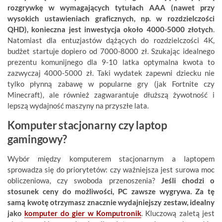
rozgrywkę w wymagających tytułach AAA (nawet przy
wysokich ustawieniach graficznych, np. w rozdzielczości
QHD), konieczna jest inwestycja około 4000-5000 złotych
.
Natomiast dla entuzjastów dążących do rozdzielczości 4K,
budżet startuje dopiero od 7000-8000 zł. Szukając idealnego
prezentu komunijnego dla 9-10 latka optymalna kwota to
zazwyczaj 4000-5000 zł. Taki wydatek zapewni dziecku nie
tylko płynną zabawę w popularne gry (jak Fortnite czy
Minecraft), ale również zagwarantuje dłuższą żywotność i
lepszą wydajność maszyny na przyszłe lata.
Komputer stacjonarny czy laptop
gamingowy?
Wybór między komputerem stacjonarnym a laptopem
sprowadza się do priorytetów: czy ważniejsza jest surowa moc
obliczeniowa, czy swoboda przenoszenia?
Jeśli chodzi o
stosunek ceny do możliwości, PC zawsze wygrywa. Za tę
samą kwotę otrzymasz znacznie wydajniejszy zestaw, idealny
jako
komputer do gier w Komputronik
. Kluczową zaletą jest