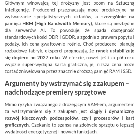
Głównym winowajcą tej drożyzny jest boom na Sztuczną
Inteligencję. Producenci przeznaczają moce produkcyjne na
wytwarzanie specjalistycznych układów, a
szczególnie na
pamięci HBM (High Bandwidth Memory)
, które są niezbędne
dla serwerów AI. To powoduje, że spada dostępność
standardowych kości DDR i GDDR, a zgodnie z prawem popytu i
podaży, ich cena gwałtownie rośnie. Choć producenci planują
rozbudowę fabryk, eksperci prognozują, że
rynek ustabilizuje
się dopiero po 2027 roku
. W efekcie, nawet jeśli za pół roku
wyjdzie super-wydajna karta graficzna, jej niższa cena może
zostać zniwelowana przez znacznie droższą pamięć RAM i SSD.
Argumenty by wstrzymać się z zakupem –
nadchodzące premiery sprzętowe
Mimo ryzyka związanego z drożejącym RAM-em, argumentem
za wstrzymaniem się z zakupem jest
ciągły i dynamiczny
rozwój kluczowych podzespołów, czyli procesorów i kart
graficznych
. Czekanie to szansa na zdobycie sprzętu o lepszej
wydajności energetycznej i nowych funkcjach.