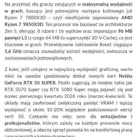
Na przykład, dla graczy celujących w
maksymalną wydajność
w grach
, kuszący jest potencjalny następca kultowego już
Ryzen 7 7800X3D – czyli nieoficjalnie zapowiadany
AMD
Ryzen 7 9850X3D
. Ten procesor ma bazować na architekturze
Zen 5, oferując 8 rdzeni i 16 wątków oraz imponujące
96 MB
pamięci L3
(z czego 64 MB to superszybki 3D V-Cache), co jest
kluczowe w grach. Przewidywane taktowanie Boost sięgające
5,6 GHz
oznacza zauważalny wzrost wydajności, zwłaszcza w
zastosowaniach jednowątkowych.
Z kolei, jeśli celujesz w najwyższą wydajność graficzną, warto
mieć na uwadze spodziewany debiut nowych kart
Nvidia
GeForce RTX 50 SUPER
. Plotki sugerują, że modele takie jak
RTX 5070 Super czy RTX 5080 Super mogą pojawić się pod
koniec pierwszego kwartału 2026 roku (marzec-kwiecień). Te
układy mają zaoferować zwiększoną pamięć VRAM i lepszą
wydajność o około 10-20% względem podstawowych wersji
serii 50. Czekanie ma więc sens dla
entuzjastów i
profesjonalistów
, którym zależy na każdym procencie mocy
obliczeniowej, a obecny sprzęt pozwala im na komfortową pracę
i grę przez kilka kolejnych miesięcy.