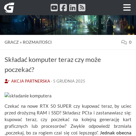
Przeskocz do treści
GRACZ
»
ROZMAITOŚCI
0
Składać komputer teraz czy może
poczekać?
AKCJA PARTNERSKA
·
5 GRUDNIA 2025
Czekać na nowe RTX 50 SUPER czy kupować teraz, by uciec
przed drożyzną RAM i SSD? Składasz PCta i zastanawiasz się:
kupować teraz, czy poczekać na kolejną generację kart
graficznych lub procesorów? Zwykle odpowiedź brzmiała
„poczekaj, bo za rogiem czai się coś lepszego”.
Jednak obecna