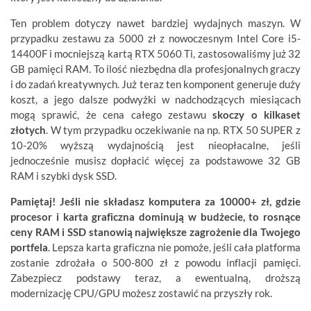
Ten problem dotyczy nawet bardziej wydajnych maszyn. W
przypadku zestawu za 5000 zł z nowoczesnym Intel Core i5-
14400F i mocniejszą kartą RTX 5060 Ti, zastosowaliśmy już 32
GB pamięci RAM. To ilość niezbędna dla profesjonalnych graczy
i do zadań kreatywnych. Już teraz ten komponent generuje duży
koszt, a jego dalsze podwyżki w nadchodzących miesiącach
mogą sprawić, że cena całego zestawu
skoczy o kilkaset
złotych
. W tym przypadku oczekiwanie na np. RTX 50 SUPER z
10-20% wyższą wydajnością jest nieopłacalne, jeśli
jednocześnie musisz dopłacić więcej za podstawowe 32 GB
RAM i szybki dysk SSD.
Pamiętaj! Jeśli nie składasz komputera za 10000+ zł, gdzie
procesor i karta graficzna dominują w budżecie, to rosnące
ceny RAM i SSD stanowią największe zagrożenie dla Twojego
portfela
. Lepsza karta graficzna nie pomoże, jeśli cała platforma
zostanie zdrożała o 500-800 zł z powodu inflacji pamięci.
Zabezpiecz podstawy teraz, a ewentualną, droższą
modernizację CPU/GPU możesz zostawić na przyszły rok.