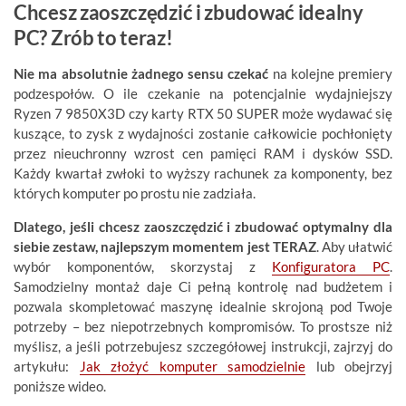
Chcesz zaoszczędzić i zbudować idealny
PC? Zrób to teraz!
Nie ma absolutnie żadnego sensu czekać
na kolejne premiery
podzespołów. O ile czekanie na potencjalnie wydajniejszy
Ryzen 7 9850X3D czy karty RTX 50 SUPER może wydawać się
kuszące, to zysk z wydajności zostanie całkowicie pochłonięty
przez nieuchronny wzrost cen pamięci RAM i dysków SSD.
Każdy kwartał zwłoki to wyższy rachunek za komponenty, bez
których komputer po prostu nie zadziała.
Dlatego, jeśli chcesz zaoszczędzić i zbudować optymalny dla
siebie zestaw, najlepszym momentem jest TERAZ
. Aby ułatwić
wybór komponentów, skorzystaj z
Konfiguratora PC
.
Samodzielny montaż daje Ci pełną kontrolę nad budżetem i
pozwala skompletować maszynę idealnie skrojoną pod Twoje
potrzeby – bez niepotrzebnych kompromisów. To prostsze niż
myślisz, a jeśli potrzebujesz szczegółowej instrukcji, zajrzyj do
artykułu:
Jak złożyć komputer samodzielnie
lub obejrzyj
poniższe wideo.