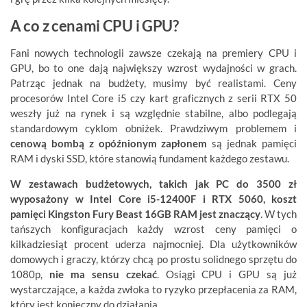
A co z cenami CPU i GPU?
Fani nowych technologii zawsze czekają na premiery CPU i
GPU, bo to one dają największy wzrost wydajności w grach.
Patrząc jednak na budżety, musimy być realistami. Ceny
procesorów Intel Core i5 czy kart graficznych z serii RTX 50
weszły już na rynek i są względnie stabilne, albo podlegają
standardowym cyklom obniżek. Prawdziwym problemem i
cenową bombą z opóźnionym zapłonem
są jednak pamięci
RAM i dyski SSD, które stanowią fundament każdego zestawu.
W zestawach budżetowych, takich jak PC do 3500 zł
wyposażony w Intel Core i5-12400F i RTX 5060, koszt
pamięci Kingston Fury Beast 16GB RAM jest znaczący
. W tych
tańszych konfiguracjach każdy wzrost ceny pamięci o
kilkadziesiąt procent uderza najmocniej. Dla użytkowników
domowych i graczy, którzy chcą po prostu solidnego sprzętu do
1080p,
nie ma sensu czekać
. Osiągi CPU i GPU są już
wystarczające, a każda zwłoka to ryzyko przepłacenia za RAM,
który jest konieczny do działania.