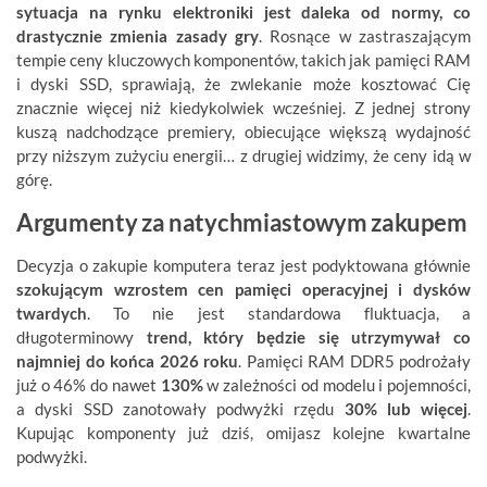
sytuacja na rynku elektroniki jest daleka od normy, co
drastycznie zmienia zasady gry
. Rosnące w zastraszającym
tempie ceny kluczowych komponentów, takich jak pamięci RAM
i dyski SSD, sprawiają, że zwlekanie może kosztować Cię
znacznie więcej niż kiedykolwiek wcześniej. Z jednej strony
kuszą nadchodzące premiery, obiecujące większą wydajność
przy niższym zużyciu energii… z drugiej widzimy, że ceny idą w
górę.
Argumenty za natychmiastowym zakupem
Decyzja o zakupie komputera teraz jest podyktowana głównie
szokującym wzrostem cen pamięci operacyjnej i dysków
twardych
. To nie jest standardowa fluktuacja, a
długoterminowy
trend, który będzie się utrzymywał co
najmniej do końca 2026 roku
. Pamięci RAM DDR5 podrożały
już o 46% do nawet
130%
w zależności od modelu i pojemności,
a dyski SSD zanotowały podwyżki rzędu
30% lub więcej
.
Kupując komponenty już dziś, omijasz kolejne kwartalne
podwyżki.