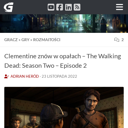
Przeskocz do treści
GRACZ
»
GRY
»
ROZMAITOŚCI
2
Clementine znów w opałach – The Walking
Dead: Season Two – Episode 2
ADRIAN HERÓD
·
23 LISTOPADA 2022