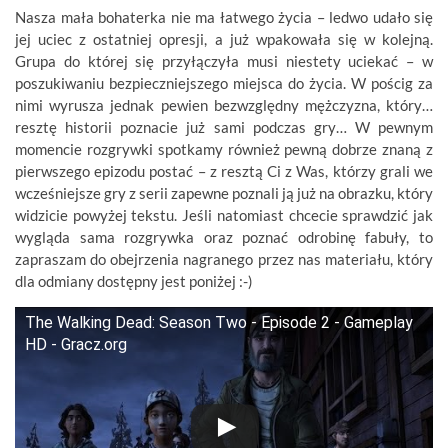
Nasza mała bohaterka nie ma łatwego życia – ledwo udało się
jej uciec z ostatniej opresji, a już wpakowała się w kolejną.
Grupa do której się przyłączyła musi niestety uciekać – w
poszukiwaniu bezpieczniejszego miejsca do życia. W pościg za
nimi wyrusza jednak pewien bezwzględny mężczyzna, który…
resztę historii poznacie już sami podczas gry… W pewnym
momencie rozgrywki spotkamy również pewną dobrze znaną z
pierwszego epizodu postać – z resztą Ci z Was, którzy grali we
wcześniejsze gry z serii zapewne poznali ją już na obrazku, który
widzicie powyżej tekstu. Jeśli natomiast chcecie sprawdzić jak
wygląda sama rozgrywka oraz poznać odrobinę fabuły, to
zapraszam do obejrzenia nagranego przez nas materiału, który
dla odmiany dostępny jest poniżej :-)
The Walking Dead: Season Two - Episode 2 - Gameplay
HD - Gracz.org