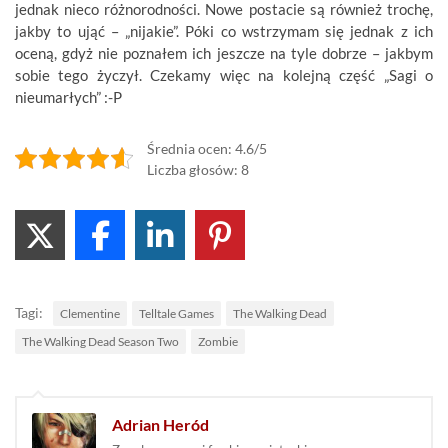
jednak nieco różnorodności. Nowe postacie są również trochę,
jakby to ująć – „nijakie”. Póki co wstrzymam się jednak z ich
oceną, gdyż nie poznałem ich jeszcze na tyle dobrze – jakbym
sobie tego życzył. Czekamy więc na kolejną część „Sagi o
nieumarłych” :-P
Średnia ocen: 4.6/5
Liczba głosów: 8
Tagi:
Clementine
Telltale Games
The Walking Dead
The Walking Dead Season Two
Zombie
Adrian Heród