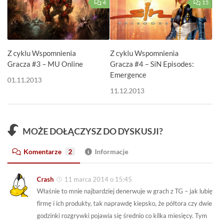
4
15
Z cyklu Wspomnienia
Z cyklu Wspomnienia
Gracza #3 – MU Online
Gracza #4 – SiN Episodes:
Emergence
01.11.2013
11.12.2013
MOŻE DOŁĄCZYSZ DO DYSKUSJI?
Komentarze
2
Informacje
Crash
11 marca 2014 o 15:45
Właśnie to mnie najbardziej denerwuje w grach z TG – jak lubię
firmę i ich produkty, tak naprawdę kiepsko, że półtora czy dwie
godzinki rozgrywki pojawia się średnio co kilka miesięcy. Tym