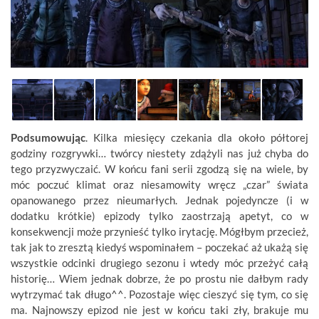
Podsumowując
. Kilka miesięcy czekania dla około półtorej
godziny rozgrywki… twórcy niestety zdążyli nas już chyba do
tego przyzwyczaić. W końcu fani serii zgodzą się na wiele, by
móc poczuć klimat oraz niesamowity wręcz „czar” świata
opanowanego przez nieumarłych. Jednak pojedyncze (i w
dodatku krótkie) epizody tylko zaostrzają apetyt, co w
konsekwencji może przynieść tylko irytację. Mógłbym przecież,
tak jak to zresztą kiedyś wspominałem – poczekać aż ukażą się
wszystkie odcinki drugiego sezonu i wtedy móc przeżyć całą
historię… Wiem jednak dobrze, że po prostu nie dałbym rady
wytrzymać tak długo^^. Pozostaje więc cieszyć się tym, co się
ma. Najnowszy epizod nie jest w końcu taki zły, brakuje mu