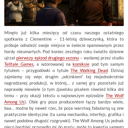
Minęło już kilka miesięcy od czasu naszego ostatniego
spotkania z Clementine – 11-letnią dziewczynką, która to
próbuje odnaleźć swoje miejsce w świecie opanowanym przez
hordy nieumarłych. Pod koniec zeszłego roku światło dzienne
ujrzał
pierwszy epizod drugiego sezonu
– wydanej przez studio
Telltale Games
, a wzorowanej na
komiksie
pod tym samym
tytułem – przygodówki o tytule
The Walking Dead
. Dzisiaj
zajmiemy się więc drugim „odcinkiem” tej niejednokrotnie
nagradzanej produkcji, w której… z samej gry pozostało już
naprawdę niewiele (o tym zjawisku pisałem również kilka dni
temu – przy okazji tekstu o najnowszym epizodzie
The Wolf
Among Us
). Obie gry poza producentem łączy bardzo wiele,
baa… można by nawet rzec, że poza warstwą fabularną są one
praktycznie identyczne (ta sama mechanika, interfejs, grafika i
nawet podobna długość rozgrywki). The Wolf Among Us jednak
nieco bardziej przypadło mi do gustu, może to kwestia samego