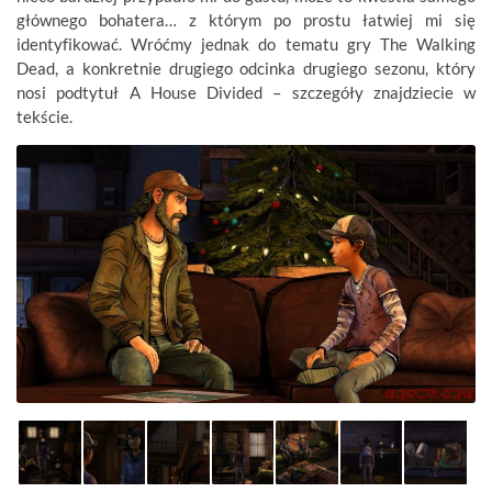
głównego bohatera… z którym po prostu łatwiej mi się
identyfikować. Wróćmy jednak do tematu gry The Walking
Dead, a konkretnie drugiego odcinka drugiego sezonu, który
nosi podtytuł A House Divided – szczegóły znajdziecie w
tekście.