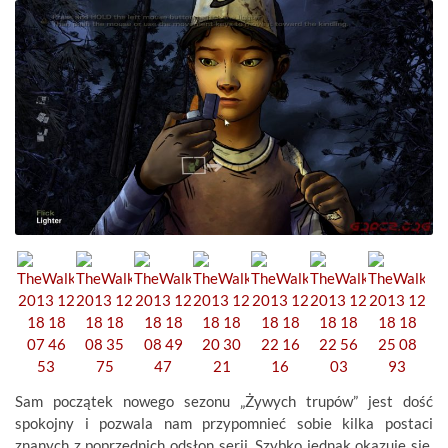
Sam początek nowego sezonu „Żywych trupów” jest dość
spokojny i pozwala nam przypomnieć sobie kilka postaci
znanych z poprzednich odsłon serii. Szybko jednak okazuje się,