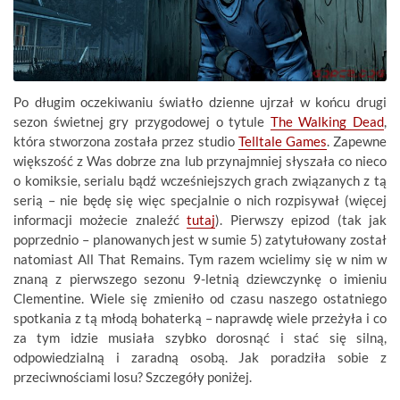
Po długim oczekiwaniu światło dzienne ujrzał w końcu drugi
sezon świetnej gry przygodowej o tytule
The Walking Dead
,
która stworzona została przez studio
Telltale Games
. Zapewne
większość z Was dobrze zna lub przynajmniej słyszała co nieco
o komiksie, serialu bądź wcześniejszych grach związanych z tą
serią – nie będę się więc specjalnie o nich rozpisywał (więcej
informacji możecie znaleźć
tutaj
). Pierwszy epizod (tak jak
poprzednio – planowanych jest w sumie 5) zatytułowany został
natomiast All That Remains. Tym razem wcielimy się w nim w
znaną z pierwszego sezonu 9-letnią dziewczynkę o imieniu
Clementine. Wiele się zmieniło od czasu naszego ostatniego
spotkania z tą młodą bohaterką – naprawdę wiele przeżyła i co
za tym idzie musiała szybko dorosnąć i stać się silną,
odpowiedzialną i zaradną osobą. Jak poradziła sobie z
przeciwnościami losu? Szczegóły poniżej.