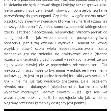
że sielanka nie będzie trwać długo i kolejny raz za sprawą kilku
niefortunnych zdarzeń, świat głównych bohaterów zostanie
przewrócony do góry nogami. Czy jednak w ogóle można mówić
o szoku, gdy żyjemy w świecie, w którym nieumarli otaczają nas
ze wszystkich stron? W końcu sama świadomość takiego stanu
rzeczy jest dość niecodzienna, nieprawdaż? Wróćmy jednak do
samej historii – jak wspominałem na początku, główną
bohaterką jest tutaj dzielna i wytrwała Clementine, której
przyjdzie stawić czoła wielu niebezpieczeństwom… Sama
mechanika gry nie zmieniła się praktycznie wcale (drobne
różnice w interakcji z przedmiotami) – rzekłabym nawet, że gra
się o wiele łatwiej niż w poprzednich odsłonach serii. Dla
niektórych graczy może to być minus – jednak jeśli weźmiemy
pod uwagę, że jest to przecież bardziej interaktywny serial niż
gra – nie ma już tak wielkiego znaczenia. Dalej będziemy
również musieli dokonywać (niejednokrotnie bardzo trudnych)
wyborów moralnych. Jednym słowem – jeśli graliście we
wcześniejsze odsłony serii, to poczujecie się jak w domu.
Nagrany przez nas gameplay dostępny jest poniżej.