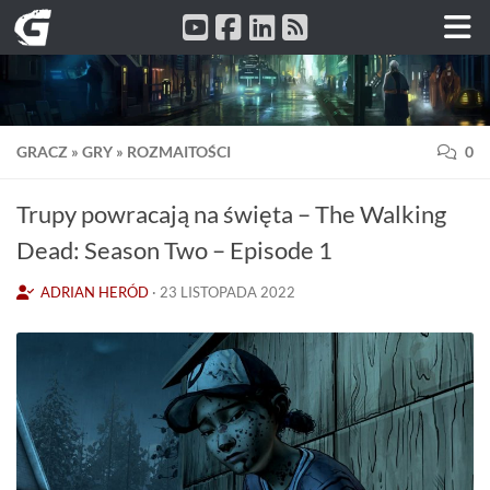
Przeskocz do treści
GRACZ
»
GRY
»
ROZMAITOŚCI
0
Trupy powracają na święta – The Walking
Dead: Season Two – Episode 1
ADRIAN HERÓD
·
23 LISTOPADA 2022