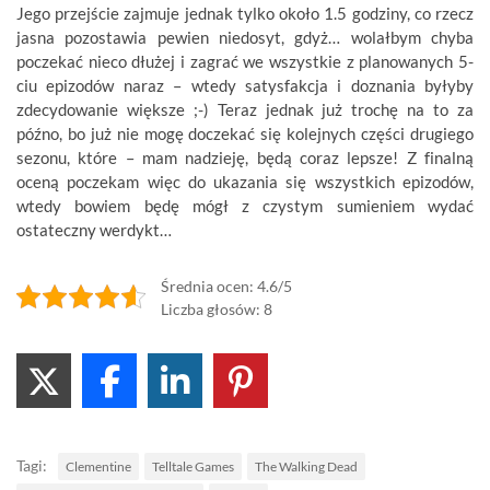
Jego przejście zajmuje jednak tylko około 1.5 godziny, co rzecz
jasna pozostawia pewien niedosyt, gdyż… wolałbym chyba
poczekać nieco dłużej i zagrać we wszystkie z planowanych 5-
ciu epizodów naraz – wtedy satysfakcja i doznania byłyby
zdecydowanie większe ;-) Teraz jednak już trochę na to za
późno, bo już nie mogę doczekać się kolejnych części drugiego
sezonu, które – mam nadzieję, będą coraz lepsze! Z finalną
oceną poczekam więc do ukazania się wszystkich epizodów,
wtedy bowiem będę mógł z czystym sumieniem wydać
ostateczny werdykt…
Średnia ocen: 4.6/5
Liczba głosów: 8
Tagi:
Clementine
Telltale Games
The Walking Dead