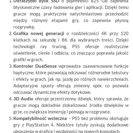
Ultraszybki dysk SSD
o pojemności 825 GB zapewnia
błyskawiczne czasy ładowania gier i aplikacji. Dzięki temu
gracze mogą praktycznie natychmiastowo przechodzić
między różnymi etapami gry, co zapewnia płynną
rozgrywkę.
Grafika nowej generacji
o rozdzielczości 4K przy 120
klatkach na sekundę i 8K dla wybranych treści. Dzięki
technologii ray tracing, PS5 oferuje realistyczne
oświetlenie, cienie i odbicia, co znacząco poprawia jakość
grafiki w grach.
Kontroler DualSense
wprowadza zaawansowane funkcje
haptyczne, które pozwalają odczuwać różnorodne tekstury
i efekty w grach, jak np. jazdę po różnych nawierzchniach.
Adaptacyjne spusty oferują zmienny opór, co pozwala
odczuwać dynamiczne efekty dotykowe.
3D Audio
oferuje przestrzenny dźwięk, który sprawia, że
gracze mogą dokładnie zlokalizować źródła dźwięków w
grze, co zwiększa immersję i pomaga w rozgrywce.
Kompatybilność wsteczna
– PS5 bez problemu obsługuje
gry z PlayStation 4. Niektóre tytuły zyskują dodatkowe
ulepszenia w grafice i wydajności na nowych konsolach.