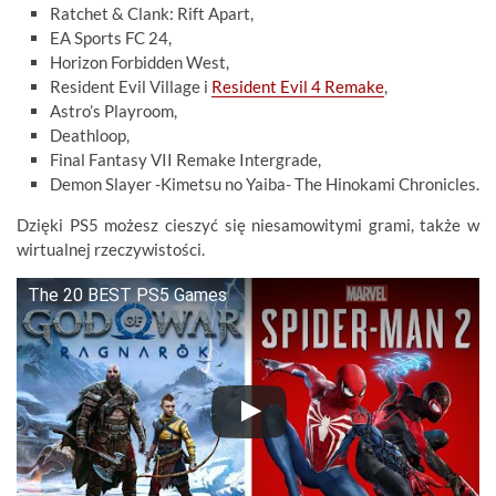
Ratchet & Clank: Rift Apart,
EA Sports FC 24,
Horizon Forbidden West,
Resident Evil Village i
Resident Evil 4 Remake
,
Astro’s Playroom,
Deathloop,
Final Fantasy VII Remake Intergrade,
Demon Slayer -Kimetsu no Yaiba- The Hinokami Chronicles.
Dzięki PS5 możesz cieszyć się niesamowitymi grami, także w
wirtualnej rzeczywistości.
The 20 BEST PS5 Games