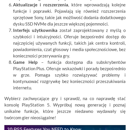
Aktualizacje i rozszerzenia
, które wprowadzają kolejne
funkcje i poprawki. Pojawiają się również rozszerzenia
sprzętowe Sony, takie jak możliwość dodania dodatkowego
dysku SSD NVMe dla jeszcze większej pojemności.
Interfejs użytkownika
został zaprojektowany z myślą o
szybkości i intuicyjności. Oferuje bezpośredni dostęp do
najczęściej używanych funkcji, takich jak centra kontroli,
powiadomienia, czat głosowy i media społecznościowe, bez
konieczności przerywania gry.
Game Help
– funkcja dostępna dla subskrybentów
PlayStation Plus. Oferuje wskazówki i porady bezpośrednio
w grze. Pomaga szybko rozwiązywać problemy i
kontynuować rozgrywkę bez konieczności przeszukiwania
internetu.
Wybierz zachwycające gry i sprawdź, na co naprawdę stać
konsolę PlayStation 5. Wypróbuj nową generację i poznaj
unikalne funkcje, które jeszcze niedawno wydawały się
twórcom gier nieosiągalne!
30 PS5 Features You NEED to Know