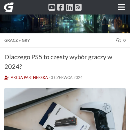
Przeskocz do treści
GRACZ
»
GRY
0
Dlaczego PS5 to częsty wybór graczy w
2024?
AKCJA PARTNERSKA
·
3 CZERWCA 2024