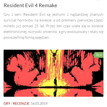
Resident Evil 4 Remake
Gry z serii Resident Evil są jednymi z najbardziej znanych
survival horrorów na świecie, a od premiery pierwszej części
mineło już ponad 25 lat. Przez ten czas wiele się w świecie
elektronicznej rozrywki zmieniło, a gry ewoluowały i stały się
powszechną formą spędzan...
0
GRY
/
RECENZJE
16.01.2019