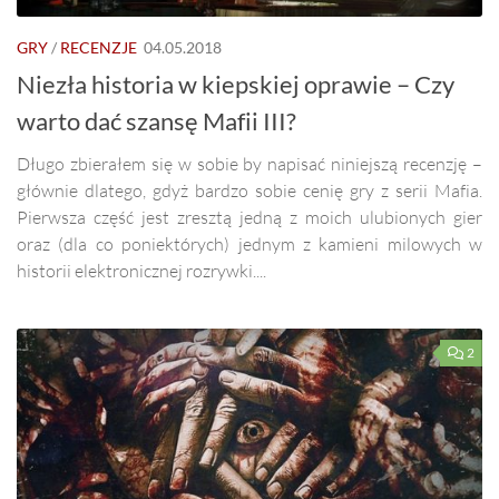
GRY
/
RECENZJE
04.05.2018
Niezła historia w kiepskiej oprawie – Czy
warto dać szansę Mafii III?
Długo zbierałem się w sobie by napisać niniejszą recenzję –
głównie dlatego, gdyż bardzo sobie cenię gry z serii Mafia.
Pierwsza część jest zresztą jedną z moich ulubionych gier
oraz (dla co poniektórych) jednym z kamieni milowych w
historii elektronicznej rozrywki....
2