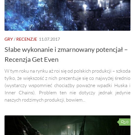
GRY
/
RECENZJE
11.07.2017
Słabe wykonanie i zmarnowany potencjał –
Recenzja Get Even
W tym roku na rynku aż roi się od polskich produkcji – szkoda
tylko, że większość z nich prezentuje się co najwyżej średnio
(wystarczy wspomnieć chociażby poważne wpadki Huska i
Inner Chains). Problem ten nie dotyczy jednak jedynie
naszych rodzimych produkcji, bowiem...
0