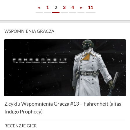
«
1
2
3
4
»
11
WSPOMNIENIA GRACZA
Z cyklu Wspomnienia Gracza #13 – Fahrenheit (alias
Indigo Prophecy)
RECENZJE GIER