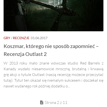
GRY
/
RECENZJE
01.06.2017
Koszmar, którego nie sposób zapomnieć –
Recenzja Outlast 2
W 2013 roku mało znane wówczas studio Red Barrels z
Kanady wydało niesamowicie mroczną, brutalną i krwawą
grę akcji o tytule Outlast (naszą recenzję możecie przeczytać
tutaj). Tytuł ten okazał się niemałym sukcesem i doczekał się
nawet wydanego rok później dodatku o...
Strona 2 z 11