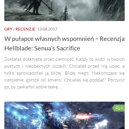
GRY
/
RECENZJE
13.08.2017
W pułapce własnych wspomnień – Recenzja
Hellblade: Senua’s Sacrifice
Zostałaś dotknięta przez ciemność. Każdy to widzi w twoich
pustych i nieobecnych oczach. Chciałaś przed nią uciec, a
tylko sprowadziłaś ją bliżej. Bliżej niego. Niekończące się
cierpienie, gorsze od śmierci. Chciałaś się poddać? Porzucić
go, by zaskarbić sobie łaskę...
4