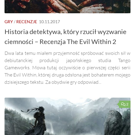
GRY
/
RECENZJE
10.11.2017
Historia detektywa, który rzucił wyzwanie
ciemności – Recenzja The Evil Within 2
Dwa lata temu miałem przyjemność spróbować swoich sił w
debiutanckiej produkcji japońskiego studia Tango
Gameworks. Mowa tutaj oczywiście o pierwszej części serii
The Evil Within, której druga odsłona jest bohaterem mojego
dzisiejszego tekstu. Za obydwie gry odpowiad...
2