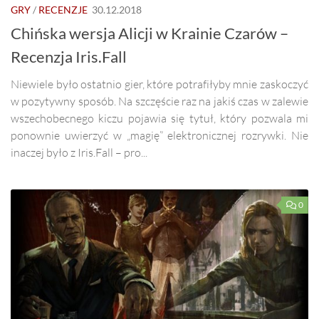
GRY
/
RECENZJE
30.12.2018
Chińska wersja Alicji w Krainie Czarów –
Recenzja Iris.Fall
Niewiele było ostatnio gier, które potrafiłyby mnie zaskoczyć
w pozytywny sposób. Na szczęście raz na jakiś czas w zalewie
wszechobecnego kiczu pojawia się tytuł, który pozwala mi
ponownie uwierzyć w „magię” elektronicznej rozrywki. Nie
inaczej było z Iris.Fall – pro...
0