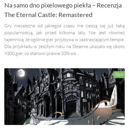
Na samo dno pixelowego piekła – Recenzja
The Eternal Castle: Remastered
Gry niezależne od jakiegoś czasu nie cieszą się już taką
popularnością, jak przed kilkoma laty. Nie jest również
tajemnicą, że ogólnie gier przybywa w zastraszającym tempie.
Dla przykładu w zeszłym roku na Steamie ukazało się około
9300 gier, co stanowi prawie 33% ws...
0