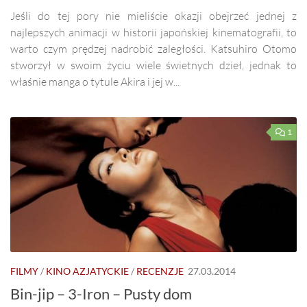
Jeśli do tej pory nie mieliście okazji obejrzeć jednej z
najlepszych animacji w historii japońskiej kinematografii, to
warto czym prędzej nadrobić zaległości. Katsuhiro Otomo
stworzył w swoim życiu wiele świetnych dzieł, jednak to
właśnie manga o tytule Akira i jej w...
1
FILMY
/
KINO AZJATYCKIE
/
RECENZJE
27.03.2014
Bin-jip – 3-Iron – Pusty dom