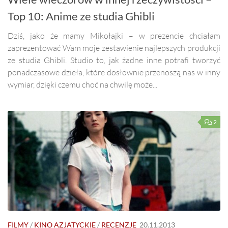
Top 10: Anime ze studia Ghibli
Dziś, jako że mamy Mikołajki – w prezencie chciałam
zaprezentować Wam moje zestawienie najlepszych produkcji
ze studia Ghibli. Studio to, jak żadne inne potrafi tworzyć
ponadczasowe dzieła, które dosłownie przenoszą nas w inny
wymiar, dzięki czemu choć na chwilę może...
2
FILMY
/
KINO AZJATYCKIE
/
RECENZJE
20.11.2013