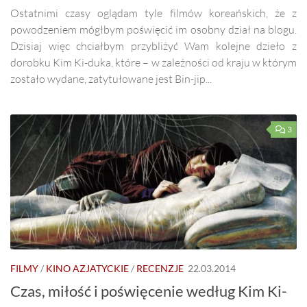
Ostatnimi czasy oglądam tyle filmów koreańskich, że z
powodzeniem mógłbym poświęcić im osobny dział na blogu.
Dzisiaj więc chciałbym przybliżyć Wam kolejne dzieło z
dorobku Kim Ki-duka, które – w zależności od kraju w którym
zostało wydane, zatytułowane jest Bin-jip...
3
FILMY
/
KINO AZJATYCKIE
/
RECENZJE
22.03.2014
Czas, miłość i poświęcenie według Kim Ki-