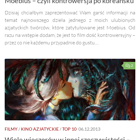
Moebius – czyli kontrowersja po koreańsku
Dzisiaj chciałbym zaprezentować Wam garść informacji na
temat najnowszego dzieła jednego z moich ulubionych
azjatyckich twórców, które zatytułowane jest Moebius. Od
razu na wstępie dodam, że jest to film dość kontrowersyjny –
przez co nie każdemu przypadnie do gustu....
2
FILMY
/
KINO AZJATYCKIE
/
TOP 10
06.12.2013
Wiele wieczorów w innej rzeczywistości –