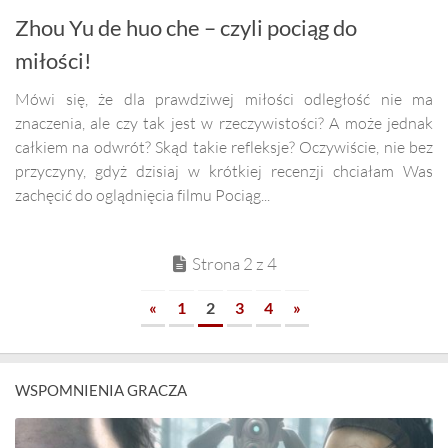
Zhou Yu de huo che – czyli pociąg do
miłości!
Mówi się, że dla prawdziwej miłości odległość nie ma
znaczenia, ale czy tak jest w rzeczywistości? A może jednak
całkiem na odwrót? Skąd takie refleksje? Oczywiście, nie bez
przyczyny, gdyż dzisiaj w krótkiej recenzji chciałam Was
zachęcić do oglądnięcia filmu Pociąg...
Strona 2 z 4
«
1
2
3
4
»
WSPOMNIENIA GRACZA