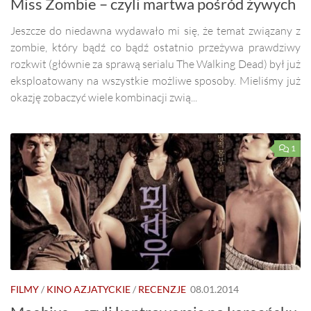
Miss Zombie – czyli martwa pośród żywych
Jeszcze do niedawna wydawało mi się, że temat związany z
zombie, który bądź co bądź ostatnio przeżywa prawdziwy
rozkwit (głównie za sprawą serialu The Walking Dead) był już
eksploatowany na wszystkie możliwe sposoby. Mieliśmy już
okazję zobaczyć wiele kombinacji zwią...
1
FILMY
/
KINO AZJATYCKIE
/
RECENZJE
08.01.2014