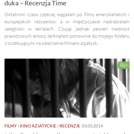
duka – Recenzja Time
Ostatnimi czasy częściej sięgałam po filmy amerykańskich i
europejskich reżyserów, a w międzyczasie nadrabiałam
zaległości w serialach. Czując jednak pewien niedosyt
prawdziwych emocji zerknęłam ponownie do mojego folderu
z oczekującymi na obejrzenie filmami azjatyck...
2
FILMY
/
KINO AZJATYCKIE
/
RECENZJE
03.03.2014