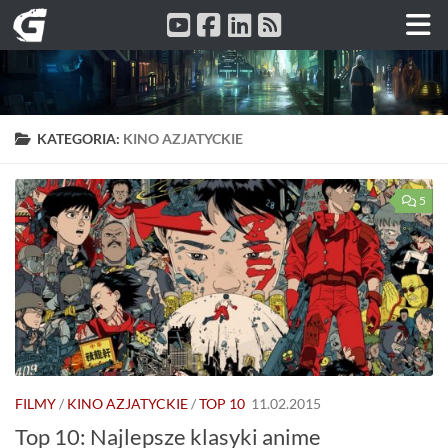
Przeskocz do treści
KATEGORIA:
KINO AZJATYCKIE
5
FILMY
/
KINO AZJATYCKIE
/
TOP 10
11.02.2015
Top 10: Najlepsze klasyki anime