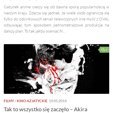
Gatunek anime cieszy się od dawna sporą popularnością w
naszym kraju. Zdarza się jednak, że wiele osób ogranicza się
tylko do odcinkowych seriali telewizyjnych (nie mylić z OVA),
odsuwając tym sposobem pełnometrażowe produkcje na
dalszy plan. To tak jakby oceniać fil...
2
FILMY
/
KINO AZJATYCKIE
19.05.2014
Tak to wszystko się zaczęło – Akira